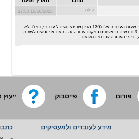
מחבר
תאריך ושעה
הילה
19/10/2025 17:50
אשמח לדעת לגבי חודש חגים בו סך שעות העבודה עלו ל130 מכיון שבימי חגים ל עבדתי, כמו"כ לא
שולמו לי ימים אלו מכיון שאני בתוך 3 חודשים הראשונים במקום עבודה זה - האם אני זכאית לשעות
 ובימי העבודה עבדתי במלואם
פורום
פייסבוק
ייעוץ 
אפ
מידע לעובדים ולמעסיקים
כתבות
פי
או