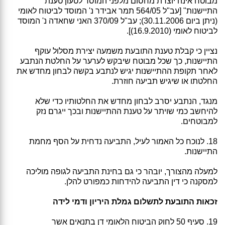
מבוטח אינה יוצרת מחסום מלפני המוסד לטעון טענת
התיישנות" [עב"ל 564/05 תמר אבידר נ' המוסד לביטוח לאומי
(ניתן ביום 30.11.2006); עב"ל 370/09 האני שחאדה נ' המוסד
לביטוח לאומי (16.9.2010)].
נציין כי קבלת טענת התובעת משמעה יצירת מסלול עוקף
התיישנות, כך שכל מבוטח שיבקש לערער על החלטת הנתבע
לאחר תקופת ההתיישנות יגיש לנתבע בקשה לבחון מחדש את
החלטתו או שיגיש תביעה חוזרת.
מנגד, הנתבע יסרב לבחון מחדש את החלטותיו כדי שלא
להיחשב כמי שויתר על טענת ההתיישנות ובכך ייגרם נזק
למבוטחים.
18. לנוכח כל האמור לעיל, התביעה נדחית על הסף מחמת
התיישנות.
למעלה מהצורך, יובהר כי גם בחינת התביעה לגופה מוליכה
למסקנה כי דין התביעה להידחות כמפורט להלן.
זכאות התובעת לתשלום גמלת היריון ודמי לידה
19. סעיף 50 לחוק הביטוח הלאומי דן בתנאים אשר