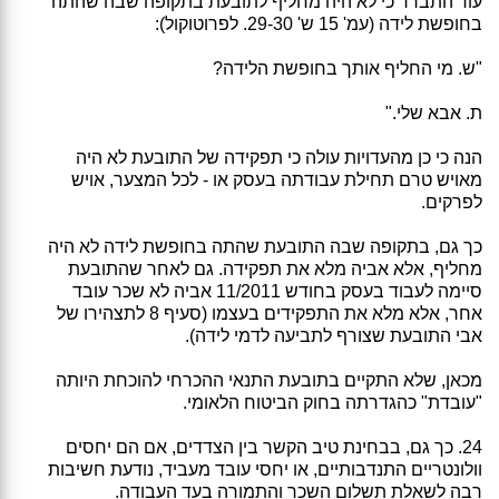
עוד התברר כי לא היה מחליף לתובעת בתקופה שבה שהתה
בחופשת לידה (עמ' 15 ש' 29-30. לפרוטוקול):
"ש. מי החליף אותך בחופשת הלידה?
ת. אבא שלי."
הנה כי כן מהעדויות עולה כי תפקידה של התובעת לא היה
מאויש טרם תחילת עבודתה בעסק או - לכל המצער, אויש
לפרקים.
כך גם, בתקופה שבה התובעת שהתה בחופשת לידה לא היה
מחליף, אלא אביה מלא את תפקידה. גם לאחר שהתובעת
סיימה לעבוד בעסק בחודש 11/2011 אביה לא שכר עובד
אחר, אלא מלא את התפקידים בעצמו (סעיף 8 לתצהירו של
אבי התובעת שצורף לתביעה לדמי לידה).
מכאן, שלא התקיים בתובעת התנאי ההכרחי להוכחת היותה
"עובדת" כהגדרתה בחוק הביטוח הלאומי.
24. כך גם, בבחינת טיב הקשר בין הצדדים, אם הם יחסים
וולונטריים התנדבותיים, או יחסי עובד מעביד, נודעת חשיבות
רבה לשאלת תשלום השכר והתמורה בעד העבודה.