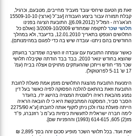
זאת מן הטעם שיחסי עובד מעביד מחייבים, מטבעם, וכרגיל,
קבלת תמורה עבור ביצוע העבודה [עב"ל (ארצי) 15509-10-10
חג'אג'רה - המל''ל (6.09.2012)]. התובעת הציגה בפנינו
תלושי שכר
לתקופה שמחודש 3/2009-10/2009 (ואולם כל
התלושים הונפקו בתאריך 12.01.2010, בדיעבד, ולא במהלך
החודשים בהם ניתנו- עובדה שיש בה כדי לפגום במהימנותם).
כאשר עומתה התובעת עם עובדה זו השיבה שמדובר בהעתק
שהוצא בחודש ינואר 2010. בבד בבד הודתה שקיבלה תלושי
שכר מדי חודש וייתכן שההעתקים מתויקים אצלה בבית (עמ'
17 ש' 5-11 לפרוטוקול).
הימנעות התובעת מהצגת התלושים מזמן אמת פועלת לחובת
התובעת וזאת בהתאם להלכה הפסוקה לפיה כאשר בעל דין
נמנע מהבאת ראיה רלוונטית המצויה בהישג ידו, בהעדר
הסבר סביר, המסקנה המתבקשת היא כי לו הובאה הראיה
הייתה פועלת נגדו ולכן ניתן לזקוף אותה לחובתו [ע"א 2275/90
לימה חברה ישראלית לתעשיות כימיות בע"מ נ' רוזנברג, פ"ד
מז(2) 605, 614-615 (1993) וההפניות שם].
זאת ועוד. בכל תלושי השכר מופיע סכום זהה בסך 2,895 ₪