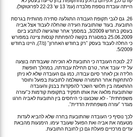
קודם לכן, ולפיהם בחלק מהתקופות בהן סייעה בעסק לא
הייתה עובדת נוספת מלבדה (עמ' 13 ש' 22-23 לפרוטוקול).
26. גם לגבי תקופת העבודה התגלעה סתירה מהותית בגרסת
התובעת. בעוד שהתובעת העידה שהחלה לעבוד אצל אביה
בעסק בחודש 3/2009, במסמך אחר שהגישה לנתבע ביום
25.06.2009 במסגרת בקשה להפחתת קנסות ציינה במפורש
כי החלה לעבוד בעסק "רק בחודש האחרון" (נ/7), היינו בחודש
5/2009.
27. לנוכח העובדה כי התובעת לא הוכיחה שעבודתה בוצעה
על ידי עובד אחר, טרם תחילת עבודתה, במהלך חופשת
הלידה וכן לאחר סיום עבודה, כמו גם העובדה שלא לא ניתן
להתחקות אחר התמורה ששולמה לתובעת בפועל וחוסר
ההתאמה בין תלושי השכר להפקדות בבנק והעובדה
שהתובעת מלאה את אותו תפקיד בתקופות קודמות כ"עזרה
משפחתית" - לא שוכנענו כי היחסים בין התובעת לאביה חרגו
מגדר "עזרה משפחתית הדדית".
לכך נוסיף כי העובדה שהתובעת בחרה שלא להביא לעדות
מטעמה את אביה ואת הפועל שעובד עימו. הימנעות מהבאת
עדים מרכזיים פועלת גם כן לחובת התובעת.