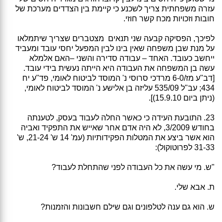
עזרה משפחתית צריך לשכנע כי קיימת בין הצדדים מערכת של
חובות וזכויות מכח קשר חוזי.
לפיכך, הפסיקה קבעה שני תנאים מצטברים שצריך שיתמלאו
על מנת שבן משפחה שאין בינו לבין המפעל יחסי עובד ומעביד
ייחשב כעובד. האחד – עבודה סדירה והשני –האם אלמלא
עשה בן המשפחה את העבודה היא הייתה נעשית בידי עובד.
[דב"ע מז/6-0 מרדכי סרוסי נ' המוסד לביטוח לאומי, פד"ע יח
434; עב"ל 535/09 עליזה בן אלישע נ' המוסד לביטוח לאומי,
(ניתן ביום 15.9.10)].
23. התובעת העידה כי כאשר החלה לעבוד בעסק, לטענתה
בחודש 3/2009, לא היה אדם אחר שאייש את התפקיד ואביה
הוא אשר ביצע את המטלות הפקידותיות (עמ' 14 ש' 21-24, ש'
31-33 לפרוטוקול):
"ש. מי עשה את כל העבודה לפני שהתחלת לעבוד?
ת. אבא שלי.
ש. הוא גם ענה לטלפונים וגם שילם חשבונות והזמנות?