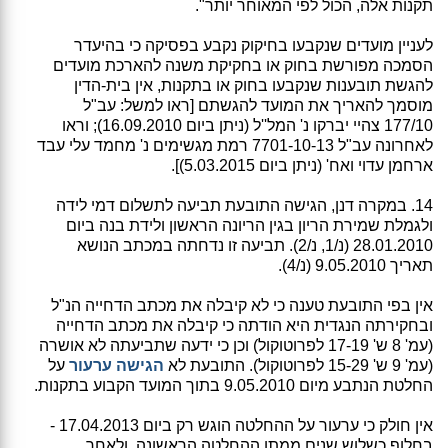
תקנות אלה, הכול לפי המאוחר יותר".
לעניין מועדים שנקבעו בחיקוק נקבע בפסיקה כי בהיעדר
הסמכה מפורשת בחוק או בחקיקת משנה להארכת מועדים
להגשת תובענות שנקבעו בחוק או בתקנות, אין בית-הדין
מוסמך להאריך את המועד להגשתם [ראו למשל: עב"ל
177/10 צהיי יברקו נ' המל''ל (ניתן ביום 16.09.2010); וראו
לאחרונה עב"ל 7701-10-13 רמת מגשימים נ' מחמד עלי עבד
ארחמן עדוי ואח' (ניתן ביום 5.03.2015)].
14. במקרה דנן, הגישה התובעת תביעה לתשלום דמי לידה
ולגמלת שמירת הריון בגין הריונה הראשון ולידת בנה ביום
28.01.2010 (נ/1, נ/2). תביעה זו נדחתה במכתב הנושא
תאריך 9.05.2010 (נ/4).
אין בפי התובעת טענה כי לא קיבלה את מכתב הדחייה הנ"ל
ובחקירתה הנגדית היא הודתה כי קיבלה את מכתב הדחייה
(עמ' 8 ש' 17-19 לפרוטוקול) וכן כי ידעה שתביעתה לא אושרה
(עמ' 9 ש' 15-29 לפרוטוקול). התובעת לא
הגישה ערעור
על
החלטת הנתבע מיום 9.05.2010 בתוך המועד הקבוע בתקנות.
אין חולק כי ערעור על ההחלטה הוגש רק ביום 17.04.2013 -
בחלוף כשלוש שנים ממתן ההחלטה הראשונה, ולאחר