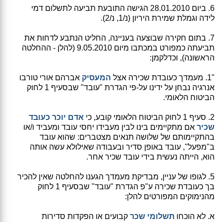
6. ביום 28.01.2010 הגישה התובעת תביעה לתשלום דמי
לידה וגמלת שמירת היריון (נ/1, נ/2).
7. בתום חקירה שבוצעה בעניינה, החליט הנתבע לדחות את
תביעתה כמפורט במכתבו מיום 9.05.2010 (להלן - ההחלטה
הראשונה), וכדלקמן:
"1. מעמדך כעובדת שכירה אצל
המעסיק
אברהם אורי טורבו
אנרגיה נבחן על ידינו על-פי הגדרת "עובד" שבסעיף 1 לחוק
הביטוח הלאומי.
2. סעיף 1 לחוק הביטוח הלאומי קובע, כי
אדם יוכר כעובד
שכיר
אם מתקיימים בינו לבין מעבידו יחסי עובד ומעביד ו/או
בהתקיימותם של שלושה תנאים מצטברים: שהוא עובד
ב"מפעל", עובד באופן סדיר ובעבודה שאילולא עשה אותה
הוא, הייתה נעשית בידי עובד שכיר אחר.
5. לגופו של עניין, מבדיקת מעמדך הגענו להחלטה שאין להכיר
בך כעובדת שכירה ע"פ הגדרת "עובד" שבסעיף 1 לחוק
מהנימוקים המפורטים להלן:
א. לא הוכחו
תשלומי שכר
קבועים או הפקדות סדירות