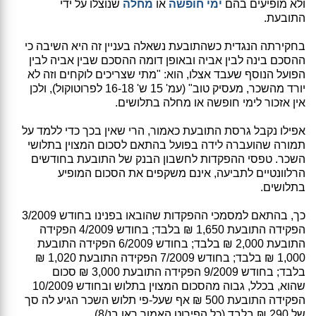
ולא מופיעים בהם
ימי חופשה
או
מחלה
שנוצלו על ידי
התובעת.
בחקירתה הנגדית כשהתובעת נשאלה בעניין זה היא השיבה כי
ההסכם בינה לבין אביה ובאופן דומה ההסכם שבין אביה לבין
הפועל הנוסף שעבד אצלו, הוא: "מתי שצריכים לוקחים וזה לא
יורד מהשכר, מעסיק טוב" (עמ' 15 ש' 16-18 לפרוטוקול), ולכן
אין אזכור לימי חופשה או מחלה בתלושים.
אפילו נקבל גרסת התובעת כאמור, הרי שאין בכך כדי ללמד על
תמורה שהועברה לידה בפועל בהתאם לסכום המצוין בתלושי
השכר. טפסי ההפקדות לחשבון הבנק של התובעת בחודשים
הרלוונטיים לתביעה, אינם משקפים את הסכום המופיע
בתלושים.
כך, בהתאם למסמכי ההפקדות שהובאו בפנינו בחודש 3/2009
הפקידה התובעת 1,650 ₪ בלבד; בחודש 4/2009 הפקידה
התובעת 2,000 ₪ בלבד; בחודש 6/2009 הפקידה התובעת
1,000 ₪ בלבד; בחודש 7/2009 הפקידה התובעת 1,020 ₪
בלבד; בחודש 9/2009 הפקידה התובעת 3,000 ₪ סכום
שהוא, בכלל, גבוה מהסכום המצוין בתלוש ובחודש 10/2009
הפקידה התובעת 500 ₪ אף שעל-פי תלוש השכר הגיע לה סך
של 290 ₪ בלבד (כל הפירוט האמור ראו בנ/8).