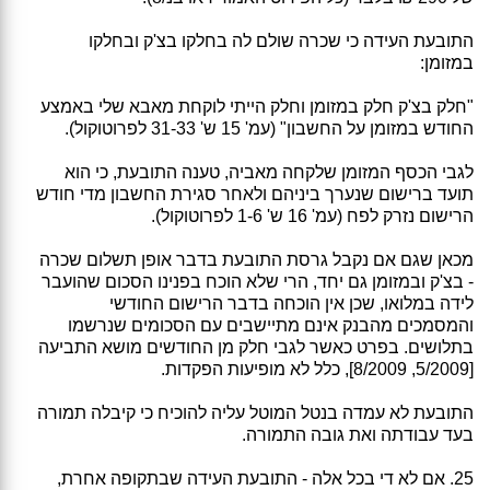
התובעת העידה כי שכרה שולם לה בחלקו בצ'ק ובחלקו
במזומן:
"חלק בצ'ק חלק במזומן וחלק הייתי לוקחת מאבא שלי באמצע
החודש במזומן על החשבון" (עמ' 15 ש' 31-33 לפרוטוקול).
לגבי הכסף המזומן שלקחה מאביה, טענה התובעת, כי הוא
תועד ברישום שנערך ביניהם ולאחר סגירת החשבון מדי חודש
הרישום נזרק לפח (עמ' 16 ש' 1-6 לפרוטוקול).
מכאן שגם אם נקבל גרסת התובעת בדבר אופן תשלום שכרה
- בצ'ק ובמזומן גם יחד, הרי שלא הוכח בפנינו הסכום שהועבר
לידה במלואו, שכן אין הוכחה בדבר הרישום החודשי
והמסמכים מהבנק אינם מתיישבים עם הסכומים שנרשמו
בתלושים. בפרט כאשר לגבי חלק מן החודשים מושא התביעה
[5/2009, 8/2009], כלל לא מופיעות הפקדות.
התובעת לא עמדה בנטל המוטל עליה להוכיח כי קיבלה תמורה
בעד עבודתה ואת גובה התמורה.
25. אם לא די בכל אלה - התובעת העידה שבתקופה אחרת,