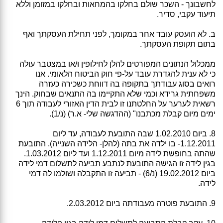
לחשבונך - השכר שולם בחלקו בהמחאות ובחלקו במזומן וללא
תיעוד עקבי, סדיר.
ב. לא הועסק עובד אחר במקומך, לפני תחילת העסקתך ואף
בתום תקופת העסקתך.
ממכלול הנתונים המפורטים להלן לחילופין ו/או במצטבר עולה
כי לא ענית להגדרת עובד על-פי חוק הביטוח הלאומי. אנו
רואים בסוג עבודתך בתקופה בה דווחת כשכירה כעזרה
משפחתית גרידא וכמי שלא התקיימו בה התנאים שבחוק. הינך
רשאית לערער על החלטתנו זו לבית הדין האזורי לעבודה תוך 6
ימים מיום קבלת מכתבנו" (ההדגשה שלי- א.ר) (נ/1).
8. ביום 1.02.2010 שבה התובעת לעבודה, עד ליום
1.12.2011- בו ילדה את בתה (להלן- הלידה השנייה). התובעת
שהתה בחופשת לידה מיום 1.12.2011 ועד ליום 1.03.2012.
בגין לידה זו הגישה התובעת לנתבע תביעה לתשלום דמי לידה
ביום 19.02.2012 (נ/6) - תביעה זו התקבלה ושולמו לה דמי
לידה.
9. התובעת פוטרה מעבודתה ביום 2.03.2012.