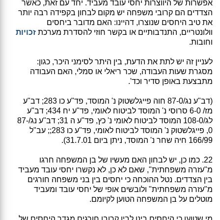
אפשרות של היווצרות יחסי עובד מעביד. יחד עם זאת, כאשר
הצדדים הם קרובי משפחה יש מקום לבחון בקפידה רבה יותר
את טיב היחסים שנוצרו, דהיינו: האם מדובר ביחסים
וולונטריים, התנדבותיים או בקשר חוזי להסדרת מערכת
זכויות
וחובות.
לעניין זה יש לתת את הדעת, בין היתר לסימני היכר, כגון:
מסגרת שעות העבודה, שכר ריאלי או סמלי, האם העבודה
מתבצעת באופן סדיר וכד'.
(דב"ע נג/87-0 חוה פייגלשטוק נ' המוסד, פד"ע כו 283; דב"ע
מז/ 6-0 סרוסי נ' המוסד לביטוח לאומי, פד"ע יח 434; דב"ע
לג/108-0 המוסד לביטוח לאומי נ' כץ, פד"ע ה 31; דב"ע נג/87-
0, פייגלשטוק נ' המוסד לביטוח לאומי, פד"ע כו 283;; עב"ל
166/99 חיה שחר נ' המוסד, ניתן ביום 31.7.01).
22. כמו כן, יש לבחון האם מעשיו של בן המשפחה חרגו
מ"עזרה משפחתית", שאם לא כן, לא נקשרו יחסי עובד מעביד
בין הצדדים. נטל ההוכחה כי יחסים בין בני משפחה חורגים
מ"עזרה משפחתית" ולובשים אופי של יחסי עובד ומעביד
מוטלים על בן המשפחה הטוען לקיומם.
מי שטוען כי היחסים בינו לבין קרובו חורגים מגדר היחסים של