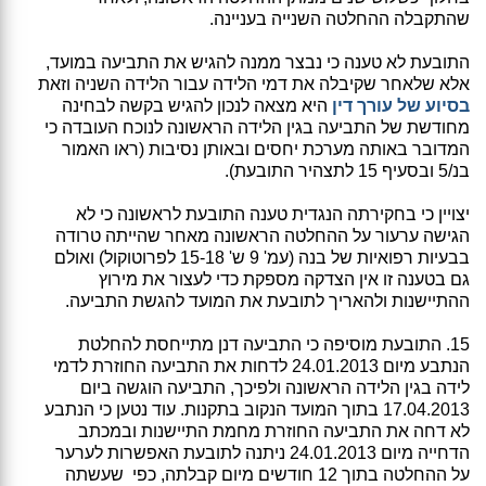
שהתקבלה ההחלטה השנייה בעניינה.
התובעת לא טענה כי נבצר ממנה להגיש את התביעה במועד,
אלא שלאחר שקיבלה את דמי הלידה עבור הלידה השניה וזאת
בסיוע של עורך דין
היא מצאה לנכון להגיש בקשה לבחינה
מחודשת של התביעה בגין הלידה הראשונה לנוכח העובדה כי
המדובר באותה מערכת יחסים ובאותן נסיבות (ראו האמור
בנ/5 ובסעיף 15 לתצהיר התובעת).
יצויין כי בחקירתה הנגדית טענה התובעת לראשונה כי לא
הגישה ערעור על ההחלטה הראשונה מאחר שהייתה טרודה
בבעיות רפואיות של בנה (עמ' 9 ש' 15-18 לפרוטוקול) ואולם
גם בטענה זו אין הצדקה מספקת כדי לעצור את מירוץ
ההתיישנות ולהאריך לתובעת את המועד להגשת התביעה.
15. התובעת מוסיפה כי התביעה דנן מתייחסת להחלטת
הנתבע מיום 24.01.2013 לדחות את התביעה החוזרת לדמי
לידה בגין הלידה הראשונה ולפיכך, התביעה הוגשה ביום
17.04.2013 בתוך המועד הנקוב בתקנות. עוד נטען כי הנתבע
לא דחה את התביעה החוזרת מחמת התיישנות ובמכתב
הדחייה מיום 24.01.2013 ניתנה לתובעת האפשרות לערער
על ההחלטה בתוך 12 חודשים מיום קבלתה, כפי שעשתה