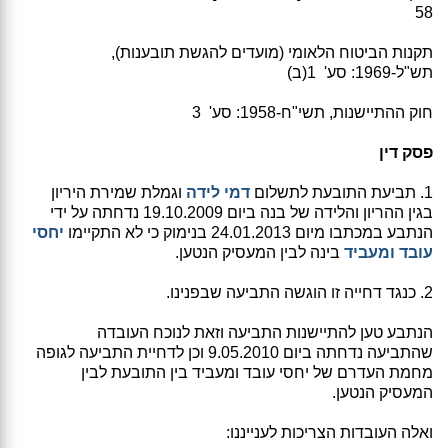
58
תקנות הביטוח הלאומי (מועדים להגשת תובענות),
תש"ל-1969: סע' 1(ב)
חוק ההתיישנות, תשי"ח-1958: סע' 3
פסק דין
1. תביעת התובעת לתשלום
דמי לידה
וגמלת שמירת היריון
בגין ההריון והלידה של בנה ביום 19.10.2009 נדחתה על ידי
הנתבע במכתבו מיום 24.01.2013 בנימוק כי לא התקיימו
יחסי
עובד ומעביד
בינה לבין המעסיק הנטען.
2. כנגד דחייה זו הוגשה התביעה שבפנינו.
הנתבע טען להתיישנות התביעה וזאת לנוכח העובדה
שהתביעה נדחתה ביום 9.05.2010 וכן לדחיית התביעה לגופה
מחמת העדרם של יחסי עובד ומעביד בין התובעת לבין
המעסיק הנטען.
ואלה העובדות הצריכות לענייננו: