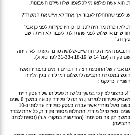
ת. הוא עשה פולואו מי לפלאפון שלו ושילם חשבונות.
ש. לפני שהתחלת לעבוד אף אחד לא אייש את המשרד?
ת. לא זוכרת מה היה לפני כן, כן היו פקידות לפני כן אבל
חודשיים או שלוש לפני שהתחלתי לעבוד לא הייתה שם
פקידה."
התובעת העידה כי חודשיים-שלושה טרם הגעתה לא הייתה
שם פקידה (עמ' 14 ש' 18-19 ו-31-33 לפרוטוקול).
גם אביה של התובעת הצהיר דברים דומים בתצהירו אשר
הוגש במסגרת התביעה לתשלום דמי לידה בגין הלידה
השנייה, כדלקמן:
"4. ברצוני לציין כי במשך כל שנות פעילותו של העסק הייתי
מעסיק פקידות לסירוגין. הייתה לי פקידה קבועה במשך 8 שנים
בשם סיגל מורדי אשר עבדה בעסק כפקידה עד לפני כ-10
שנים. מאז סיגל מורדי, התחלפו מספר פקידות, כל אחת עבדה
במשך תקופה מסוימת" (ההדגשות במקור- א.ר) (נספח לכתב
התביעה).