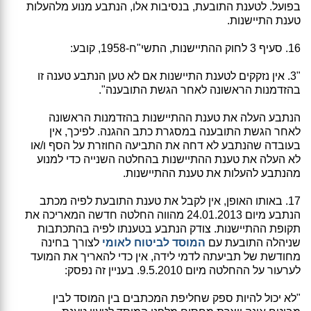
בפועל. לטענת התובעת, בנסיבות אלו, הנתבע מנוע מלהעלות
טענת התיישנות.
16. סעיף 3 לחוק ההתיישנות, התשי"ח-1958, קובע:
"3. אין נזקקים לטענת התיישנות אם לא טען הנתבע טענה זו
בהזדמנות הראשונה לאחר הגשת התובענה".
הנתבע העלה את טענת ההתיישנות בהזדמנות הראשונה
לאחר הגשת התובענה במסגרת כתב ההגנה. לפיכך, אין
בעובדה שהנתבע לא דחה את התביעה החוזרת על הסף ו/או
לא העלה את טענת ההתיישנות בהחלטה השנייה כדי למנוע
מהנתבע להעלות את טענת ההתיישנות.
17. באותו האופן, אין לקבל את טענת התובעת לפיה מכתב
הנתבע מיום 24.01.2013 מהווה החלטה חדשה המאריכה את
תקופת ההתיישנות. צודק הנתבע בטענתו לפיה בהתכתבות
שניהלה התובעת עם
המוסד לביטוח לאומי
לצורך בחינה
מחודשת של תביעתה לדמי לידה, אין כדי להאריך את המועד
לערעור על ההחלטה מיום 9.5.2010. בעניין זה נפסק:
"לא יכול להיות ספק שחליפת המכתבים בין המוסד לבין