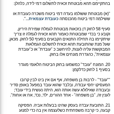
בהתקיימם תהא מבוטחת זכאית לתשלום דמי לידה, כלהלן:
"(א) מבוטחת ששולמו בעדה דמי ביטוח משכרה כעובדת או
ששילמה דמי ביטוח מהכנסתה
כעובדת עצמאית
...".
סעיף 58 לחוק דן בזכאות מבוטחת לגמלת שמירת היריון,
וקובע כי בכדי שמבוטחת כאמור תהא זכאית לגמלה זו צריך
שיתקיימו בה תחילה התנאים הקבועים בסעיף 50 לחוק. מכאן,
שעל מנת שהתובעת תהא זכאית לתשלום הגמלאות
המבוקשות עליה לענות, להיחשב כ "עובדת" או כ"עובדת
עצמאית", כהגדרת מונחים אלו בחוק.
20. המונח "עובד" כמשמעו בחוק הביטוח הלאומי מוגדר
בסעיף 1 לחוק כדלקמן:
""עובד" - לרבות בן משפחה, אף אם אין בינו לבין קרובו
המעסיקו יחסי עבודה, ובלבד שהוא עובד במפעל באופן סדיר
ובעבודה שאילולא עשה אותה הוא, היתה נעשית בידי עובד;
לענין זה, "בן משפחה" - אחד ההורים, ילד, נכד, אח או אחות".
21. התובעת עבדה בעסק שהינו בבעלות אביה. הפסיקה
קבעה, כי קרבה משפחתית כשלעצמה אין בה כדי למנוע