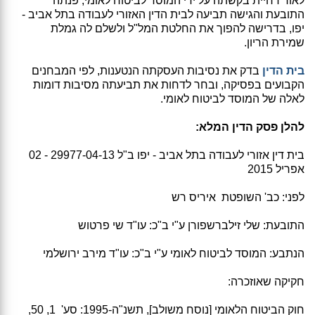
לאור דחיית בקשתה על ידי המוסד לביטוח לאומי, פנתה
התובעת והגישה תביעה לבית הדין האזורי לעבודה בתל אביב -
יפו, בדרישה להפוך את החלטת המל"ל ולשלם לה גמלת
שמירת הריון.
בית הדין
בדק את נסיבות העסקתה הנטענות, לפי המבחנים
הקבועים בפסיקה, ובחר לדחות את תביעתה מסיבות דומות
לאלה של המוסד לביטוח לאומי.
להלן פסק הדין המלא:
בית דין אזורי לעבודה בתל אביב - יפו ב"ל 29977-04-13 - 02
אפריל 2015
לפני: כב' השופטת איריס רש
התובעת: שלי זילברשפורן ע"י ב"כ: עו"ד שי פרטוש
הנתבע: המוסד לביטוח לאומי ע"י ב"כ: עו"ד מירב ירושלמי
חקיקה שאוזכרה:
חוק הביטוח הלאומי [נוסח משולב], תשנ"ה-1995: סע' 1, 50,