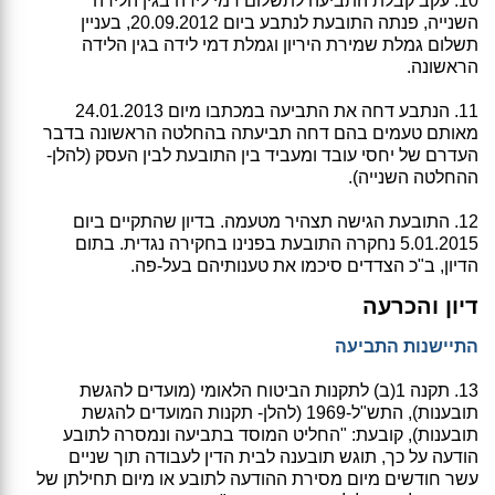
10. עקב קבלת התביעה לתשלום דמי לידה בגין הלידה
השנייה, פנתה התובעת לנתבע ביום 20.09.2012, בעניין
תשלום גמלת שמירת היריון וגמלת דמי לידה בגין הלידה
הראשונה.
11. הנתבע דחה את התביעה במכתבו מיום 24.01.2013
מאותם טעמים בהם דחה תביעתה בהחלטה הראשונה בדבר
העדרם של יחסי עובד ומעביד בין התובעת לבין העסק (להלן-
ההחלטה השנייה).
12. התובעת הגישה תצהיר מטעמה. בדיון שהתקיים ביום
5.01.2015 נחקרה התובעת בפנינו בחקירה נגדית. בתום
הדיון, ב"כ הצדדים סיכמו את טענותיהם בעל-פה.
דיון והכרעה
התיישנות התביעה
13. תקנה 1(ב) לתקנות הביטוח הלאומי (מועדים להגשת
תובענות), התש"ל-1969 (להלן- תקנות המועדים להגשת
תובענות), קובעת: "החליט המוסד בתביעה ונמסרה לתובע
הודעה על כך, תוגש תובענה לבית הדין לעבודה תוך שניים
עשר חודשים מיום מסירת ההודעה לתובע או מיום תחילתן של