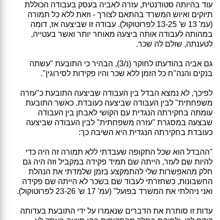
עוד בהיותה סטודנטית, עזרה לאביה בעסק בעבודה הכוללת
תיוקים ואיוש המשרד בהתאם לצורך - וזאת ללא כל תמורה
(עמ' 13 ש' 13-25 לפרוטוקול). עבודה זו שביצעה אז, דומה
במהותה לעבודה אותה ביצעה מאוחר יותר ואשר בעטייה,
לטענתה, שולם לה שכר.
גם אביה בהודעתו לחוקר (נ/3), הבהיר כי התובעת "עשתה
בנקים והנה"ח כל הזמן ללא שכר והיו פקידות לסירוגין".
לפיכך, לא נמצא הבדל בין העבודה שביצעה התובעת כ"עזרה
משפחתית" לבין העבודה שביצעה כעובדת. כאשר התובעת
עומתה בחקירתה הנגדית עם הקושי לאבחן בין העבודה
שבצעה במסגרת "עזרה משפחתית" לבין העבודה שביצעה
כעובדת בחקירתה הנגדית היא השיבה כך:
"ההבדל הוא שכל התקופה שעבדתי ללא תמורה זה היה כדי
להיות שם לעזר, הייתה שם תמיד פקידה במקביל וזה היה גם
חלק מהאפשרות שלי להתמקצע בזמן שלמדתי את הנהלת
החשבונות, כשחזרתי לעבוד שם בשכר לא הייתה שם פקידה
ואני ניהלתי את המשרד בפועל" (עמ' 17 ש' 23-26 לפרוטוקול).
עדות זו סותרת את הדברים שנאמרו על ידי התובעת בעדותה