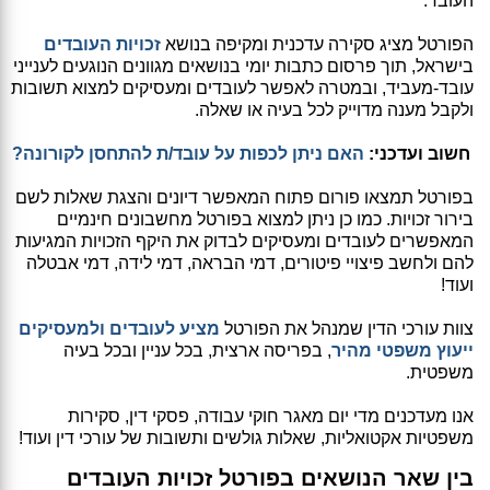
העובד.
הפורטל מציג סקירה עדכנית ומקיפה בנושא
זכויות העובדים
בישראל, תוך פרסום כתבות יומי בנושאים מגוונים הנוגעים לענייני
עובד-מעביד, ובמטרה לאפשר לעובדים ומעסיקים למצוא תשובות
ולקבל מענה מדוייק לכל בעיה או שאלה.
חשוב ועדכני:
האם ניתן לכפות על עובד/ת להתחסן לקורונה?
בפורטל תמצאו פורום פתוח המאפשר דיונים והצגת שאלות לשם
בירור זכויות. כמו כן ניתן למצוא בפורטל מחשבונים חינמיים
המאפשרים לעובדים ומעסיקים לבדוק את היקף הזכויות המגיעות
להם ולחשב פיצויי פיטורים, דמי הבראה, דמי לידה, דמי אבטלה
ועוד!
צוות עורכי הדין שמנהל את הפורטל
מציע לעובדים ולמעסיקים
ייעוץ משפטי מהיר
, בפריסה ארצית, בכל עניין ובכל בעיה
משפטית.
אנו מעדכנים מדי יום מאגר חוקי עבודה, פסקי דין, סקירות
משפטיות אקטואליות, שאלות גולשים ותשובות של עורכי דין ועוד!
בין שאר הנושאים בפורטל זכויות העובדים