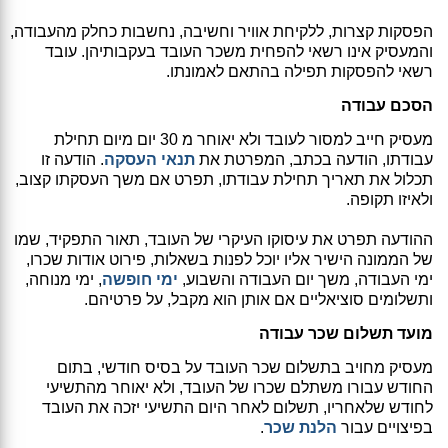
הפסקות קצרות, ללקיחת אוויר וחשיבה, נחשבות כחלק מהעבודה,
והמעסיק אינו רשאי להפחית משכר העובד בעקבותיהן. עובד
רשאי להפסקות תפילה בהתאם לאמונתו.
הסכם עבודה
מעסיק חייב למסור לעובד ולא יאוחר מ 30 יום מיום תחילת
עבודתו, הודעה בכתב, המפרטת את
תנאי העסקה
. הודעה זו
תכלול את תאריך תחילת עבודתו, תפרט אם משך העסקתו קצוב,
ולאיזו תקופה.
ההודעה תפרט את עיסוקו העיקרי של העובד, תאור התפקיד, שמו
של הממונה הישיר אליו יוכל לפנות בשאלות, פירוט אודות שכרו,
ימי העבודה, משך יום העבודה והשבוע,
ימי חופשה
, ימי מנוחה,
ותשלומים סוציאליים אם אותן הוא מקבל, על פרטיהם.
מועד תשלום שכר עבודה
מעסיק מחויב בתשלום שכר העובד על בסיס חודשי, בתום
החודש עבורו משתלם שכרו של העובד, ולא יאוחר מהתשיעי
לחודש שלאחריו, תשלום לאחר היום התשיעי יזכה את העובד
בפיצויים עבור
הלנת שכר
.