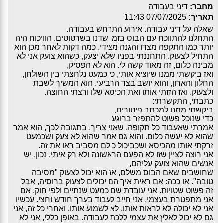
מחבר:
דיני בעבודה
תאריך:
07/07/2025 11:43
שאלה על דיני עבודה. אירוע התרחש בעבודה.
התחלנו להתווכח עם הבוס בזמן שדנו בשרטוטים. הוויכוח היה
יותר כמו התקפה מצדו והגנה מצידי. כמה דקות לאחר מכן הוא
התחיל לצעוק. התחננתי בפניו שלא יצעק, כשהוא צועק אני לא
מבינה כלום, זה מאוד קשה לי. הוא לא הפסיק,
ואז ביקשתי ממנו שיוציא אותי, כי כמעט נלחצתי בין השולחן,
החלון והארון, והוא יושב בצד הרביעי. הוא המשיך לשבת
ולצעוק. ואז הזזתי אותו ואת הכיסא שלו ורצתי החוצה.
כתבתי, התקשרתי:
ביקשתי ממנו למכתב פיטורים,
כדי שנוכל פשוט להתפזר ברוגע,
אמרתי שאעבוד כל תקופה, שאני צריך. בתגובה לכך, הוא אמר
שהוא לא יעשה כלום. והוא גם אמר שהוא לא צעק ושכמעט
זרקתי אותו מהכיסא ושכביכול כולם מסביב ראו את זה.
אני רוצה לציין שזו לא הפעם הראשונה ולא רק איתי. נכון, יש
אנשים שהוא צועק עליהם,
שחושבים שאם הבוס משלם, אז הוא יכול לצעוק "מסיבה
טובה". או ככה: אם ראית איך הם יכולים לצעוק ברוסיה, אבל
זה פשוט שטויות. אני עובדת שם כמעט שנתיים ולפי חוק, אם
אני מתפטרת בעצמי, אני חייב לעבוד בערך חודש וחצי. עכשיו
אני לא יכולה לא לראות אותו, לא לשמוע אותו, ואחרי כל זה, אני
גם לא יכול לאלץ את עצמי ללכת לעבודה. באופן כללי, אני לא