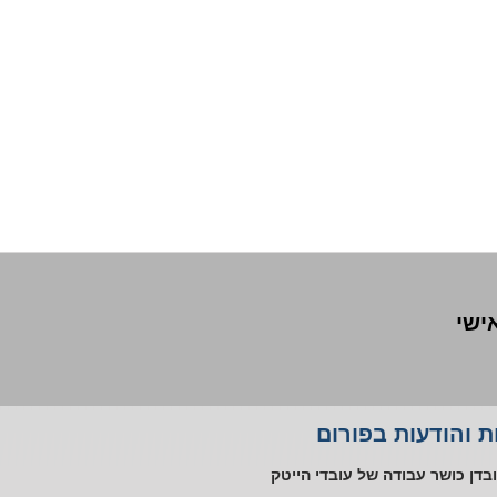
אישי
ליית עובד אוטיסט במקום העבודה
 והודעות בפורום
טורים ללא שימוע בתקופת אי כושר
בדן כושר עבודה של עובדי הייטק