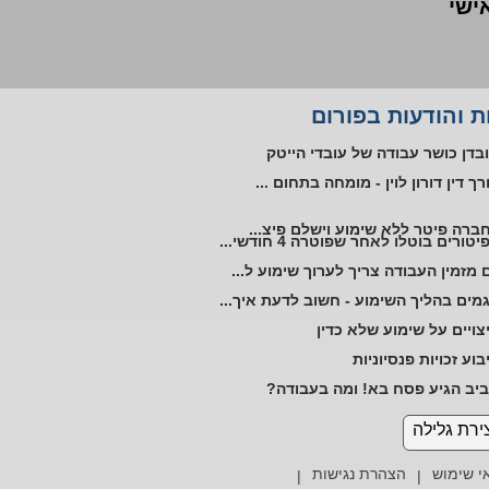
אישי
ליית עובד אוטיסט במקום העבודה
 והודעות בפורום
טורים ללא שימוע בתקופת אי כושר
בדן כושר עבודה של עובדי הייטק
רך דין דורון לוין - מומחה בתחום ...
ברה פיטר ללא שימוע וישלם פיצ...
יטורים בוטלו לאחר שפוטרה 4 חודשי...
 מזמין העבודה צריך לערוך שימוע ל...
מים בהליך השימוע - חשוב לדעת איך...
צויים על שימוע שלא כדין
בוע זכויות פנסיוניות
יב הגיע פסח בא! ומה בעבודה?
ויות והטבות להורים לילדים על הספ...
ירת גלילה
רך דין מנוסה יעזור לשמור על זכוי...
י שימוש
הצהרת נגישות
|
|