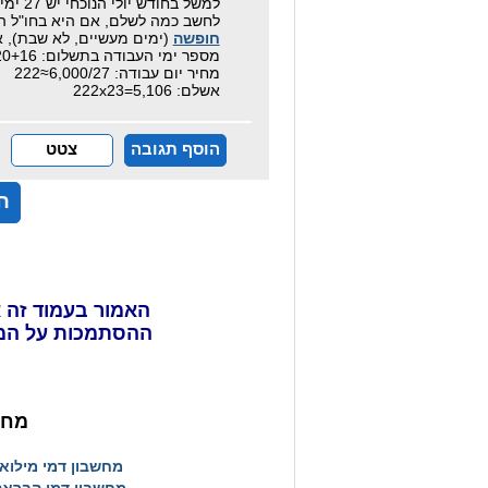
לחשב כמה לשלם, אם היא בחו"ל החודש 20 ימי עבודה מעשיים (ללא שבתות) והיא ז
חופשה
(ימים מעשיים, לא שבת), אז
מספר ימי העבודה בתשלום: 27-20+16=23
מחיר יום עבודה: 6,000/27≈222
אשלם: 5,106=222x23
הוסף תגובה
צטט
ה
האמור בעמוד זה א
ההסתמכות על המ
מחש
מחשבון דמי מילוא