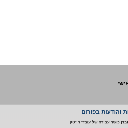
אישי
ליית עובד אוטיסט במקום העבודה
 והודעות בפורום
טורים ללא שימוע בתקופת אי כושר
בדן כושר עבודה של עובדי הייטק