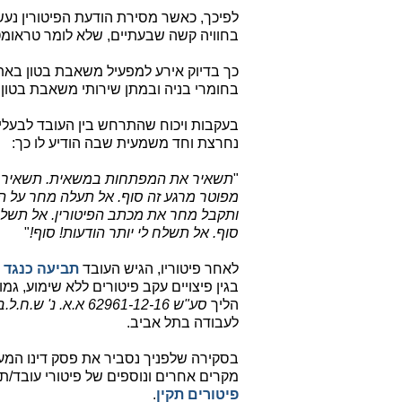
בחוויה קשה שבעתיים, שלא לומר טראומט
כך בדיוק אירע למפעיל משאבת בטון בא
בחומרי בניה ובמתן שירותי משאבת בטון, בין השני
נחרצת וחד משמעית שבה הודיע לו כך:
"
תשאיר את המפתחות במשאית. תשאיר א
מפוטר מרגע זה סוף. אל תעלה מחר על ה
ותקבל מחר את מכתב הפיטורין. אל תשלח ל
סוף. אל תשלח לי יותר הודעות! סוף!
"
לאחר פיטוריו, הגיש העובד
תביעה כנגד 
בגין פיצויים עקב פיטורים ללא שימוע, גמו
הליך
סע"ש 62961-12-16 א.א. נ' ש.ח.ל.ב חומרי בנין בע"מ
לעבודה בתל אביב.
בסקירה שלפניך נסביר את פסק דינו המעני
מקרים אחרים ונוספים של פיטורי עובד/ת באמצעות 
פיטורים תקין
.