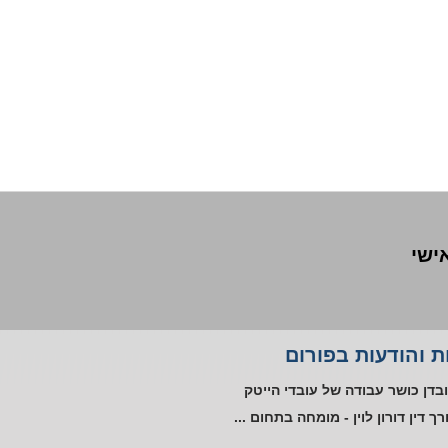
אישי
ליית עובד אוטיסט במקום העבודה
 והודעות בפורום
טורים ללא שימוע בתקופת אי כושר
בדן כושר עבודה של עובדי הייטק
רך דין דורון לוין - מומחה בתחום ...