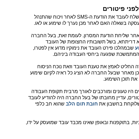
בין הצדדים לא היה חולק כי בעל החברה שלח לעובד את הודעת ה-SMS לאחר ויכוח שהתנהל
סקה בשאלה האם לאחר מכן נערך לו שימוע או לאו.
אחר שליחת הודעת המסרון. לעומת זאת, בעל החברה
תב את הודעת ה-SMS בעידנא דריתחא, בשל תשובותיו החצופות של העובד
ע
שבמהלכו פירט העובד את נימוקיו מדוע אין לפטרו,
 המתמשכת שפגעה ביחסי העבודה ביניהם.
ה החליט לאמץ את טענת העובד וזאת נוכח הניסוח
חרץ והחד משמעי של הודעת ה-SMS וכן מאחר שבעל החברה לא הציג כל ראיה לקיום שימוע
 את תוכן השימוע.
ם היו טעונים ומורכבים לאורך מרבית תקופת העבודה
ורים, עדיין מחובתו של בעל החברה היה להודיע לעובד
 שלוקחת בחשבון את
חובת תום הלב
שהוא חב כלפי
, בתוקפנות ובאופן שאינו מכבד עובד שמועסק על ידו,