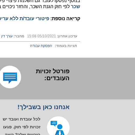
בנוסף נפסקו לעובד גם השלמת פיצויי פיט
שכר
לפי חוק הגנת השכר, והחזר ניכויים ביתר
קריאה נוספת:
פיטורי עובד/ת ללא ערי
עדכון אחרון:
05/10/2021 15:08
מחבר:
עורך דין ד
תגיות בעמוד:
הפסקת עבודה
פורטל זכויות
העובדים:
אנחנו כאן בשבילך!
לכל עובדת ועובד יש
זכויות לפי חוק. פגעו
בזכויות שלך? רוצה