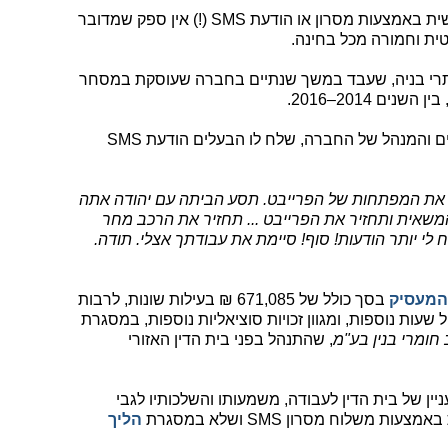
לפיכך, כאשר מסירת הודעת הפיטורין נעשית באמצעות מסרון או הודעת SMS (!) אין ספק שמדובר
ית וחמורה מכל בחינה.
תרי בניה, שעבד במשך שנתיים בחברה שעוסקת במסחר
ם 2014–2016.
בעקבות ויכוח שהתרחש בין העובד לבעלים והמנהל של החברה, שלח לו הבעלים הודעת SMS
ת המפתחות של הפרייבט. תסע הביתה עם יהודה אתה
משאית ותחזיר את הפרייבט ... תחזיר את הרכב מחר
י יותר הודעות! סוף! סיימת את עבודתך אצלי. תודה.
המעסיק
בסך כולל של 671,085 ₪ בעילות שונות, לרבות
ל שעות נוספות, ומגוון זכויות סוציאליות נוספות, במסגרת
, שהתנהל בפני בית הדין האזורי
ין של בית הדין לעבודה, משמעותו והשלכותיו לגבי
משלוח מסרון SMS ושלא במסגרת
הליך