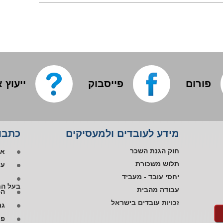
פורום
פייסבוק
ייעוץ 
אפ
מידע לעובדים ולמעסיקים
כתבות
פי
או
חוק הגנת השכר
עו
תלוש משכורת
יחסי עובד - מעביד
בעל הח
הפ
עבודה מהבית
זכויות עובדים בישראל
גם
פג