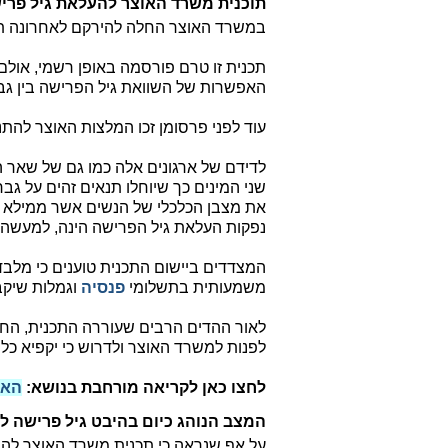
תוכנית משרד האוצר להעלאת גיל פרי
במשרד האוצר החלה להירקם לאחרונה תכנית לפי
תכנית זו טרם פורסמה באופן רשמי, אול
האפשרות של השוואת גיל הפרישה בין גב
עוד לפני פרסומן זכו המלצות האוצר להתנ
לדידם של ארגונים אלה כמו גם של שאר ה
שני המינים כך שיוחלו תנאים זהים על ג
את מצבן הכלכלי של הנשים אשר ממילא ממ
נפקות העלאת גיל הפרישה הינה, למעשה,
המצדדים ביישום התכנית טוענים כי מלבד ה
משמעותית בתשלומי
פנסיה
וגמלות שיקב
לאור ההדים הרבים שעוררה התכנית, הח
לפנות למשרד האוצר ולדרוש כי יקפיא כל
לחצו כאן לקריאה מורחבת בנושא:
האם
המצב הנוהג כיום בהיבט גיל פרישה ל
על אף שנראה כי תכנית משרד האוצר להשו