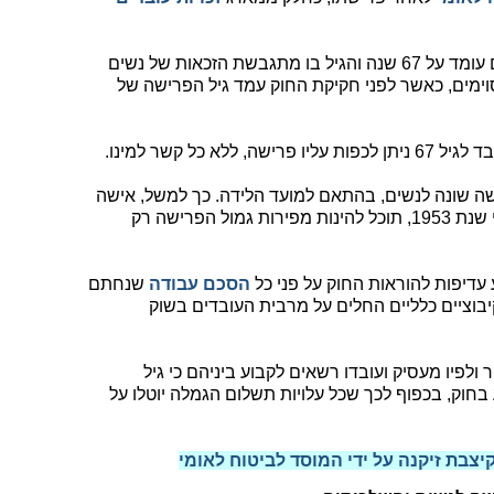
סעיף 3 לחוק קובע כי גיל הפרישה לגברים עומד על 67 שנה והגיל בו מתגבשת הזכאות של נשים
וף לחריגים מסוימים, כאשר לפני חקיקת החוק עמד גיל הפרישה של
א כל קשר למינו.
שה שונה לנשים, בהתאם למועד הלידה. כך למשל, אישה
שתאריך הלידה שלה חל לאחר חודש מאי שנת 1953, תוכל להינות מפירות גמול הפרישה רק
הסכם עבודה
שנחתם
יבוציים כלליים החלים על מרבית העובדים בשוק
 ולפיו מעסיק ועובדו רשאים לקבוע ביניהם כי גיל
בחוק, בכפוף לכך שכל עלויות תשלום הגמלה יוטלו על
צבת זיקנה על ידי המו
סד לביטוח לאומי