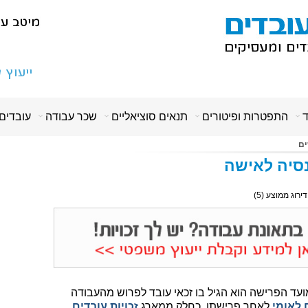
ד
התפטרות ופיטורים
תנאים סוציאליים
שכר עבודה
עובדים
ים
נסיה לאישה
 דירוג ממוצע (
5
)
י חוק גיל פרישה, התשס"ד - 2004, מועד הפרישה הוא הגיל בו זכאי עובד לפרוש מהעבודה
 לאומי
לאחר פרישתו, כחלק ממארג
זכויות עובדים