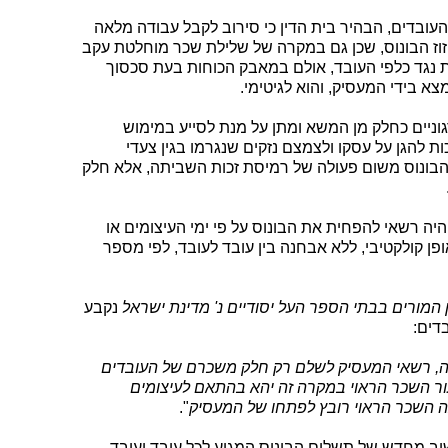
העובדים, הבהיר בית הדין כי סירוב לקבל עבודה מלאה
זוז הבונוס, שכן גם במקרה של שלילת שכר מוחלטת עקב
 נגד כלפי העובד, אולם במאבק הכוחות בעת סכסוך
מצא בידי המעסיק, והוא לגיטימי.
וניים כחלק מן המשא ומתן על מנת לסייע במימוש
 להגן על עסקו ולצמצם נזקים שנגרמו בגין צעדי
הבונוס משום פעולה של רמיסת זכות השביתה, אלא חלק
יה רשאי להפחית את הבונוס על פי ימי העיצומים או
פן קולקטיבי, ללא אבחנה בין עובד לעובד, לפי מספר
נקבע
בדים:
ה, רשאי המעסיק לשלם רק חלק משכרם של העובדים
ור השכר הראוי במקרה זה יהא בהתאם לעיצומים
ה השכר הראוי רובץ לפתחו של המעסיק
".
וב מחדש של תשלום הבונוס המגיע לכל עובד ועובד