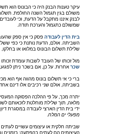
עיקר טענות הבנק היה כי הבונוס הוא תשלום
משולם בגין תגמול השנה החולפת. תשלום 
לבנק איננו מתקבל על הדעת, וכי לעובדים ה
שמשולם כתגמול והערכת תודה.
בית הדין לעבודה
פסק כי אין ספק שהעו
השביתה. אולם, הדעת נותנת כי כפי ששל
שלילת תשלום הבונוס במלואו או בחלקו, ה
מול זכותו של העובד לשבות עומדת זכותו
שכר
אחרות. על כן, אם בשכר ניתן לפגוע,
ברי כי אי תשלום בונוס מהווה אף הוא מכ
בשביתה, אולם שני רכיבים אלו דינם אחד.
יתרה מכך, על פי ההלכה הפסוקה המעסיק
מלאה, תוך שלילת מוחלטת לזכאותם לשכר
ידי בית הדין הארצי לעבודה במסגרת דיון
מפעלי ים המלח
.
שביתה חלקית או עיצומים עשויים לעתים
העיצומים הם לעתים בהפתעה: בזמנים וב