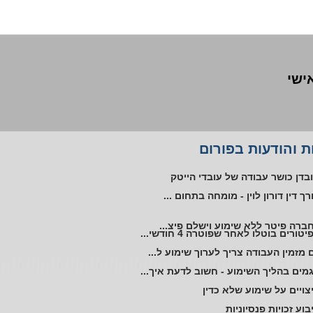
אישי
ליית עובד אוטיסט במקום העבודה
 והודעות בפורום
טורים ללא שימוע בתקופת אי כושר
בדן כושר עבודה של עובדי הייטק
רך דין דורון לוין - מומחה בתחום ...
ברה פיטר ללא שימוע וישלם פיצ...
יטורים בוטלו לאחר שפוטרה 4 חודשי...
 מזמין העבודה צריך לערוך שימוע ל...
מים בהליך השימוע - חשוב לדעת איך...
צויים על שימוע שלא כדין
בוע זכויות פנסיוניות