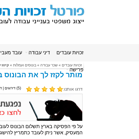
זכויות עובדים
דיני עבודה
עובד מעבי
זכויות עובדים
»
שכר עבודה
»
בונוסים ועמלות
»
קיזוז
פרישה
מותר לקזז לך את הבונוס 
(
5
) דירוגים | ד
דרגו אותנו:
על פי הפסיקה בארץ תשלום הבונוס לעובד
המעסיק, אשר ניתן לעובד כתמריץ להישגי