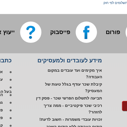
שלומים לפי חוק
פורום
פייסבוק
ייעוץ 
אפ
מידע לעובדים ולמעסיקים
כתבות
פי
או
איך מקימים ועד עובדים במקום
העבודה?
עו
קיבלת שכר עודף בגלל טעות של
בעל הח
המעסיק?
הפ
תביעה לתשלום הפרשי שכר - פסק דין
גם
רכיבי שכר פיקטיביים - ממה צריך
פג
להזהר?
פי
זכויות עובדי משמרות - חשוב לדעת!
קי
קידום בעבודה ללא קידום בשכר