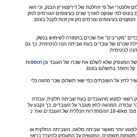
 וולונטרי ועל פי החלטה של דירקטוריון הבנק, וכי הוא
בונוס למי שנוקט לאורך שנים בעיצומים הגורמים לנזק
נוקטים בעיצומים וגורמים נזק אין זכות לקבל בונוס,
בדים "מקריבים" את שכרם בתמורה לשימוש בנשק
ילת שכרם של עובדים בעת שביתה הנה לגיטימית, כך גם
נה לגיטימית.
 של המעסיק שלא לשלם את שכרו של העובד וכן
תוספות
 קל וחומר בתשלום בונוס.
שיר לחץ על השובתים כפי שאי תשלום שכר מהווה כלי
 רשאי למנוע מהעובדים בעת שביתה חלקית, עבודה
 עבודה, המהווה לחץ מוגבר על העובדים. כך נקבע על
מס' מא/18-4 ההסתדרות הכללית של העובדים ואח' נ'
 לפגוע יותר מאשר שביתה מלאה. השביתה החלקית או
מקומות משתנים, המקשים על המעסיק להיערך כראוי,