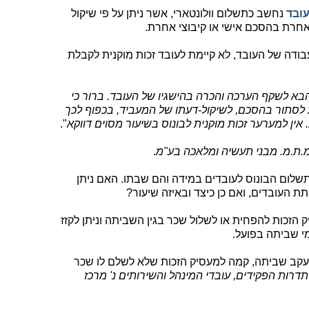
עובד
נחשב כתשלום וולונטארי, אשר ניתן על פי שיקול
אחרת בהסכם אישי או קיבוצי אחרת.
עבודה של העובד, לא קיימת לעובד זכות מוקנית לקבלת
הבא לשקף הערכה והכרה בהישגיו של העובד. ברור כי
 לסתור בהסכם, לשיקול-דעתו של המעביד, בכפוף לכך
אין למערער זכות מוקנית לבונוס בשיעור מסוים דווקא
".
.
שלום הבונוס לעובדים במידה והם שבתו. האם ניתן
 העובדים, ואם כן כיצד ובאיזה שיעור?
הזכות להפחית או לשלול שכר בגין השביתה וניתן לקזז
מי שביתה בפועל.
 עקב שביתה, קמה למעסיק הזכות שלא לשלם לו שכר
1004/0 הסתדרות הפקידים, עובדי המינהל והשירותים נ' מרכז