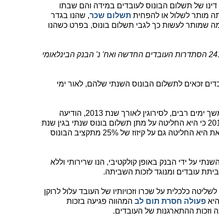
דינו של תשלום הבונוס לעובדים במידה והם שבתו
תה מותר לשלול או להפחית
תשלום שכר
, שהנו בגדר
מה שמותר לעשות כך לגבי תשלום בונוס, בפרט כשהנו
עס"ק 24182-04-14 הסתדרות העובדים החדשה ואח' נ' הבנק הבינלאומי
ים זכאים לתשלום הבונוס השנתי שלהם, לאור ימי
לאחר שהעובדים שבתו ונקטו עיצומים במשך ימים רבים, לסירוגין לאורך שנת 2013, הודיעה
הנהלת הבנק לעובדים בחודש פברואר 2014 כי היא החליטה על מתן תשלום בונוס שנתי בגין שנת
2013 בתקציב של 0.8 מהמשכורת, ועם זאת היא החליטה גם על קיזוז של 25% מתקציב הבונוס
השנתי על ידי הבנק באופן קולקטיבי, הנו שרירותי וללא
ביתת עובדים ומנוגד לזכות השביתה.
שליטה כלכלית על שכרו וזכויותיו של העובד עלול לרוקן
היא
פעולה חסרת תום לב
המהווה פגיעה בזכות
 וזכות ההתארגנות של העובדים.