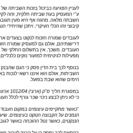
לעניין הפגיעה כביכול בזכות השביתה של 
ע"י המעסיק בעת שביתה חלקית, זהה לקי
השבתה מלאה, מהווה אף היא מעין תגובת
קיבוצי זהו הכלי העיקרי, ויתכן שהיחידי הנ
לעובדים שמורה הזכות לנקוט בצעדים ארג
דרישותיהם, אולם גם למעסיק שמורה הזכות
העובדים. משכך, אין בתשלום החלקי של 
מפעילות לגיטימית למזעור נזקים כלכליים.
בנוסף לכך בית הדין פסק כי הגם שהבנק ה
השביתות, אולם הוא איננו רשאי לנכות באו
הימים שהוא שבת בפועל.
במסגרת הליך
ס"ק (ארצי) 1012/04 ארגון המורים בבתי הספר העל יסודיים נ' מדינת ישראל
כי לא ניתן לבצע ניכוי שכר גורף לכלל העו
"
כאשר מתקיימים עיצומים במקום העבוד
הנמנים על הקבוצה הנוקט בעיצומים. שיע
הננקטים, כאשר נטל ההוכחה באשר לגוב
בהתאם לכך נפסק כי על הבנק לערוך חיש