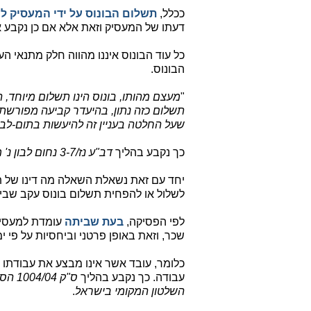
ככלל,
תשלום הבונוס על ידי המעסיק ל
דעתו של המעסיק וזאת אלא אם כן נקבע 
כל עוד הבונוס איננו מהווה חלק מתנאי ה
הבונוס.
"
מעצם מהותו, בונוס הינו תשלום מיוחד, 
תשלום כזה נתון, בהיעדר קביעה מפורשת
שעל החלטה בעניין זה להיעשות בתום-לב. 
כך נקבע בהליך
דב"ע נז/3-7‏ נחום לבון נ' מ.ת.מ. מבני תעשיה ומלאכה בע"מ
יחד עם זאת נשאלת השאלה מה דינו של ת
לשלול או להפחית תשלום בונוס עקב שביתת
לפי הפסיקה,
בעת שביתה
עומדת למעסיק 
שכר, וזאת באופן פרטני וביחסיות על פי י
כלומר, עובד אשר אינו מבצע את עבודתו
עבודה. כך נקבע בהליך
ס"ק 4
השלטון המקומי בישראל
.