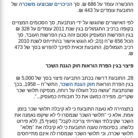
ההכשרה עומד על 686 ₪. סך
הניכויים שבוצעו משכרה
של
התובעת עומדים על 443 ₪.
לפי האישורים שהוגשו על ידי הנתבעת, סך הסכומים המצויים
בקופה ברכיב התגמולים בגין שנת 2011 עומדים על 328 ₪
בגין הפרשות המעסיק וסכום זהה בגין הפרשות העובד, סך
הכול 656 ש"ח (נ/2; לא הוגש אישור בהתייחס לשנת 2010
רכיב תגמולים). התובעת זכאית לפיכך להפרש בסך של 473
₪.
פיצוי בגין הפרת הוראות חוק הגנת השכר
28. התובעת דרשה בכתב התביעה פיצוי בסך של 5,000 ₪
בגין הפרת הוראות
חוק הגנת השכר
, התשי"ח – 1958, בכך
שהנתבעת "עושה ככל העולה על רוחה, מנפיקה תלושי שכר
שקריים, מפירה כמעט את כל חובותיה כמעסיק...".
בתצהירה לא טענה התובעת כי לא קיבלה תלושי שכר בזמן
אמת, אלא כי "תלושי השכר שנמסרו לי לא שיקפו נאמנה את
השכר שקיבלתי ושהייתי צריכה לקבל" (סעיף 5), ללא פירוט
כלשהו. בסיכומיה טענה התובעת כי לא קיבלה את "מלוא"
תלושי שכרה, וכי תלושי השכר שנמסרו לה אינם מתייחסים