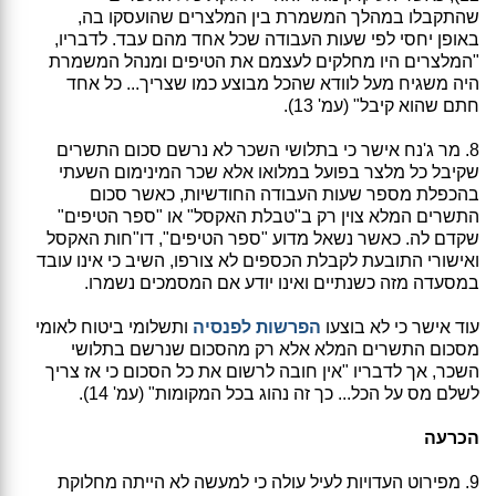
שהתקבלו במהלך המשמרת בין המלצרים שהועסקו בה,
באופן יחסי לפי שעות העבודה שכל אחד מהם עבד. לדבריו,
"המלצרים היו מחלקים לעצמם את הטיפים ומנהל המשמרת
היה משגיח מעל לוודא שהכל מבוצע כמו שצריך... כל אחד
חתם שהוא קיבל" (עמ' 13).
8. מר ג'נח אישר כי בתלושי השכר לא נרשם סכום התשרים
שקיבל כל מלצר בפועל במלואו אלא שכר המינימום השעתי
בהכפלת מספר שעות העבודה החודשיות, כאשר סכום
התשרים המלא צוין רק ב"טבלת האקסל" או "ספר הטיפים"
שקדם לה. כאשר נשאל מדוע "ספר הטיפים", דו"חות האקסל
ואישורי התובעת לקבלת הכספים לא צורפו, השיב כי אינו עובד
במסעדה מזה כשנתיים ואינו יודע אם המסמכים נשמרו.
עוד אישר כי לא בוצעו
הפרשות לפנסיה
ותשלומי ביטוח לאומי
מסכום התשרים המלא אלא רק מהסכום שנרשם בתלושי
השכר, אך לדבריו "אין חובה לרשום את כל הסכום כי אז צריך
לשלם מס על הכל... כך זה נהוג בכל המקומות" (עמ' 14).
הכרעה
9. מפירוט העדויות לעיל עולה כי למעשה לא הייתה מחלוקת