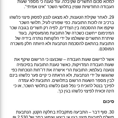
למלוא סכום התשרים שקיבלה. עוד טענה כי מספר שעות
העבודה החודשיות שצוין בתלושי השכר "אינו אמיתי".
29. לאחר שקילת הטענות, לא מצאנו לנכון לפסוק פיצוי כלשהו
ברכיב זה לזכות התובעת. כפי שפורט לעיל, תלושי השכר
שיקפו את ההסכמה בין הצדדים, לפיה רק תשרים בגובה שכר
המינימום ייחשבו כשכרה של התובעת מהמעסיקה, בעוד
שיתרת התשרים ששולמו על ידי הלקוחות נותרה בידיה של
התובעת בהתאם להסכמת הנתבעת ולא היוותה חלק משכרה
המוסכם.
אשר לרישום שעות העבודה – שוכנענו כי הרישום שיקף את
שעות העבודה המדויקות, כאשר טענת התובעת בסיכומיה
נטענה בעלמא; התובעת הרי אישרה את דו"חות הנוכחות כפי
שהוגשו על ידי הנתבעת, ולא הראתה כי קיים פער כלשהו בינם
לבין מספר השעות הרשום בתלושים. התובעת לא עמדה
לפיכך בנטל להוכיח כי נפל פגם כלשהו בתלושי השכר, או כי
הינה זכאית לפיצוי כלשהו בגין כך.
סיכום
30. סוף דבר – התביעה מתקבלת בחלקה הקטן. הנתבעת
תשלם לתובעת פיצוי בגין אי ביצוע שימוע בסך של 2,530 ₪,