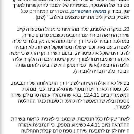
בטיבה של ההעסקה, בציפיותיו של העובד להתקשרות לאורך
זמן, בצידוק
מעשה הפיטורים
, בהסדרים המיוחדים לכל
מעסיק ובשיקולים אחרים כיוצאים באלה..." (שם).
23. במקרה שלפנינו, עלה מהראיות כי מנהל המסעדה קיים
שיחת התראה ובירור עם התובעת כשבוע טרם פיטוריה,
במהלכה הבהיר לה כי דרך התנהגותה אינה מקובלת וכי עליה
לשפרה. עם זאת, וכפי שעולה מפרוטוקול השיחה, לא הבהיר
לה כי הינו שוקל את פיטוריה, ובתום השיחה אף הדגיש כי יעשה
את הדרוש מבחינתו לצורך תיקון שיטת העבודה הלקויה עליה
הלינה התובעת (ואשר לפי הנטען היא שהובילה להתנהגותה
הבוטה כלפי חבריה לעבודה).
בפועל לא הועילה השיחה לשינוי דרך התנהלותה של התובעת,
ולכן פוטרה לאחר ויכוח נוסף שהתגלע בינה לבין מנהלת
המשמרת ביום 12.4.11, בלא שהתנהלה עימה טרם לכן שיחה
נוספת ובלא שהתאפשר לה להעלות טענות כנגד ההחלטה
לפטרה.
לאחר שקילת כלל הנסיבות, שוכנענו כי לא ניתן לראות בשיחת
ההתראה מיום 4.4.11 כשימוע מספק, וכי הנתבעת אמורה
הייתה לקיים לתובעת שיחה נוספת טרם קבלת ההחלטה