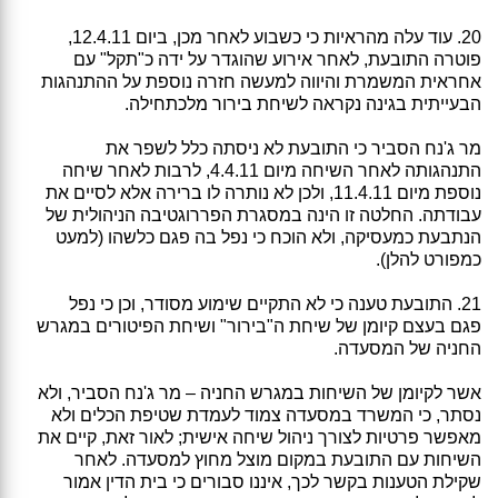
20. עוד עלה מהראיות כי כשבוע לאחר מכן, ביום 12.4.11,
פוטרה התובעת, לאחר אירוע שהוגדר על ידה כ"תקל" עם
אחראית המשמרת והיווה למעשה חזרה נוספת על ההתנהגות
הבעייתית בגינה נקראה לשיחת בירור מלכתחילה.
מר ג'נח הסביר כי התובעת לא ניסתה כלל לשפר את
התנהגותה לאחר השיחה מיום 4.4.11, לרבות לאחר שיחה
נוספת מיום 11.4.11, ולכן לא נותרה לו ברירה אלא לסיים את
עבודתה. החלטה זו הינה במסגרת הפררוגטיבה הניהולית של
הנתבעת כמעסיקה, ולא הוכח כי נפל בה פגם כלשהו (למעט
כמפורט להלן).
21. התובעת טענה כי לא התקיים שימוע מסודר, וכן כי נפל
פגם בעצם קיומן של שיחת ה"בירור" ושיחת הפיטורים במגרש
החניה של המסעדה.
אשר לקיומן של השיחות במגרש החניה – מר ג'נח הסביר, ולא
נסתר, כי המשרד במסעדה צמוד לעמדת שטיפת הכלים ולא
מאפשר פרטיות לצורך ניהול שיחה אישית; לאור זאת, קיים את
השיחות עם התובעת במקום מוצל מחוץ למסעדה. לאחר
שקילת הטענות בקשר לכך, איננו סבורים כי בית הדין אמור