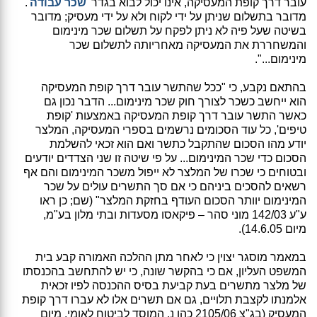
עובר דרך קופת המעסיקה, אינו יכול לבוא בגדר '
שכר עבודה
'.
מדובר בתשלום שניתן על ידי לקוח ולא על ידי מעסיק; מדובר
בשיטה שעל פיה לא ניתן לפקח על תשלום שכר מינימום
והמשחררת את המעסיקה מאחריותה לתשלום שכר
מינימום...".
בהתאם נקבע, כי "ככל שהתשר עובר דרך קופת המעסיקה
הוא ייחשב כשכר לצורך חוק שכר מינימום... הדבר נכון גם
כאשר התשר עובר דרך קופת המעסיקה באמצעות 'קופת
טיפים', כל עוד הסכומים נרשמים בספרי המעסיקה, המלצר
יודע מהו הסכום שהתקבל כתשר ואם הוא זכאי להשלמת
הסכום כדי שכר המינימום... על פי שיטה זו שני הצדדים יודעים
ובטוחים כי שכרו של המלצר לא ייפול משכר המינימום והם אף
רשאים להסכים ביניהם כי אם סך התשרים עולים על שכר
המינימום יוותר הסכום העודף בחזקת המלצר" (שם; כן ראו
ע"ע 142/03 מוני סהר – פיקאסו מסעדות ובתי מלון בע"מ,
מיום 14.6.05).
במאמר מוסגר יצוין כי לאחר מתן ההלכה האמורה קבע בית
המשפט העליון, אם כי בהקשר שונה, כי יש להתחשב בהכנסתו
של מלצר מתשרים בעת קביעת בסיס ההכנסה לפיו זכאית
אלמנתו לקצבת תלויים, גם אם תשרים אלו לא עברו דרך קופת
המעסיק (בג"צ 2105/06 כהן נ. המוסד לביטוח לאומי, מיום