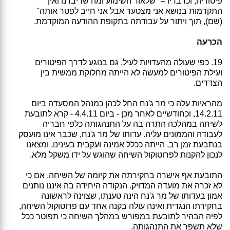
פיטוריה, וכדבריו – "שלאור השימוע ומה שדיברנו ואין
התקדמות בנושא אני מצטער אבל אני חייב לפטר אותה"
(שם), תוך ויתור על עבודתה בתקופת ההודעה המוקדמת.
הכרעה
19. כפי שעולה מהעדויות לעיל, גם בנוגע לדרך הפיטורים
ועילת הפיטורים למעשה לא הייתה מחלוקת ממשית בין
הצדדים.
מהראיות עלה כי מר ג'נח החל לכהן כמנהל המסעדה ביום
14.2.11, וכחודשיים לאחר מכן - ביום 4.4.11 - קרא לתובעת
לשיחה במהלכה התרה בה על התנהגותה כלפי חבריה
לעבודה והממונים עליה. עדותו של מר ג'נח, שכבר אינו מועסק
בנתבעת זמן רב, הייתה ככלל אמינה ועקבית בעינינו, ומצאנו
לנכון להקנות לפרוטוקול השיחה שהוגש על ידו משקל מלא.
התובעת אף אישרה בחקירתה את קיומה של השיחה, אם כי
לא זכרה את מועדה המדויק. הנקודה היחידה בה איננו נותנים
אמון בעדותו של מר ג'נח הינה טענתו, שצוינה לראשונה
בחקירתו הנגדית ואינה עולה בקנה אחד עם פרוטוקול השיחה,
לפיה הבהיר לתובעת במפורש במהלך השיחה כי תפוטר ככל
שלא תשפר את התנהגותה.