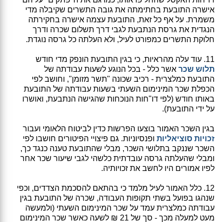
אישרה התובעת בחתימתה את גובה התשרים שקיבלה מדי
משמרת. על אף כל זאת, התובעת עצמה אישרה בחקירתה
הנגדית את גרסת הנתבעת לגבי דרך תשלום שכרה ודרך
חלוקת התשרים כמפורט לעיל, ולא העלתה כל גרסה נוגדת.
11. עוד עלה מהראיות, כי בגין התובעת הונפק מדי חודש
תלוש שכר
אשר כלל - בכל הנוגע לשעות עבודתה של
התובעת כמלצרית - רכיב שכונה "תשר מזומן", וחושב לפי
הכפלת שכר המינימום השעתי בשעות עבודתה של התובעת
באותו חודש (לפי דו"חות הנוכחות שהגישה הנתבעת, ואושרו
על ידי התובעת).
בגין השכר האמור בוצעו הפרשות כדין לביטוח הלאומי ועבור
זכויות סוציאליות
ופנסיוניות. גם פיצויי הפיטורים חושבו לפי
השכר שננקב בתלושי השכר, מבלי שהתובעת טענה כנגד כך,
ומבלי שהעלתה גרסה עובדתית כלשהי לגבי שיעור שכר אחר
לפיו אמורים היו לחשב את זכויותיה.
12. כלל האמור לעיל מלמד כי בהתאם להסכמת הצדדים, וכפי
שנהגו בפועל בשתי תקופות העבודה, שכרה של התובעת בגין
עבודתה כמלצרית עמד על שכר המינימום השעתי (ולמעשה
מעט למעלה מכך - סך של 21 ₪ לשעה כאשר שכר המינימום