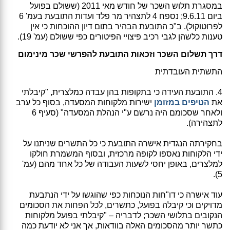
במסגרת תלוש השכר של חודש מאי 2011 (ששולם בפועל
ביום 9.6.11; נספח 4 לתצהיר מר פלד ועדות התובעת בעמ' 6
לפרוטוקול). ב"כ התובעת הבהיר בתום דיון ההוכחות כי אין
טענות כלשהן לגבי רכיב פיצויי הפיטורים כפי ששולם (עמ' 19).
דרך תשלום השכר וזכאות התובעת להפרשי שכר מינימום
התשתית העובדתית
4. התובעת העידה כי בתקופות בהן עבדה כמלצרית, "קיבלתי
את
הטיפים במזומן
ישירות מלקוחות המסעדה, בסוף כל ערב
ולאחר שסכומם היה נרשם ע"י הנהלת המסעדה" (סעיף 6
לתצהירה).
בחקירתה הנגדית אישרה התובעת כי כל התשרים שניתנו על
ידי הלקוחות נאספו לקופה מרכזית, ובסוף המשמרת חולקו
למלצרים, באופן יחסי לשעות העבודה של כל אחד מהם (עמ'
5).
עוד אישרה כי דו"חות הנוכחות כפי שהוגשו על ידי הנתבעת
מדויקים וכי קיבלה בפועל, כתשרים, לכל הפחות את הסכומים
הנקובים בתלושי השכר; לדבריה – "קיבלתי בפועל מלקוחות
כתשר יותר מהסכומים האלה בוודאות, אך אני לא יודעת כמה