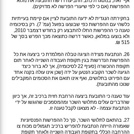
אף זאת, במסגרת כתב התביעה דרשה התובעת את מלוא
ההפרשות (אם כי לפי שיעורי הפרשה לא מדויקים).
בחקירתה הנגדית לא ידעה התובעת לציין אם קיימת בעייתיות
כלשהי עם ההפרשות כפי שבוצעו בפועל (עמ' 7). רק בסיכומיה
טענה כי ההפרשות החלו להתבצע רק בחודש דצמבר 2010,
ולא בוצעו במלואן, כאשר דרשה כתוצאה מכך הפרש בסך של
515 ₪.
26. הנתבעת מצידה הציגה טבלה המלמדת כי ביצעה את כל
ההפרשות הנדרשות בגין תקופת העבודה השנייה לאחר תום
תקופת ההכשרה (סעיף 22 לסיכומיה), אך לא ברור כיצד
הגיעה לשכר הקובע הנטען על ידה (שכן אינו עולה בקנה אחד
עם הפירוט בתלושים, ואף אינו תואם את הסכומים המקבילים
שנוכו מהתובעת).
עוד טענה כי התובעת ביצעה הרחבת חזית ברכיב זה, אך כיוון
שהדברים עולים מתלושי השכר ומהמסמכים שהוגשו על ידי
הנתבעת עצמה - לא מצאנו לקבל טענה זו.
27. בהתאם לתלושי השכר, סך כל ההפרשות הפנסיוניות
שאמורה הייתה הנתבעת להפריש ברכיב תגמולים מכוח צו
ההרחבה הכללי בתקופת העבודה השנייה ולאחר תקופת