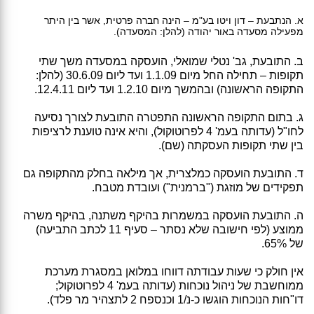
א. הנתבעת – דון ויטו בע"מ – הינה חברה פרטית, אשר בין היתר
מפעילה מסעדה באור יהודה (להלן: המסעדה).
ב. התובעת, גב' נטלי שמואלי, הועסקה במסעדה משך שתי
תקופות – תחילה החל מיום 1.1.09 ועד ליום 30.6.09 (להלן:
התקופה הראשונה) ובהמשך מיום 1.2.10 ועד ליום 12.4.11.
ג. בתום התקופה הראשונה התפטרה התובעת לצורך נסיעה
לחו"ל (עדותה בעמ' 4 לפרוטוקול), והיא אינה טוענת לרציפות
בין שתי תקופות העסקתה (שם).
ד. התובעת הועסקה כמלצרית, אך מילאה בחלק מהתקופה גם
תפקידים של מוזגת ("ברמנית") ועובדת מטבח.
ה. התובעת הועסקה במשמרות בהיקף משתנה, בהיקף משרה
ממוצע (לפי חישובה שלא נסתר – סעיף 11 לכתב התביעה)
של 65%.
אין חולק כי שעות עבודתה דווחו במלואן במסגרת מערכת
ממוחשבת של ניהול נוכחות (עדותה בעמ' 4 לפרוטוקול;
דו"חות הנוכחות הוגשו כ-נ/1 וכנספח 2 לתצהיר מר פלד).