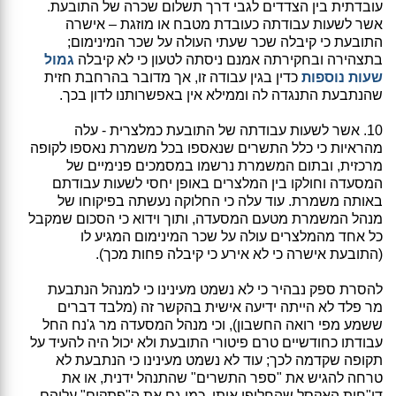
עובדתית בין הצדדים לגבי דרך תשלום שכרה של התובעת.
אשר לשעות עבודתה כעובדת מטבח או מוזגת – אישרה
התובעת כי קיבלה שכר שעתי העולה על שכר המינימום;
בתצהירה ובחקירתה אמנם ניסתה לטעון כי לא קיבלה
גמול
שעות נוספות
כדין בגין עבודה זו, אך מדובר בהרחבת חזית
שהנתבעת התנגדה לה וממילא אין באפשרותנו לדון בכך.
10. אשר לשעות עבודתה של התובעת כמלצרית - עלה
מהראיות כי כלל התשרים שנאספו בכל משמרת נאספו לקופה
מרכזית, ובתום המשמרת נרשמו במסמכים פנימיים של
המסעדה וחולקו בין המלצרים באופן יחסי לשעות עבודתם
באותה משמרת. עוד עלה כי החלוקה נעשתה בפיקוחו של
מנהל המשמרת מטעם המסעדה, ותוך וידוא כי הסכום שמקבל
כל אחד מהמלצרים עולה על שכר המינימום המגיע לו
(התובעת אישרה כי לא אירע כי קיבלה פחות מכך).
להסרת ספק נבהיר כי לא נשמט מעינינו כי למנהל הנתבעת
מר פלד לא הייתה ידיעה אישית בהקשר זה (מלבד דברים
ששמע מפי רואה החשבון), וכי מנהל המסעדה מר ג'נח החל
עבודתו כחודשיים טרם פיטורי התובעת ולא יכול היה להעיד על
תקופה שקדמה לכך; עוד לא נשמט מעינינו כי הנתבעת לא
טרחה להגיש את "ספר התשרים" שהתנהל ידנית, או את
דו"חות האקסל שהחליפו אותו, כמו גם את ה"פתקים" עליהם