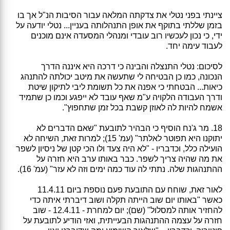
ציינתי בפני נטלי את צדקתה המלאה עבור הסיבות הנ"ל אך בו
בזמן שללתי בתוקף את אופן התנהלותה בעניין... נטלי יודעה על
ידי, כי נכון לעכשיו רוב עובדי ומנהלי המסעדה אינם מוכנים
לעבוד עימה יחד.
לסיכום: נטלי התנצלה והבינה כי דרכה היא איננה הדרך
הנכונה, כמו כן הבטיחה לי שתעשה את מיטב יכולתה להתנהג
כיאות... הבטחתי כי אפנה את כל תשומת ליבי לתיקון שיטת
ודרך העבודה הלקויה ע"מ שאף עובד לא ייפגע וכמו כן שתמיד
אשמח להיות לה לאוזן קשבת בכל זמן שתחפוץ".
18. מר ג'נח הוסיף כי הבהיר לתובעת "שאם הדברים לא
יתוקנו היא תפוטר לאלתר" (עמ' 15); למרות זאת, השיחה לא
הועילה כלל, וכדבריו - "לא היה צעד ולו הכי קטן של ניסיון לשפר
את מה שהיה צריך לשפר. כבר באותו ערב היא חזרה על
ההתנהגות שלה. נתתי לה עוד כמה ימים וזה לא עזר" (עמ' 16).
לאור זאת, שוחח עם התובעת פעם נוספת ביום 11.4.11
כאשר "באותו יום שוב הייתה תקלה ושוב דיברתי איתה כדי
להחזיר אותה למסלול" (שם); יום למחרת - 12.4.11 - שוב
חזרה על עצמה ההתנהגות הבעייתית, ואזי הודיע לתובעת על