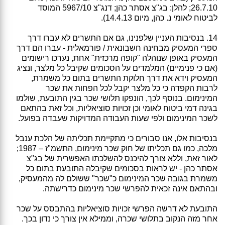
26.7.10; להלן: בג"צ אסתר כהן; דנג"צ 5967/10 המוסד
לביטוח לאומי נ. כהן, מיום 14.4.13).
14. בנסיבות העניין שלפנינו, גם אם התשרים לא עברו דרך
ספרי המעסיק מבחינה חשבונאית / פורמאלית - עברו הם דרך
המעסיק באופן שנוהלה "קופה מרכזית" אחת, נערכו רישומים
(אם כי פנימיים) המלמדים על הסכומים שקיבל כל מלצר, ונציג
המעסיק וידא את דרך חלוקת התשרים בתום כל משמרת,
לרבות הקפדה כי כל מלצר יקבל לכל הפחות את שכר
המינימום. בנוסף לכך, הונפקו תלושי שכר בגין התובעת, שולמו
בגינה דמי ביטוח לאומי וכן זכויות סוציאליות, וכל זאת בהתאם
לשכר המינימום ולפי שעות העבודה המדויקות שעבדה בפועל.
בנסיבות אלו, אנו סבורים כי מתקיימת תכליתה של הלכת ענבל
מלכה, כמו גם תכליתו של חוק שכר מינימום, התשמ"ז – 1987;
לאור זאת, וללא צורך להיכנס להשלכתו האפשרית של בג"צ
אסתר כהן - יש לראות בסכומים שקיבלה התובעת בתום כל
משמרת בגובה שכר המינימום כ"שכר" ששולם לה מהמעסיק,
ובהתאם אינה זכאית להפרשי שכר מינימום כדרישתה.
התובעת לא דרשה הפרשי זכויות סוציאליות בהתבסס על שכר
אחר מזה הנקוב בתלושי שכרה, וממילא אין צורך כי נדון בכך.