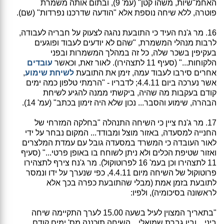
האחמ"שיות, משהו קטן" (עמ' 9), ובתום אותה משמרת
פוטרה, ללא שיחה נוספת אלא "הודעה שדרכנו נפרדות" (שם).
16. מר ג'נח העיד כי התובעת נהגה לצעוק על חבריה לעבודה,
לרבות מנהלי המשמרת, "שהם לא יודעים לעבוד ופוגעים
בעקיפין בשכר שלה, כל זה במהלך המשמרות ובפני
הלקוחות..." (סעיף 11 לתצהירו). לאור זאת, וכאשר
עובדים
אחרים סירבו לעבוד עמה, זימן את התובעת
לשיחת שימוע
,
אשר נערכה ביום 4.4.11; לדבריו - "הרמתי טלפון כמה ימים
קודם בעקבות מה שהיה, ביקשתי ממנה להגיע לשיחת
הבהרה, שימוע והסבר... נכון שלא היה זימון בכתב" (עמ' 14).
17. מר ג'נח ציין כי השיחה התנהלה "בחלקה המזרחי של
החנייה למסעדה, באזור מוצל ומבודד... המקום נבחר על ידי
לאור העובדה כי המשרד במסעדה גובל עם עמדת המלצרים
ואזור שטיפת הכלים ולא ניתן לשוחח בו באופן פרטי..." (סעיף
11 לתצהירו וכן בעמ' 16 לפרוטוקול). מר ג'נח צירף לתצהירו
פרוטוקול של השיחה מיום 4.4.11, כפי שנערך על ידו ונמסר
לתובעת בזמן אמת (מבלי שהתובעת כפרה בכך אלא
לראשונה בסיכומיה), ולפיו:
"בתאריך המצוין לעיל בשעה 15.00 לערך התקיימה שיחה
ביני... ובין גברת שמואלי... השיחה תוכננה מס' ימים קודם