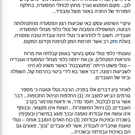
לכן... מקום המפגש נערך מחוץ לכותלי המסעדה, בחלקה
המזרחי של החניה באזור מוצל ומבודד...
עיקרי השימוע עסקו באי שביעות רצון המסעדה מהתנהלותה
הבוטה, המשפילה והמבזה של נטלי כלפי מנהלי המסעדה
ועובדיה. חשוב לי להדגיש כי נטלי הינה עובדת טובה ומסורה,
בעלת
ותק
רב אשר תורמת המון לטיפוח וקידום המקום.
טענותיי כלפי נטלי עסקו בעיקר באופן קבלתה את מרות
והוראות המנהלים, וכן את יחסה כלפי מנהלי המסעדה ועובדיה
– נטלי פשוט הייתה "מתעצבנת" כאשר משהו לא היה
לשביעות רצונה, דבר אשר בא לידי ביטוי בהרמת קול, השפלה
וביזוי של העובדים.
לאחר ציון דברים אלו בפניה, הגיבה נטלי וטענה כי מספר
גורמים הביאו למצב זה: (1) החלפות הניהול התכופות... דבר
אשר גרם לבלבול, חוסר סדר, אי ודאות ומרמור בקרב
העובדים; (2) ניהול המשמרות... הצוות אינו מקצועי, ובנוסף
אינו עושה את עבודתו נאמנה ובכך פוגע במישרין ובעקיפין
בשכרה ובאיכות עבודתה; (3) כוח האדם הסובב אותה – נטלי
טוענת שחבריה לעבודה, אשר לא עובדים "נכון", פוגעים גם
הם באיכות עבודתה ובשכרה...