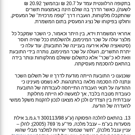
בתקופה הרלוונטית עמד על 20.7 ₪ ובהמשך 20.92 ₪
לשעה), כאשר הדרך בה שולם הינה באמצעות תשרים
שהתקבלו מלקוחות, הועברו דרך "קופה מרכזית" של המעסיק,
וחולקו בפיקוחו של נציג המעסיק בתום המשמרת.
אחראי המשמרת וידא, בין היתר וכאמור, כי השכר שמקבל כל
מלצר עולה על שכר המינימום, ולהשלמתו ככל שהיה חוסר
(סיטואציה שלא אירעה בעניינה של התובעת). עוד עלה כי
יתרת התשרים, העולה על שכר המינימום, נותרה בידי התובעת
וזאת לא כ"שכר" אלא כתשלום ששולם מהלקוחות ונותר בידה
בהתאם להסכמת מעסיקתה.
שוכנענו כי התובעת הייתה מודעת לדרך זו של תשלום השכר
ונתנה לה הסכמה מלאה בהתנהגות. לא נשמט מעינינו כי
ההודעה על תנאי העבודה התייחסה לעבודתה של התובעת
כעובדת מטבח בלבד, אך למעשה לא הייתה מחלוקת
עובדתית בין הצדדים ולכן לא מצאנו לנכון להקנות משקל ממשי
להעדרה של הודעה.
13. בהתאם להלכה הפסוקה (ע"ע 300113/98 ד.ג.מ.ב אילת
מסעדות בע"מ – ענבל מלכה, פד"ע מ' 769 (2005); להלן –
עניין ענבל מלכה), "תשר שנמסר ישירות למלצר מבלי שהוא