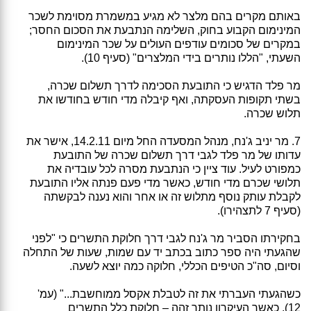
באותם מקרים בהם מלצר לא מגיע במשמרת מסוימת לשכר
המינימום הקבוע בחוק, השלימה הנתבעת את הסכום החסר;
במקרים של סכומים עודפים העולים על שכר המינימום
השעתי, "הללו נותרים בידי המלצרים" (סעיף 10).
מר פלד הדגיש כי התובעת הסכימה לדרך תשלום שכרה,
בשתי תקופות העסקתה, ואף קיבלה מדי חודש בחודשו את
תלוש שכרה.
7. מר יניב ג'נח, מנהל המסעדה החל מיום 14.2.11, אישר את
עדותו של מר פלד לגבי דרך תשלום שכרה של התובעת
כמפורט לעיל. עוד ציין כי הנתבעת מסרה לכל עובדיה את
תלושי שכרם מדי חודש, כאשר מדי פעם פנתה אליו התובעת
לקבלת עותק נוסף מתלוש זה או אחר והוא נענה לבקשתה
(סעיף 7 לתצהירו).
בחקירתו הסביר מר ג'נח לגבי דרך חלוקת התשרים כי "לפני
שהגעתי היה ספר כתוב בכתב יד עם שמות, שעות של התחלה
וסיום, סה"כ הטיפים הכללי, חלוקה כמה יוצא לשעה.
כשהגעתי העברתי את זה לטבלת אקסל ממוחשבת..." (עמ'
12), כאשר העיקרון נותר זהה – חלוקת כלל התשרים