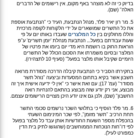
בדיוק כי זה לא מוצהר באף מקום, אין רישומים של הדברים
האלה" (שם).
5. מר רון יאיר פלד, מנהל הנתבעת, העיד כי "הנתבעת אוספת
את כל התשרים שמושארים על ידי הלקוחות לקופה מרכזית
והללו מחולקים בין
כל המלצרים
שעבדו באותו יום על פי
שעות עבודתם בפועל... הנתבעת מנהלת 'יומן תשרים' ע"פ
הוראות החוק בו רושמת היא מדי יום ביומו את פרטיו של
המלצר ובסיום משמרתו את הסכום הכולל של התשרים
היומיים שקיבל אותו מלצר בפועל" (סעיף 10 לתצהירו).
בחקירתו הסביר כי הנתבעת קיבלה הדרכה מסודרת מרואה
חשבון אשר בקיא בתחום המסעדות וביצעה "נוהל תשר
מסודר" (עמ' 17); עם זאת אישר כי "אין לי ידיעה אישית איך זה
מבוצע, אני רק יודע שזה מבוצע בהתאם להנחיות רואה
החשבון" (שם), ולכן גם אינו יודע היכן מצויים הרישומים עצמם.
6. מר פלד הוסיף כי בתלושי השכר נרשמים סכומי התשר
תחת הרכיב "תשר מזומן", לפי שכר המינימום השעתי
בהכפלת מספר השעות החודשיות אותן עבד כל מלצר בפועל
לפי דו"חות הנוכחות הממוחשבים (שהוגשו לתיק בית הדין
כמפורט לעיל).