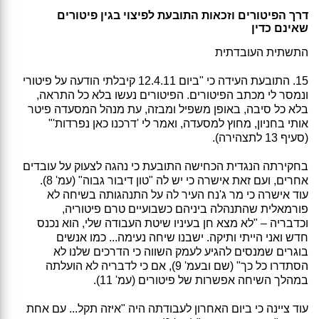
דרך הפיטורים וזכאות התובעת לפיצוי בגין פיטורים
שאינם כדין
התשתית העובדתית
15. התובעת העידה כי "ביום 12.4.11 קיבלתי הודעה על פיטורי
ונמסר לי מכתב הפיטורים. הפיטורים נעשו בלא כל התראה,
בלא כל סיבה, באופן משפיל ומבזה, עת מנהל המסעדה פיטר
אותי בחניון, מחוץ למסעדה, ואמר לי 'דרכנו כאן נפרדות'"
(סעיף 13 לתצהירה).
בחקירתה הנגדית הכחישה התובעת כי נהגה לצעוק על עובדים
אחרים, ועם זאת אישרה כי יש לה "טון דיבור גבוה" (עמ' 8).
עוד אישרה כי מר ג'נח העיר לה על התנהגותה בשיחה לא
פורמאלית שהתנהלה ביניהם כשבועיים טרם פיטוריה,
וכדבריה – "לא מצא חן בעיניו שיטת העבודה שלי, הוא נכנס
חדש ואני הייתי ותיקה. ישבנו שיחה נעימה... כמו אנשים
בוגרים שמנסים להגיע לעמק השווה כי הדרכים שלנו לא
הסתדרו כל כך" (שם ובעמ' 9), אם כי לדבריה לא הועלתה
במהלך השיחה אפשרות של פיטורים (עמ' 11).
עוד ציינה כי ביום האחרון לעבודתה היה "איזה תקל... עם אחת