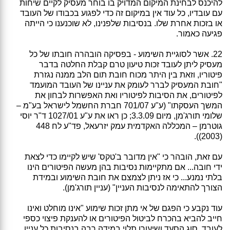
להיכנס לבחינת המיקום המדויק בו בוחר מעסיק לקיים שיחות
עם עובדיו, כל עוד אין במיקום זה כדי לפגוע בכבודו של העובד
או בזכות אחרת שלו. בנסיבות שלפנינו, לא שוכנענו כי הייתה
פגיעה כאמור.
22. אשר לסוגיית השימוע - בפסיקה הובהרה חובתו של כל
מעסיק ליתן לעובד זכות טיעון טרם קבלת החלטה בדבר
פיטוריו, וזאת בין היתר מכוח חובת תום הלב ממנה נגזרת
"חובת המעסיק לברר לעומק את עניינו של העובד המועמד
לפיטורים, את הסיבות לפיטוריו ואת האפשרות לבחון את
המשך העסקתו" (ע"ע 701/07 חברת החשמל לישראל בע"מ –
שלומי תורג'מן, מיום 3.3.09; כן ראו את ע"ע 1027/01 ד"ר יוסי
גוטרמן – המכללה האקדמית עמק יזרעאל, פד"ע לח 448
(2003)).
עם זאת, הובהר כי "אין מדובר ב'טקס' שיש לקיימו כדי לצאת
ידי חובה... אם מתקיימות נסיבות בהן מעשה הפיטורים הינו
בלתי נמנע... כי אז ניתן לצמצם את חובת השימוע ובמידת
הצורך להתאימה לנסיבות העניין" (עניין תורג'מן).
עוד נקבע כי הפגם של אי מתן זכות שימוע "אינו מוחלט ואינו
חייב להביא בהכרח לביטול הפיטורים או להענקת פיצוי כספי
לעובד. סוג הסעד ושיעורו תלוי במידה רבה בנסיבות כל עניין,