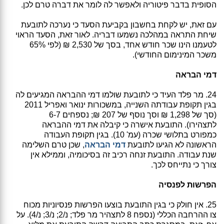
הסופית בדבר פיטוריה ולאפשר לה לומר את דברה טרם לכן.
עם זאת, יש לקחת בחשבון בקביעת הסעד כי נערכה לתובעת
שיחת התראה במהלכה נשמעו דבריה. לאור זאת, הסעד הראוי
לטעמנו הינו שכר חודש אחד, בסך של 2,530 ₪ (לפי 65%
משכר המינימום החודשי).
דמי הבראה
24. מר פלד העיד כי לתובעת שולמו דמי ההבראה המגיעים לה
בגין תקופת עבודתה השנייה, במשכורות ינואר ואפריל 2011
(סך של 1,298 ₪ וסך נוסף של 207 ₪; נספחים 6-7
לתצהירו). התובעת אישרה כי קיבלה את דמי ההבראה
כמפורט בתלושי שכרה (עמ' 10). בגין תקופת העבודה
הראשונה לא הגיעו לתובעת
דמי הבראה
, שכן טרם השלימה
שנת עבודה. התובעת זנחה רכיב זה בסיכומיה, וממילא אין
צורך כי נתייחס לכך.
הפרשות לפנסיה
25. אין חולק כי בגין התובעת בוצעו הפרשות פנסיוניות מכוח
צו ההרחבה הכללי (נספח 8 לתצהיר מר פלד; נ/2; נ/3; נ/4). על