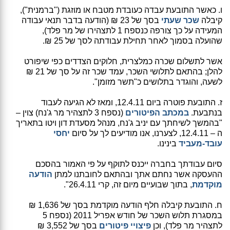
ו. כאשר התובעת עבדה כעובדת מטבח או מוזגת ("ברמנית"),
קיבלה
שכר שעתי
בסך של 23 ₪ (הודעה בדבר תנאי עבודה
המעידה על כך צורפה כנספח 1 לתצהירו של מר פלד),
שהועלה בסמוך לאחר תחילת עבודתה לסך של 25 ₪.
אשר לתשלום שכרה כמלצרית, חלוקים הצדדים כפי שיפורט
להלן; בהתאם לתלושי השכר, עמד שכר זה על סך של 21 ₪
לשעה, והוגדר בתלושים כ"תשר מזומן".
ז. התובעת פוטרה ביום 12.4.11, ומאז לא הגיעה לעבוד
בנתבעת.
במכתב הפיטורים
(נספח 3 לתצהיר מר ג'נח) צוין –
"בהמשך לשיחתך עם יניב ג'נח, מנהל מסעדת דון ויטו בתאריך
ה – 12.4.11, לצערנו, אנו מודיעים לך על סיום
יחסי
עובד-מעביד
בינינו.
סיום עבודתך בחברה ייכנס לתוקף על פי האמור בהסכם
ההעסקה אשר נחתם אתך ובהתאם לחובתנו למתן
הודעה
מוקדמת
, בתוך שבועיים מיום זה, קרי 26.4.11".
ח. התובעת קיבלה חלף הודעה מוקדמת בסך של 1,636 ₪
במסגרת תלוש השכר של חודש אפריל 2011 (נספח 5
לתצהיר מר פלד), וכן
פיצויי פיטורים
בסך של 3,552 ₪