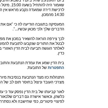
ביום 23/10/07 שחל ביום ו' בש
שאמור היה להתחיל בשעה 15:00. מיטל הודיעה כי מסיבות מיוחדות וחריגות של חתימה על
לרכישת דירה שמועדה נקבע מראש אין הי
14:30 מהמכון.
המעסיקה בתגובה הודיעה לה כי "אם את ל
הדברים שלך ולכי מכאן עכשיו...".
לכך צירפה הוראה להשאיר במכון את מפת
לבטל את התורים שנקבעו לתובעת להמשך א
לאלתר הוגשה תביעה לבית הדין האזורי ב
כדין.
בית הדין שמע את עמדת הנתבעת והתובעת ופסק כי האירוע ביו
התפטרות
של התובעת.
התנהלות כזו מצד הנתבעת בנסיבות מיוחד
מצרכי העובד וניצול בחוסר תום לב של ה
לאור קביעתו של בית הדין נפסק עוד כי ע
כלשהן, וכאשר אישרה גם דברים שלכאורה
לפיצויי פיטורים, כפי שחישבה ולא נסתרה