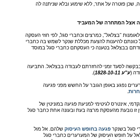
יה, שכן פוטרה על אתר, ללא שימוע ובלא שניתנה לה
שרה אצל המתחרה של המעביד
 לאומנות "בצלאל", כמרצים וכחברי סגל, לפי חוזי העסקה
 כוונתם להיענות להצעת מכללת שנקר לשמש בה כחברי
ודתם בבצלאל בטענה כי העסקתם כחברי סגל במוסד
 בבקשה לסעד זמני להחזרתם לעבודה בבצלאל. התביעה
דה (
ע"ע 1828-10-11
).
רים נפגע באופן הגובר על החשש מפני פגיעה
רות
.
דמי, אינטרס לגיטימי למניעת פגיעה במוניטין של
עין זו נובעת מהעסקת מרצה בעת ובעונה אחת כחבר סגל
י סגל בשנקר
פגעה בחופש העיסוק
שלהם. אל מול
ל על חופש העיסוק של המערערים כחברי סגל