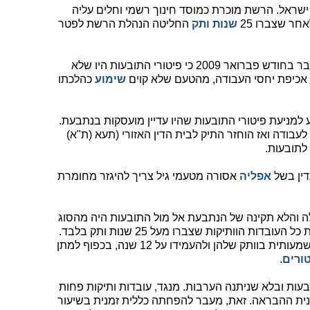
ת ישראל. הרשת מוכרת כמוסד חינוך רשמי וחלים עליה
חר שצברו 25
שנות ותק
החליטה הנהלת הרשת לפטר
בית הדין האזורי בתל אביב פסק חלקית כבר בחודש פברואר 2009 כי פיטורי התובעות היו שלא
ת אכיפת יחסי העבודה, מהטעם שלא קוים
שימוע
כהלכתו
 למניעת פיטורי התובעות שהיו עדיין מועסקות בנתבעת.
לעבודה ואז הוחזר התיק לבית הדין האזורי (תעא (ת"א)
כדין בשל
אפליה
אסורה מטעמי גיל צריך להיגזר מחומרת
והלא תקינה של הנתבעת אל מול התובעות היה מהסוג
החמור ביותר. הנתבעת החליטה לפטר את כל העובדות הוותיקות שצברו מעל 25 שנות ותק בלבד.
לחילופין, הציעה להן להסכים להפחתה משמעותית בוותק שלהן ולהעמידו על 12 שנה, בכפוף למתן
טורים
.
ת ובלא שניתנה הערבות. מנגד, עובדות ותיקות פחות
ית ההבראה. זאת, מעבר להפחתה כללית זמנית בשיעור