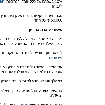
10% בשכרם של כלל עובדי הנתבעת.
הפ
לגביהן.
נוכח האמור ואף יותר מזה פסק בית הדין 
50,000 ₪ כל אחת.
פיטורי עובדת בהריון
עת הפעילה סניפים בבאר-שבע, קריית-גת 
לקראת סוף חודש יולי 2010 הפסיקה חברת אופטיק-מיקה את פעילותה ומריה קיבלה
פיטורים
.
את המלאי והציוד של חברת אופטיק - מי
אופטיקה בע"מ אשר נכנסה לפעילות באות
במהלך אוגוסט נודע לה על היותה בהריון
בהמשך יצאה ליום לימודים לצורך השלמת
יציאתה.
בתגובה הוציאה אישור
מחלה