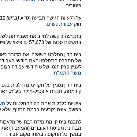
פיטורים.
על רקע זה הגישה תביעה (
ס"ע (ב"ש) 42920-02-11
חוק
עבודת נשים
.
בתביעה ביקשה לחייב את מעבידתה לשעבר
בתשלום סכום של 57,673 ₪ פיצוי על פיטורים שלא כדין.
בית הדין התלבט בשאלה, אם מדובר באו
של החברה התחלפו והאם חודשי העבודה
לעניין פרק הזמן של 6 חודשי עבודה רצופים המונעים פיטוריה של עובדת בהריון ללא
משר התמ"ת
.
בית הדין נסמך על תקדימים והלכות בנסיב
קודמתה, חברת אופטיק-מיקה בע"מ, ראו 
אישיות כלכלית אחת בה ההחלטות על
הע
בפועל, אינם נקבעים ברמת הסניף, אלא 
להבנת בית קיימת מידה רבה של מלאכותי
מבחינת תפיסת העובדים (והמעביד) את מ
במשך כל התקופה באותו מקום עבודה.