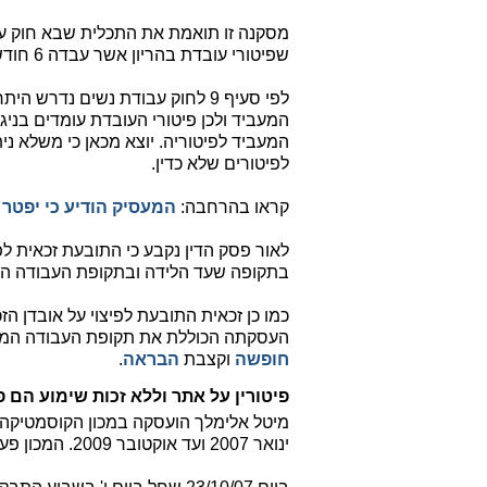
מסקנה זו תואמת את התכלית שבא חוק ע
שפיטורי עובדת בהריון אשר עבדה 6 חודשים ויותר באותו מקום עבודה חוסה תחת הגנת החוק.
לפי סעיף 9 לחוק עבודת נשים נדר
המעביד ולכן פיטורי העובדת עומדים בניגו
המעביד לפיטוריה. יוצא מכאן כי משלא נ
לפיטורים שלא כדין.
קראו בהרחבה:
המעסיק הודיע כי יפטר אותך 60 יום לאחר חופשת הלידה?
לאור פסק הדין נקבע כי התובעת זכאית לפ
בתקופה שעד הלידה ובתקופת העבודה המוגנת של 60 יום לאחר
כמו כן זכאית התובעת לפיצוי על אובדן ה
העסקתה הכוללת את תקופת העבודה המוגנת
חופשה
וקצבת
הבראה
.
פיטורין על אתר וללא זכות שימוע הם פ
מיטל אלימלך הועסקה במכון הקוסמטיקה 
ינואר 2007 ועד אוקטובר 2009. המכון פעל במשך 6 ימים בשבוע.