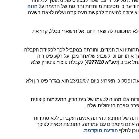
בוע התבקשה מיטל על ידי גב' שפר לבצע טיפול ממושך ללקוחה
חוזה
א יכולה להיענות לבקשת מעסיקתה ועליה לצאת בשעה
א מתכוונת להישאר היום, אל תישארי בכלל, קחי את
חותיו ואת המדים, והורתה במקביל לכך לפקידת הקבלה
ותו יום וכן לשבוע שלאחר מכן. על רקע פיטוריה
תל אביב (
תע"א 4277/10
) לקבלת פיצויי פיטורין שלא
ם 23/10/07 הוא בגדר פיטורין ולא
ות אלו מהווה לטעמו של בית הדין, התעלמות קיצונית
פררוגטיבה הניהולית שלה.
דותה של התובעת הייתה אמינה ועקבית, ללא סתירות
 אינם מיטיבים עם עמדתה. התובעת זכאית לפיכך
 וכן לחלף
הודעה מוקדמת
.