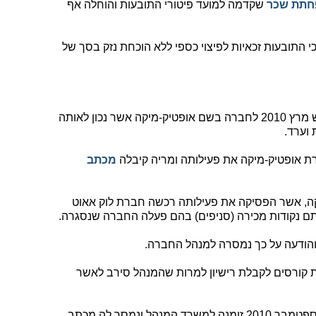
חתת שכר
שקדמה למועד פיטורי התובעות והוחלה אף
כי התובעות זכאיות לפיצוי כספי ללא הוכחת נזק בסך של
מריה צרמושניוק התקבלה לעבודה בחודש מרץ 2010 לחברה בשם אופטיק-מיקה אשר נכון לאותה
וערד.
מכתב
קה, אשר הפסיקה את פעילותה רכשה חברת לוק אאוט
ם נקודות מכירה (סניפים) בהם פעלה החברה שנסגרה.
 והודעה על כך נמסרה למנהל החברה.
 קורסים לקבלת רישיון למרות שהמנהל סירב לאשר
. ביום 19 לספטמבר 2010 זומנה למשרד המנהל ונמסר לה מכתב