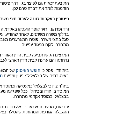
התובעת זכאית גם לפיצוי בגין דרך פיטור
הזדמנות לומר את דברה טרם לכן.
פיטורין בעקבות כוונה לעבוד חצי מ
ורד זפרן גני ורועי קופר הועסקו באקדמיה
בחלקי משרה משתנים. לאחר שהודיעו על
סגל בחצי משרה, פוטרו המערערים מעב
מתחרה, לוקה בניגוד עניינים.
המרצים הגישו תביעה לבית הדין האזורי
נדחתה והם ערערו לבית הדין הארצי לעבו
בית הדין פסק כי
חופש העיסוק
של המערע
באינטרסים של בצלאל למוניטין ומניעת
תח
ביה"ד ציין כי לבצלאל כמעסיקה וכמוסד אק
המוסד בייחודו ובבידולו, ככל שפגיעה מ
בבצלאל ובמוסד אקדמי מתחרה.
עם זאת, מניעת המערערים מלעבוד כחבר
ההגבלה הגורפת והמהותית שהטילה בצלא