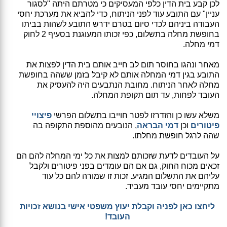
לכן קבע בית הדין כלפי המעסיקים כי מטרתם היתה "לסגור
עניין" עם התובע עוד לפני הניתוח, כדי להביא את מערכת יחסי
העבודה ביניהם לכדי סיום בטרם ידרש התובע לשהות בביתו
בחופשת מחלה בתשלום, כפי זכותו המעוגנת בסעיף 2 לחוק
דמי מחלה.
מאחר ונהגו בחוסר תום לב חייב אותם בית הדין לפצות את
התובע בגין דמי המחלה אותם לא קיבל בזמן ששהה בחופשת
מחלה לאחר הניתוח. מחובת הנתבעים היה להעסיק את
העובד לפחות, עד תום תקופת המחלה.
משלא עשו כן והזדרזו לפטר חוייבו בתשלום הפרשי
פיצויי
פיטורים
וכן
דמי הבראה
, הנובעים מהוספת התקופה בה
שהה לרגל חופשת מחלתו.
על העובדים לדעת שזכותם למצות את כל ימי המחלה להם הם
זכאים מכוח החוק, גם אם הם עומדים בפני פיטורים ולקבל
עליהם את התשלום המגיע. זכות זו שמורה להם כל עוד
מתקיימים יחסי עובד מעביד.
ליחצו כאן לפניה וקבלת יעוץ משפטי אישי בנושא זכויות
העובד!