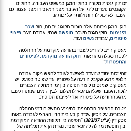
זכות קוגנטית מקורה בחוקי המגן במשפט העבודה. החוקים
הקוגנטים נועדים להגן על העובד מפני המעביד ומפני עצמו. גם
העובד לא יכול לדחות ולוותר על זכות זו.
חוקי המגן מכוחם עולה הזכות הקוגנטית הם, חוק
שכר
מינימום
, חוקי הגנת השכר,
חופשה
שנתי, עבודת נוער,
פיצויי
פיטורים
, עבודת
נשים
ועוד.
מעסיק חייב להודיע לעובד בהודעה מוקדמת על ההחלטה
לפטרו כעולה מהוראות "
חוק הודעה מוקדמת לפיטורים
והתפטרות
".
זוהי זכות יסוד שנועדה לאפשר לעובד לחפש מקום עבודה
חלופי מרגע שקיבל הודעה על פיטוריו ועד שפוטר בפועל. יש
מעסיקים שמנסים ליצור חפיפה בין ימי המחלה הצבורים
לזכות העובד שעליהם זכאי לתשלום, לבין הימים שנותרו לעובד
מרגע ההודעה על פיטוריו ועד לעזיבתו הסופית.
מטרת החפיפה התחמנית, להימנע מתשלום דמי המחלה
הצבורים. על ניסיון שכזה קובע בית הדין הארצי לעבודה באותו
פסק דין (
ע"ע 383/07
) "חפיפה בין תקופת ההודעה המוקדמת
ובין חופשת מחלה לה זכאי עובד, נוגדת הן את תכליתה של