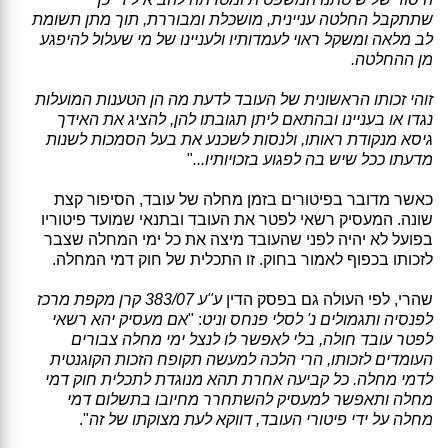
שתתקבל החלטה עניינית, מושכלת ומבוררת, תוך מתן תשומת
לב מלאה ומשקל ראוי לעמדותיו ולעניינו של מי שעלול להיפגע
מן ההחלטה.
זוהי זכותו הראשונית של העובד לדעת מה הן הטענות המועלות
נגדו או בעניינו ובהתאם ליתן תגובתו להן, להציג את האידך
גיסא מנקודת ראותו, ולנסות לשכנע את בעל הסמכות לשנות
מדעתו ככל שיש בה לפגוע בזכויותיו...
"
כאשר מדובר בפיטורים בזמן מחלה של עובד, הסיפור קצת
שונה. המעסיק רשאי לפטר את העובד ובתנאי שמועד פיטוריו
בפועל לא יהיה לפני שהעובד מיצה את כל ימי המחלה שצבר
לזכותו בכפוף לאמור בחוק. זו התכלית של חוק דמי המחלה.
שהרי, לפי העולה גם בפסק הדין
ע"ע 383/07 קרן מקפת מרכז
לפנסיה ותגמולים נ' לסלי פנחס וניט
: "
אם מעסיק יהא רשאי
לפטר עובד חולה, בלי לאפשר לו לנצל ימי מחלה צבורים
העומדים לזכותו, הרי הלכה למעשה תקופח הזכות הקוגנטית
לדמי מחלה. כל קביעה אחרת תהא מנוגדת לתכלית חוק דמי
מחלה ותאפשר למעסיק להשתחרר מחיובו בתשלום דמי
מחלה על ידי פיטורי העובד, דווקא לעת מצוקתו של זה
".