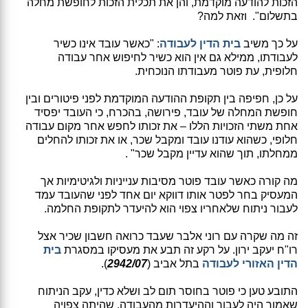
הזכות להודעה מוקדמת, והן את תכלית הזכות לחופשת מחלה
בתשלום". וזאת למה?
על כך משיב
בית הדין לעבודה
: "כאשר עובד אינו כשיר
לעבודתו, ממילא גם אין הוא כשיר לחיפוש אחר עבודה
חלופית, עת פוטר מעבודתו הנוכחית.
על כן, חפיפה בין תקופת ההודעה המוקדמת לפני פיטורים ובין
חופשת המחלה של עובד, פירושה, בהכרח, כי העובד יפסיד
אחת משתי הזכויות הללו – את זכותו לחפש אחר מקום עבודה
חלופי, כשהוא עודנו עובד ומקבל שכר, או את זכותו להחלים
ממחלתו, תוך שהוא עדיין מקבל שכר" .
מה קורה כאשר עובד פוטר מסיבות ענייניות ולגיטימיות אך
המעסיק בחר לפטר אותו דווקא יום אחד לפני שהעובד עמד
לעבור ניתוח שלאחריו צפוי הוא להיעדר לתקופת החלמה.
זה מה שקרה עם רוני אלבר שעבד כרואה חשבון שכיר אצל
רו"ח יעקב ירון. על רקע זה תבע את מעסיקו במסגרת
בית
הדין האזורי לעבודה
בתל אביב (
2942/07
).
התובע טען כי פוטר בחוסר תום לב ושלא כדין, עקב הניתוח
שאמור היה לעבור וההיעדרות מהעבודה, שהיתה צפויה