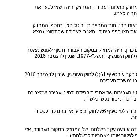
זיק במקום העבודה. המחזיק יהיה רשאי לטעון את
חר הוצאתו.
ראות הבטיחות המחייבות, יבוטל הצו. בנוסף, המחזיק
 הצו בפני בית דין האזורי לעבודה שבתחומו נמצא
ם כדין, יהיה המחזיק במקום העבודה חשוף לעונש מאסר
שנתיים ו/או הקנס הקבוע בסעיף 61(א)(3) לחוק העונשין, התשל"ז-1977, שנכון לדצמבר 2016
בנוסף, המחזיק יהיה חשוף לתשלום הקנס הקבוע בסעיף 61(ג) לחוק העונשין, שנכון לדצמבר 2016
וג העבירות של אחריות קפידה, דהיינו עבירה שמצריכה
בהוכחת יסוד נפשי כלשהו.
סעיף 8(ג) לחוק קובע כי מתן צו הפסקת עבודה לפי סעיף 6א לחוק וביצועו אין בהם כדי לפטור
ר.
ודה אירעה עקב רשלנותו של המחזיק במקום העבודה, אזי
 לפטור אותו מאחריות לרשלנות זו.