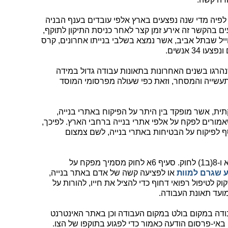
פיה מדי שנה נפצעים בארץ אלפי עובדים בענף הבניה
ים בהקשר זה אירע זמן קצר לאחר כניסת התיקון לתוקף,
 4 קומות ברמת החייל שבתל אביב, אשר נמצא בשלבי בנייתו אחרונים, קרס
הרגו בשנים האחרונות בתאונות עבודה גדול במידה
עשייה והמסחר, וזאת כפי שעולה מפרסומי המוסד
ית, אשר מופקד בין היתר על הפיקוח באתרי בנייה,
רים לפקח על אלפי אתרי בנייה ברחבי הארץ. לפיכך,
סף לפיקוח על הבטיחות באתרי בנייה, לשם צמצום
התיקון כולל בעיקרו את הוספת סעיפים 6א ו-8(ב1) לחוק. סעיף 6א לחוק מסמיך מפקח על
ע שגרם למוות
או לפציעה קשה של אדם באתר בנייה,
ק לטיפול רפואי דחוף כדי להציל את חייו, להורות על
מועד תאונת העבודה.
דה במקום בולט במקום העבודה וכן באתר האינטרנט
ן באי-פרסום הודעה כאמור כדי לפגוע בתוקפו של הצו.