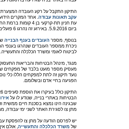
התיקון התקבל על רקע העובדה המצערת ל
עקב תאונות עבודה
. אחד המקרים הידוע
עת חניון תת-קרקעי בן
ביום 5.9.2016. באירוע זה נהרגו 6 פועלים ונפצעו 34 אנשים.
בנוסף, מספר
העובדים בענף הבנייה
שנ
ניכרת ממספר העובדים שנהרגו בענפי הת
לביטוח לאומי ומשרד הכלכלה והתעשייה.
מנגד, מינהל הבטיחות והבריאות התעסוקת
מעסיק מספר מועט בלבד של מפקחים שאמו
נועד תיקון זה לתת למפקחים הללו כלי נו
הפגיעה בחיי אדם ובשלומם.
הבטיחות באתרי בנייה, שנודע לו על
אירו
שבגינה הינו נמצא בסכנת חיים ממשית וזקו
מתן צו לסגירת האתר לשני ימי עבודה, מ
יש לפרסם הודעה על מתן צו להפסקת עבו
של
משרד הכלכלה והתעשייה
, אולם אי