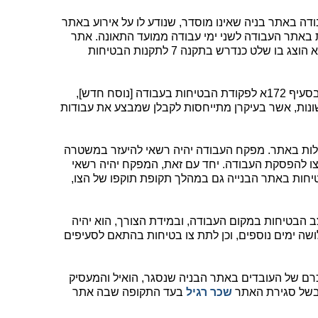
דה באתר בניה שאינו מוסדר, שנודע לו על אירוע באתר
 באתר העבודה לשני ימי עבודה ממועד התאונה. אתר
בניה שאינו מוסדר מוגדר כאתר בנייה שלא הוצג בו שלט כנדרש בתקנה 7 לתקנות הבטיחות
מחזיק במקום עבודה מוגדר לפי הגדרתו בסעיף 172א לפקודת הבטיחות בעבודה [נוסח חדש],
הגדרות שונות, אשר בעיקרן מתייחסות לקבלן שמבצע את עבודות
ות באתר. מפקח העבודה יהיה רשאי להיעזר במשטרה
צו להפסקת העבודה. יחד עם זאת, המפקח יהיה רשאי
בטיחות באתר הבנייה גם במהלך תקופת תוקפו של הצו,
הבטיחות במקום העבודה, ובמידת הצורך, הוא יהיה
שה ימים נוספים, וכן לתת צו בטיחות בהתאם לסעיפים
כרם של העובדים באתר הבניה שנסגר, הואיל והמעסיק
 בשל סגירת האתר
שכר רגיל
בעד התקופה שבה אתר