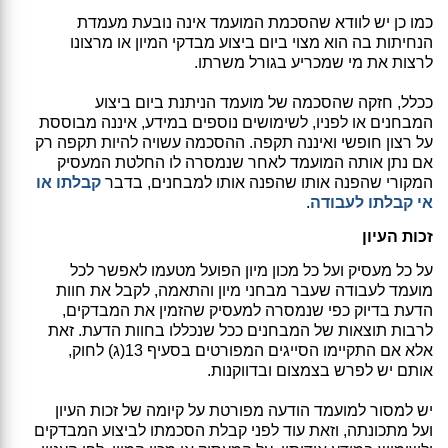
כמו כן יש לוודא שהסכמת המועמד אינה נובעת מעמדת
הנחיתות בה הוא מצוי ביום ביצוע מבדקי המיון או מרצונו
לרצות את מי שמכריע בגורל משרתו.
ככלל, חזקה שהסכמה של מועמד הניתנת ביום ביצוע
המבחנים או לפניו, לשימושים נוספים במידע, איננה מבוססת
על רצון חופשי ואיננה תקפה. ההסכמה עשויה להיות תקפה רק
אם נתן אותה המועמד לאחר שנמסרה לו החלטת המעסיק
המקורי שהפנה אותו שהפנה אותו למבחנים, בדבר
קבלתו או
אי קבלתו לעבודה
.
זכות העיון
על כל מעסיק ועל כל מכון מיון הפועל מטעמו לאפשר לכל
מועמד לעבודה שעבר מבחני מיון והתאמה, לקבל את חוות
הדעת בדיוק כפי שנמסרה למעסיק שהזמין את המבדקים,
לרבות תוצאות של המבחנים ככל שנכללו בחוות הדעת. זאת
אלא אם התקיימו הסייגים המפורטים בסעיף 13(ג) לחוק,
אותם יש לפרש בצמצום ובדווקנות.
יש למסור למועמד הודעה מפורטת על קיומה של זכות העיון
ועל מתכונתה, וזאת עוד לפני קבלת הסכמתו לביצוע המבדקים