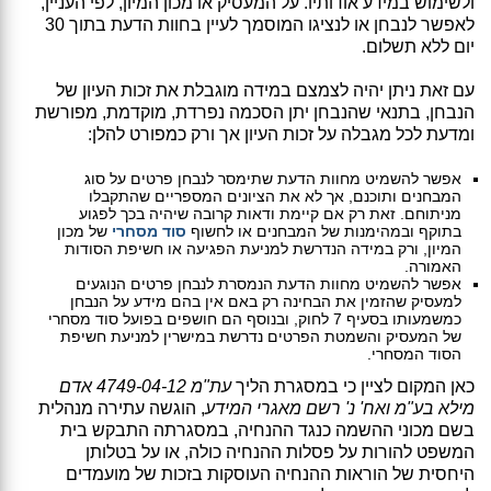
ולשימוש במידע אודותיו. על המעסיק או מכון המיון, לפי העניין,
לאפשר לנבחן או לנציגו המוסמך לעיין בחוות הדעת בתוך 30
יום ללא תשלום.
עם זאת ניתן יהיה לצמצם במידה מוגבלת את זכות העיון של
הנבחן, בתנאי שהנבחן יתן הסכמה נפרדת, מוקדמת, מפורשת
ומדעת לכל מגבלה על זכות העיון אך ורק כמפורט להלן:
אפשר להשמיט מחוות הדעת שתימסר לנבחן פרטים על סוג
המבחנים ותוכנם, אך לא את הציונים המספריים שהתקבלו
מניתוחם. זאת רק אם קיימת ודאות קרובה שיהיה בכך לפגוע
בתוקף ובמהימנות של המבחנים או לחשוף
סוד מסחרי
של מכון
המיון, ורק במידה הנדרשת למניעת הפגיעה או חשיפת הסודות
האמורה.
אפשר להשמיט מחוות הדעת הנמסרת לנבחן פרטים הנוגעים
למעסיק שהזמין את הבחינה רק באם אין בהם מידע על הנבחן
כמשמעותו בסעיף 7 לחוק, ובנוסף הם חושפים בפועל סוד מסחרי
של המעסיק והשמטת הפרטים נדרשת במישרין למניעת חשיפת
הסוד המסחרי.
כאן המקום לציין כי במסגרת הליך
עת"מ 4749-04-12 אדם
מילא בע"מ ואח' נ' רשם מאגרי המידע
, הוגשה עתירה מנהלית
בשם מכוני ההשמה כנגד ההנחיה, במסגרתה התבקש בית
המשפט להורות על פסלות ההנחיה כולה, או על בטלותן
היחסית של הוראות ההנחיה העוסקות בזכות של מועמדים