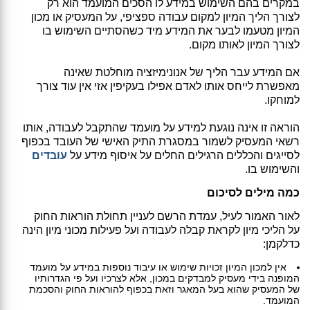
במקרים בהם השימוש במידע לו הסכים המועמד הוא רק
לצורך הליך המיון למקום עבודה ספציפי, על המעסיק או מכון
המיון מטעמו לבער את המידע מיד כשהסתיים השימוש בו
לצורך המיון לאותו מקום.
אם המידע עבר הליך של אנונימיזציה מוחלטת שאינה
מאפשרת לייחס אותו לאדם אפילו בעקיפין אזי אין עוד צורך
למוחקו.
הוראה זו אינה נוגעת למידע על מועמד שהתקבל לעבודה, אותו
רשאי המעסיק לשמור במסגרת התיק האישי של העובד בכפוף
לסייגים והכללים הרגילים החלים על איסוף מידע על
עובדים
והשימוש בו.
כמה מילים לסיכום
לאור האמור לעיל, עמדת הרשם לעניין תחולת הוראות החוק
על הליכי מיון לקראת קבלה לעבודה ועל פעילות מכוני מיון הינה
כדלקמן:
אין למכון המיון זכויות שימוש או עיבוד נוספות במידע על מועמד
המופנה בידי מעסיק למבדקים במכון, אלא לצרכיו ועל פי הגדרותיו
של המעסיק שהוא בעל המאגר וזאת בכפוף להוראות החוק והסכמת
המועמד.