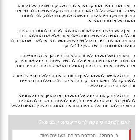
אם מכון המיון מחזיק במידע עבור מעסיקים שונים, עליו לוודא
שאפשרות הגישה לכל מאגר תהיה נתונה רק למעסיק הרלבנטי. אם
המכון מחזיק במידע עבור חמישה מעסיקים ומעלה, עליו למנות
ממונה על אבטחת המידע.
אין להשתמש במידע אודות המועמד לעבודה למטרות נוספות,
ובכלל זה מסירה למעסיק פוטנציאלי אחר, אלא אם המועמד נתן
הסכמה מודעת ונפרדת לכל שימוש ושימוש במידע, לאחר שנמסרה לו
הודעה מפורטת כנדרש בסעיף 11 לחוק.
הסכמתו של מועמד לעבודה היא הכרחית אך אינה מספיקה:
מבחינת דיני הפרטיות היא יכולה להכשיר שימוש במידע אודותיו רק
אם השימוש עומד גם במבחן התכלית הראויה ובמבחני המידתיות.
חובה לאפשר למועמד לעיין בחוות הדעת המילולית כפי שנמסרה
למעסיק כולל תוצאות מבדקי ההתאמה ככל שנכללו בה, בסייגים
ובתנאים המפורטים לעיל.
חובה למחוק את המידע על המועמד, או להפוך אותו לאנונימי
לחלוטין, מיד כשהמידע אינו נחוץ עוד למימוש המטרה לה הסכים
המועמד ולמטרות הלגיטימיות הנובעות ממנה במישרין כמפורט לעיל.
האם הכתבה סיפקה לך מידע מעניין בנושא?
כן בהחלט. הכתבה ברורה ומעניינת מאד.