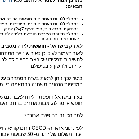
כמו כן אסור לפטר את האב ללא
היתר 
הבאים:
במהלך 60 יום לאחר תום חופשת הלידה שלו שלפי סעיף 6(ח)(1) לחוק.
במהלך 60 יום לאחר תום ימי היעדרו
בהחזקתו הבלעדית, לפי סעיף 7(ג2) לחוק.
לאחר סיום תקופה זו.
לא רק בישראל - חופשות לידה מסביב 
לאור האמור לעיל וכן לאור שינויים המתחו
לחשיבות תפקידו של האב בחיי הילד. לכן י
ילדיהם ולהשקיע בטיפולם.
ביטוי לכך ניתן לראות בשיח המתרחב על 
המדיניות הנהוגה משתנה בהתאמה בין מד
חופש או מחלה, אבות אחרים ברחבי העול
למה הכוונה בחופשה ארוכה?
לפי נתוני ארגון ה- D
ועוד, תשלום של יותר מ- 50 שבועות עבודה במהלך החופשה.