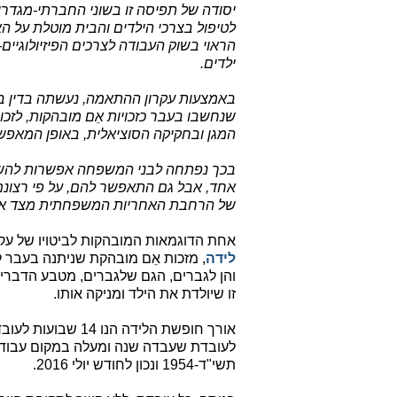
יסודה של תפיסה זו בשוני החברתי-מגדרי
לטיפול בצרכי הילדים והבית מוטלת על 
הראוי בשוק העבודה לצרכים הפיזיולוגיים-בי
ילדים.
באמצעות עקרון ההתאמה, נעשתה בדין ביש
שנחשבו בעבר כזכויות אֵם מובהקות, לזכו
המגן ובחקיקה הסוציאלית, באופן המאפש
בכך נפתחה לבני המשפחה אפשרות להש
אחד, אבל גם התאפשר להם, על פי רצונם
של הרחבת האחריות המשפחתית מצד א
אחת הדוגמאות המובהקות לביטויו של ע
לידה
, מזכות אֵם מובהקת שניתנה בעבר ל
והן לגברים, הגם שלגברים, מטבע הדברים,
זו שיולדת את הילד ומניקה אותו.
לעובדת שעבדה שנה ומעלה במקום עבודתה, 
תשי"ד-1954 ונכון לחודש יולי 2016.