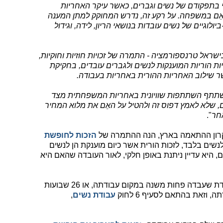
 בתפקודם של נשים וגברים, כאשר עיקר האחריות
האֵם במשפחה. על רקע זה, נדרש המחוקק למתן המענה
ולוגיים של נשים עובדות בנושאי הריון, לידה, וגידול
ראל טרנספורמציה - התמרה של זכויות חוזיות וחוקיות,
יות הוריות המוענקות לנשים ולגברים עובדים, בחקיקת
ר שילוב האחריות ההורית באחריות בעבודה.
תתף השתתפות שוויונית באחריות המשפחתית מצד
, שלא לאמץ דפוס זה ולהטיל על האֵם את מלוא המחיר
חר
".
קרון ההתאמה בארץ, הנה ההתמרה של
הזכות לחופשת
נשים בלבד, לזכות הורית אשר כיום מוענקת הן לנשים
 היא עדיין ניתנת באופן חלקי, לאור העובדה שהאם היא
אורך חופשת הלידה הנו 14 שבועות לעובדת שעבדה פחות משנה במקום עבודתה, או 26 שבועות
וזאת בהתאם לסעיף 6 לחוק
עבודת נשים
,