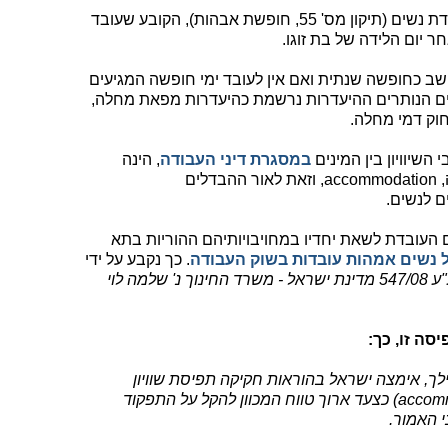
מליאת הכנסת אישרה את הצעת חוק עבודת נשים (תיקון מס' 55, חופשת אבהות), הקובע שעובד
 כחופשה שנתית ואם אין לעובד ימי חופשה המגיעים
מים הנותרים ההיעדרות נרשמת כהיעדרות מפאת מחלה,
חוק דמי מחלה.
שיוויון בין המינים
במסגרת דיני העבודה
, הינה
תפיסה אשר מבוססת על עקרון ההתאמה, accommodation, וזאת לאור ההבדלים
ם לנשים.
העובדת לשאת יחדיו במחויבויותיהם ההוריות בתא
 נשים אמהות עובדות בשוק העבודה
. כך נקבע על ידי
ע"ע 547/08 מדינת ישראל - משרד החינוך נ' שלמה לוי
סה זו, כך:
קודמת ואילך, אימצה ישראל בהוראות חקיקה תפיסת שוויון
המבוססת על עקרון ההתאמה (accommodation) כצעד ארוך טווח המכוון להקל על התפקוד
 האמור.