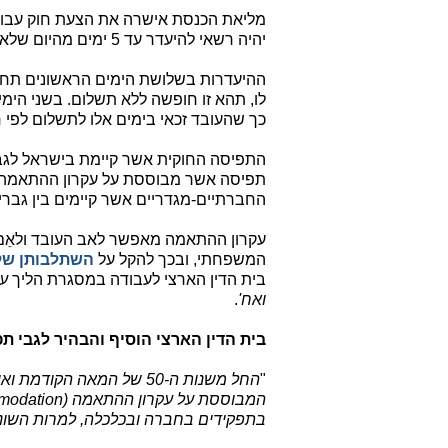
יהיה רשאי להיעדר עד 5 ימים מהיום שלאחר יום הלידה של בת זוגו.
ההיעדרות בשלושת הימים הראשונים תחשב
לו, תהא זו חופשה ללא תשלום. בשני הי
כך שהעובד זכאי בימים אלו לתשלום לפי 
התפיסה החוקית אשר קיימת בישראל לגבי ה
החברתיים-מגדריים אשר קיימים בין גברי
עקרון ההתאמה מאפשר לאב העובד ולאֵם 
המשפחתי, ובכך להקל על
השתלבותן של
בית הדין הארצי לעבודה במסגרת הליך
ואח'
.
בית הדין הארצי הוסיף והבהיר לגבי תפי
"
החל משנות ה-50 של המאה ה
בתפקידים בחברה ובכלכלה, למרות השוני