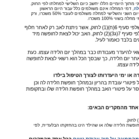
ני מתוך היומיים הללו יחשב כיום השלישי למחלתו לפי החוק.
לה
, דמי המחלה אינם משולמים כלל עבור היום הראשון
למחלה, אלא רק מהיום השני ואילך, כאשר ביום השני והשלישי למחלה משולמים לעובד 50% משכרו, ורק
ווי 100% משכרו.
כלומר, בשונה מחופשת הלידה של האב שלפי סעיף 6(ח)(1) לחוק, אשר ניתנת לאב רק לאחר חלוף
6 שבועות מחופשת הלידה של האם, אזי לפי סעיף 7(ג3)(2) לחוק, האב יכול לצאת לחופשה מיד
 רשאי להיעדר מעבודתו כבר במהלך יום הלידה עצמו. כעת
פשה נוספים לאחר יום הלידה, כך שבסך הכל הוא רשאי לצאת לחופשה
 או ימי היעדרותו לצורך הטיפול בילדו
אוסר על פיטורי עובדת בהריון ובמהלך חופשת הלידה לה וכן
סר על פיטורי האב במהלך חופשת הלידה שלו ובתקופות
 אחד מהמקרים הבאים:
חופשת הלידה שלה או שהילד הינו בהחזקתו הבלעדית, לפי