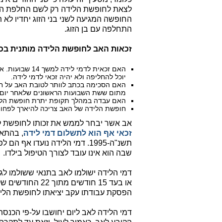
לצאת לחופשת הלידה רק לשם החלפת הא
החופשה המגיעה לשני בני הזוג יחדיו לא
התחלפה עם בן הזוג.
זכאות האב לחופשת הלידה מותנית בכ
יוכל להחליפה ולא יהיה זכאי לדמי לידה.
האם הסכימה בכתב לוותר לטובת האב על חל
מתום ששת השבועות הראשונים שלאחר יום 
האם עבדה במהלך תקופת יתרת חופשת הלי
חופשת הלידה של האב צריכה להיארך לפחות 21 ימים רצופים, כלומר, במשך 3 שבועות רצופ
אב אשר יבחר לממש את זכותו לחופשת לידה בהתאם לסעיף 
זכאי אף הוא לתשלום דמי לידה
, בהתאם
תשנ"ה-1995. דמי הלידה נועדו 
שבה הוא אינו עובד לצורך הטיפול בילדו.
או בעד 15 חודשים
הפסקת עבודתו עקב יציאתו לחופשת הלידה, וזאת לא לפ