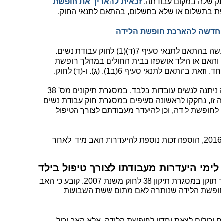
תק שלה במקום עבודתה,
זכאית להאריך את חופשת
ת בתשלום או שלא בתשלום, בהתאם לתנאי החוק.
החדשה להארכת חופשת הלידה
, תיעשה בהתאם לתנאי סעיף 7(ד)(1) לחוק עבודת נשים.
אם או הילד אושפזו בבית החולים במהלך חופשת
ם לתנאי סעיף 6(ב1), (ג), ו-(ד) לחוק.
עד לשנת 2007 זכות החופשה לאחר לידה ניתנה לנשים עובדות בלבד. במסגרת תיקונים מס' 38
נה זו, נחקקו לראשונה סעיפים במסגרת חוק עבודת נשים
לחופשת לידה, וכן להיעדר מעבודתם לצורך הטיפול
במסגרת תיקון 55 לחוק, אשר נערך ביוני 2016, הוספה זכות נוספת להיעדרות האב מידי לאחר
לימי היעדרות מעבודתו לצורך טיפול בילד
סעיף 6(ח)(1) לחוק עבודת נשים, אשר תוקן במסגרת תיקון 38 לחוק משנת 2007, קובע כי האב
חופשת הלידה שנותרה לאם מתום ששת השבועות
ם יכולים לצאת יחדיו לחופשת הלידה, אלא האב יכול