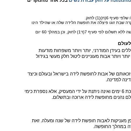
מהממונה על חוק עבודת נשים
בכל אחד מהמקרים
תו במקרה שבת זוגו פיצלה את חופשת הלידה שלה או שהילד הינו
במהלך תקופת הארכת חופשת הלידה לחופשה ללא תשלום לפי סעיף 7(ד1) לחוק, וכן במהלך 60 יום
לעולם
ללים בעידן המודרני, יותר ויותר משפחות מודעות
ותר ויותר אבות מעוניינים ליטול חלק מעשי בגידול
זכאותם של אבות לחופשת לידה בישראל ובעולם וכיצד
ינה למדינה.
בעוד בישראל חופשת הלידה לאבות נמשכת 6 ימים ואינה ניתנת על ידי המעסיק, אלא נספרת כימי
ם נהנים מחופשת לידה ארוכה ובתשלום.
OEC דרום קוריאה ויפן מעניקות לאבות חופשת לידה של שנה ומעלה. זאת