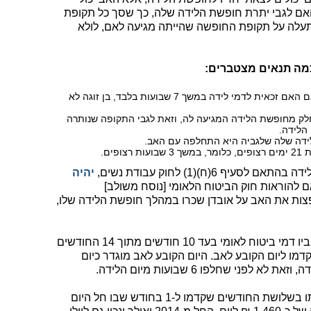
ם לגבי יתרת חופשת הלידה שלה, כך שסך כל תקופת
 תעלה על תקופת החופשה שהייתה מגיעה לאם, לולא
מה תנאים מצטברים:
האם זכאית לדמי לידה למשך 14 שבועות. אם האם זכאית לדמי לידה במשך 7 שבועות בלבד, בן זוגה לא
ק מחופשת הלידה המגיעה לה, וזאת לגבי התקופה שנותרה
הלידה.
דה שלה שלגביה היא התחלפה עם האב.
ים.
6(ח)(1) לחוק עבודת נשים,
יהיה
 להוראות חוק הביטוח הלאומי [נוסח משולב]
אף הם לפצות את האב על אובדן שכרו במהלך חופשת הלידה שלו,
דמי הלידה ישולמו לאב בתנאי ששולמו לגביו דמי ביטוח לאומי בעד 10 חודשים מתוך 14 החודשים
 מתוך 22 החודשים שקדמו ליום הקובע לאב. היום הקובע לאב מוגדר כיום
ני שחלפו 6 שבועות מיום הלידה.
דמי הלידה לאב ליום יחושבו על-פי הכנסתו בשלושת החודשים שקדמו ל-1 בחודש שבו חל היום