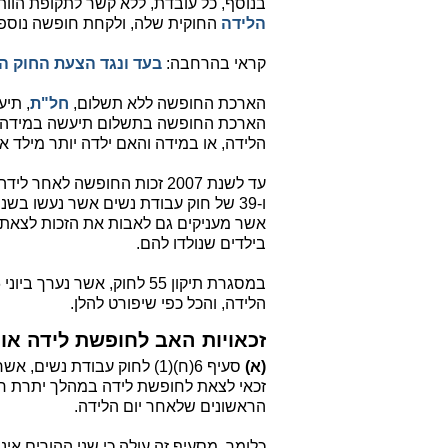
בנוסף, כל עובדת, ללא קשר לתקופת הוו
הלידה
החוקית שלה, ולקחת חופשה נוספ
קראי בהרחבה:
בעד ונגד הצעת החוק 
הארכת החופשה ללא תשלום,
חל"ת
הארכת החופשה בתשלום תיעשה במידה וה
הלידה, או במידה והאם ילדה יותר מילד אחד, וזאת בהתא
ו-39 של חוק עבודת נשים אשר נעשו בש
אשר מעניקים גם לאבות את הזכות לצאת 
בילדים שנולדו להם.
הלידה, והכל כפי שיפורט להלן.
זכאויות האב לחופשת לידה או 
(א)
זכאי לצאת לחופשת לידה במהלך יתרת 
הראשונים שלאחר יום הלידה.
כלומר, מסעיף זה עולה כי שני ההורים אינ