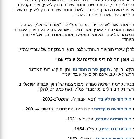
השות"ש, קרי, הוראות שכר ותנאי שירות בחוץ לארץ, אשר נקבעות
על-ידי הועדה הבין-משרדית לשכר ותנאי שירות בחוץ לארץ, בראשות
הממונה על השכר במשרד האוצר.
הוראות השות"ש מגדירות עובד עמ"י כך: "אזרח ישראלי, השוהה
באורח זמני בחוץ לארץ ואשר נציגות ישראל שם קיבלה אותו לעבודה
במעמד של עובד מקומי ומעסיקה אותו באורח זמני ועל פי חוזה
מיוחד".
להלן עיקרי הוראות השות"ש לגבי תנאי העסקתם של עובדי עמ"י:
1. אופן תחולת דיני המדינה על עובדי עמ"י
תקשי"ר, קרי,
תקנון שרות המדינה
, והן חוק שירות המדינה
התש"ל-1970, אינם חלים על עובדי עמ"י.
מנגד, קיימת רשימה סגורה ומצומצמת של חוקי עבודה ישראליים
אשר רק הם חלים על עובדי עמ"י, וזאת כמפורט להלן:
•
חוק הודעה לעובד
(תנאי עבודה), התשס"ב-2002.
•
חוק הודעה מוקדמת
לפיטורים והתפטרות, התשס"א-2001.
•
חוק חופשה שנתית
, התשי"א-1951.
•
חוק עבודת נשים
, תשי"ד-1954.
•
חוק פיצויי פיטורים
, התשכ"ג-1963.