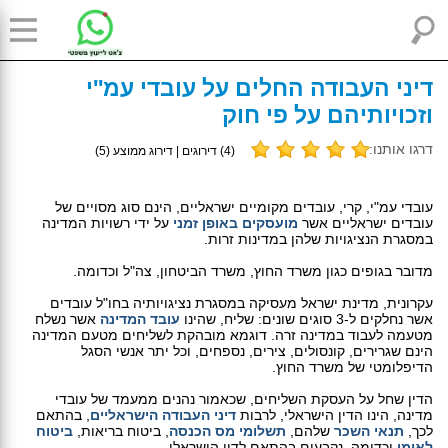
דיני העבודה החלים על עובדי עמ''י
וזכויותיהם על פי חוק
דרגו אותנו:
(
4
) דירוגים | דירוג ממוצע (
5
)
עובדי עמ"י, קרי, עובדים מקומיים ישראליים, הינם סוג מסויים של
עובדים ישראליים אשר
מועסקים באופן זמני
על ידי רשויות המדינה
במסגרת הנציגויות שלהן במדינות זרות.
מדובר בגופים כגון משרד החוץ, משרד הביטחון, צה"ל וכדומה.
עקרונית, מדינת ישראל מעסיקה במסגרת נציגויותיה בחו"ל עובדים
אשר נחלקים ל-3 סוגים שונים: שליח, שהינו
עובד המדינה
אשר נשלח
מטעמה לעבוד במדינה זרה. דוגמא מובהקת לשליחים מטעם המדינה
הינם שגרירים, קונסולים, צירים, נספחים, וכל יתר אנשי הסגל
הדיפלומטי של משרד החוץ.
הדין שחל על העסקת השליחים, שכאמור נהנים ממעמד של עובדי
מדינה, הינו הדין הישראלי, לרבות
דיני העבודה הישראליים
, בהתאם
לכך,
תנאי השכר
שלהם,
תשלומי מס הכנסה
, ביטוח בריאות,
ביטוח
לאומי
וכדומה, נקבעים בהתאם לדין הישראלי.