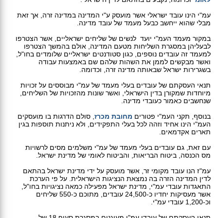
עמ"י הינו עובד ישראלי אשר מועסק ע"י המדינה במדינה זרה, אך זאת
מבלי שהוא ייחשב כבעל מעמד של עובד מדינה.
במקור מעמד העמ"י יועד לנשים של שליחים ישראליים, אשר הצטרפו
לבעליהן במסגרת השליחות מטעם המדינה, אולם בהמשך הצטרפו
למעמד זה עובדים נוספים, כגון סטודנטים ישראליים שלומדים בחו"ל,
ואשר מבקשים לממן את השהות שלהם שם באמצעות עבודה
בשגרירות ישראל שבאותה מדינה זרה, וכדומה.
תנאי העסקתם של עובדים בעלי מעמד של עמ"י מבוססים על זכויות
מיוחדות שמקורן בדין הישראלי, ואשר שונות מהזכויות של השליחים,
שנחשבים כאמור כעובדי מדינה.
בנוסף, תקני העמ"י פטורים
מחובת מכרז
, סולם הדרגות בו מועסקים
העמ"י הינו אחיד וזהה לכל בעלי התפקידים, ולא ניתנות תוספות בגין
תארים אקדמאים.
עם זאת, גם עובדים בעלי מעמד של עמ"י משלמים מסים לרשויות
מס הכנסה, ביטוח הבריאות, והביטוח לאומי של מדינת ישראל.
עמ"ז הנו עובד מקומי זר, אשר מועסק על ידי מדינת ישראל בהתאם
לדין המדינה הזרה בה נמצאת הנציגות הישראלית. על פי הערכת
התאגדות עובדי עמ"י, מדינת ישראל מפעילה כמאה נציגויות בחו"ל,
אשר מעסיקות יחדיו כ-24,500 עובדים, מתוכם כ-550 שליחים
וכ-1,200 עובדי עמ"י.
תנאי העסקתם של עובדי עמ"י מעוגנים במסגרת סעיף 18 של