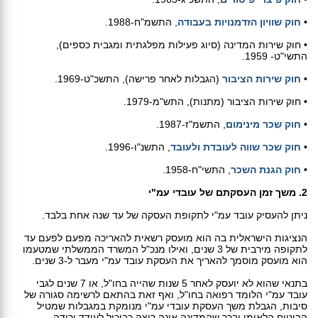
•
חוק שוויון הזדמנויות בעבודה
, התשמ"ח-1988.
•
חוק שירות המדינה (סיוג פעילות מפלגתית ומגבית כספים),
התשי"ט- 1959.
•
חוק שירות הציבור
(הגבלות לאחר פרישה), התשכ"ט-1969.
•
חוק שירות הציבור (מתנות), התש"מ-1979.
•
חוק שכר מינימום
, התשמ"ז-1987.
•
חוק שכר שווה לעובדת ולעובד
, התשנ"ו-1996.
•
חוק הגנת השכר
, התשי"ח-1958.
2. משך זמן העסקתם של עובדי עמ"י
ניתן להעסיק עובד עמ"י לתקופת העסקה של עד שנה אחת בלבד.
הנציגות הישראלית בה הוא מועסק רשאית להאריכה מפעם לפעם עד
לתקופה מירבית של 3 שנים, ואילו מנכ"ל המשרד הממשלתי שמטעמו
הוא מועסק מוסמך להאריך את העסקת עובד עמ"י מעבר ל-3 שנים.
בתנאי שהוא לא יועסק לאחר 5 שנות שהייה בחו"ל, או 7 שנים לגבי
עובד עמ"י הלומד רפואה בחו"ל, ואף זאת בהתאם לרשימה סגורה של
סיבות, הגבלת משך העסקת עובדי עמ"י מנומקת במגבלות שמטיל
הביטוח הלאומי ובכך שהמדינה אינה רוצה כביכול לעודד ירידה