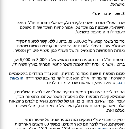
מישראל.
3. שכר עובדי עמ"י
שכר העמ"י מורכב משני חלקים: חלק ישראלי ותוספת חו"ל. החלק
הישראלי, שמכונה גם שכר צל, אמור להיות השכר שהיה משולם
לעובד לו היה מועסק בישראל.
מדובר בשכר קבוע של כ-5,000 ₪, ברוטו, ללא קשר לסוג התפקיד
שממלא עובד העמ"י. לסכום זה יש חשיבות קריטית משום שממנו
נגזרות ההפרשות הסוציאליות של העמ"י כגון פיצויי פיטורין ופנסיה.
תוספת חו"ל הינה תוספת בסכום ממוצע של כ-3,000 ₪-5,000 ₪,
ברוטו, אשר מיועדת "להתאמת השכר לתנאי המחיה בארץ השירות".
סכום תוספת זו שונה ממדינה למדינה, והוא נגזר ממדדים בינלאומיים
להערכת יוקר מחייה, אולם הוא אינו לוקח בחשבון שכר דירה,
הוצאות
רכב
, טיפול רפואי, והוצאות שכר לימוד הילדים.
הסיבה לכך נובעת מכך במקור תפקיד העמ"י יועד לנשות השליחים,
שממילא קיבלו תוספות אלו במסגרת השכר שלהם. כתוצאה מכך,
עובדי עמ"י שאינם מהווים בני זוג של שליחים, נושאים לבדם בהוצאות
אלה, אשר אף מהוות את חלק הארי של הוצאותיהם, מבלי ששכרם
מגלם זאת.
יצויין כי עובדי עמ"י נאבקים מזה מספר שנים על שיפור תנאי
העסקתם, אשר לדבריהם לא התעדכנו במשך 60 השנים האחרונות.
חלקם אף
שבתו
במהלך אוגוסט 2016 ואפריל 2017, אולם עד כה