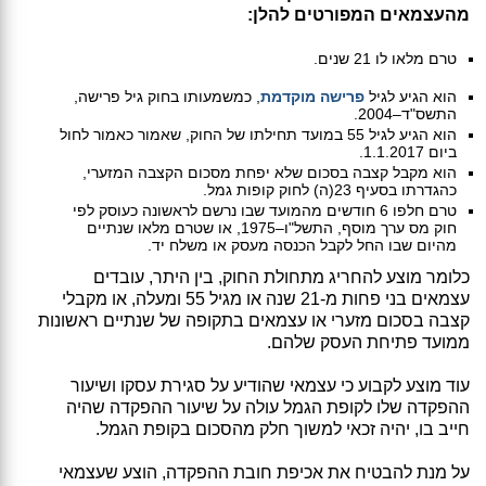
מהעצמאים המפורטים להלן:
טרם מלאו לו 21 שנים.
הוא הגיע לגיל
פרישה מוקדמת
, כמשמעותו בחוק גיל פרישה,
התשס"ד–2004.
הוא הגיע לגיל 55 במועד תחילתו של החוק, שאמור כאמור לחול
ביום 1.1.2017.
הוא מקבל קצבה בסכום שלא יפחת מסכום הקצבה המזערי,
כהגדרתו בסעיף 23(ה) לחוק קופות גמל.
טרם חלפו 6 חודשים מהמועד שבו נרשם לראשונה כעוסק לפי
חוק מס ערך מוסף, התשל"ו–1975, או שטרם מלאו שנתיים
מהיום שבו החל לקבל הכנסה מעסק או משלח יד.
כלומר מוצע להחריג מתחולת החוק, בין היתר, עובדים
עצמאים בני פחות מ-21 שנה או מגיל 55 ומעלה, או מקבלי
קצבה בסכום מזערי או עצמאים בתקופה של שנתיים ראשונות
ממועד פתיחת העסק שלהם.
עוד מוצע לקבוע כי עצמאי שהודיע על סגירת עסקו ושיעור
ההפקדה שלו לקופת הגמל עולה על שיעור ההפקדה שהיה
חייב בו, יהיה זכאי למשוך חלק מהסכום בקופת הגמל.
על מנת להבטיח את אכיפת חובת ההפקדה, הוצע שעצמאי