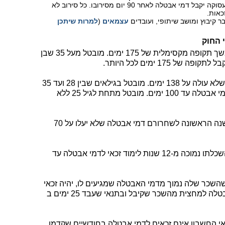
מי שסירב לקבל הצעת עבודה של לשכת התעסוקה יקבל דמי אבטלה לאחר 90 יום מסירובו. כל סירוב לא
ר קיבוץ ומושב שיתופי, ועובדים
עצמאים
(
למרות שיתכן
 החוק
מובטל בן 45 ומעלה יקבל דמי אבטלה למשך תקופה מקסימלית של 175 ימים. מובטל מעל 35 שבן
מובטל בגיל זה ללא תלויים יקבל לתקופה שלא עולה על 138 ימים. מובטל בגילאים שבין 28 ועד 35
ואין אחרים שתלויים בו לפרנסתם יקבל דמי אבטלה עד 100 ימים. מובטל מתחת לגיל 25 ללא
ובת שירות לאומי יקבלו בשנה הראשונה לשחרורם דמי אבטלה שלא יעלו על 70
והשכלתו נמוכה מ-12 שנות לימוד זכאי לדמי אבטלה עד
שכר שלה נמוך מדמי האבטלה שמגיעים לו, יהיה זכאי
למענק בגובה ההפרש שנוצר בין דמי האבטלה למחצית מהשכר שקיבל ובתנאי שעבד 25 ימים ב
ואי החשבון אינם זכאים לדמי אבטלה בחודשיים שקדמו