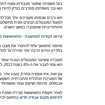
בעל משפחה שפוטר מעבודתו ומטה לחמו 
הוא ובני משפחתו מסרבים בצדק להיות מתו
הוא ורבים שכמותו מעוניינים יותר מכל
למעגל המובטלים הנהנים זמנית מתשלום
וההתחייבויות שהצטברו במשך השנים.
קיראו:
נקודות למחשבה - התאוששות כ
מחסור מתמשך עלול להחמיר את מצבו של 
במדרון החיים הרבה יותר מהירה עד להת
הוא צפוי לעבור את ה-8% בשנת 2013, לא אמורה לנחם את המובטל הפרטי, בהיותה צרת רבים.
עם זאת, איזו אופציה אחרת, טובה יותר, פת
של המערכת הכלכלית והחברתית, לשקוע אל
אבסולוט. פרנסה ושיקום עצמי ומשפחתי ל
לאחר תקופת התאוששות סבירה ממכת הפיט
לחיפוש מקום עבודה חדש
בהתאם לכישור