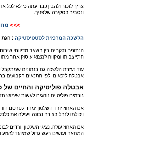
צריך לזכור ולהבין כבר עתה כי לא לכל א
ונסביר בסקירה שלפניך.
>>>
מחש
הלשכה המרכזית לסטטיסטיקה
נוהגת ל
הנתונים נלקחים בין השאר מדיווחי שירו
התייצבותו ומקווה למצוא עיסוק אחר מתוך
עוד נעזרת הלשכה גם בנתונים שמתקבל
אבטלה לזכאים ולפי התנאים הקבועים בחו
אבטלה פוליטיקה והחיים של כל
גורמים פוליטיים נוהגים לעשות שימוש תד
אם האחוז יורד השלטון ימהר לפרסם הודע
ויכולתו לנהל בצורה נבונה ויעילה את כלכ
אם האחוז עולה, נציגי השלטון יורדים לבונ
המחאה ועושים רעש גדול שמיועד לזעזע ו