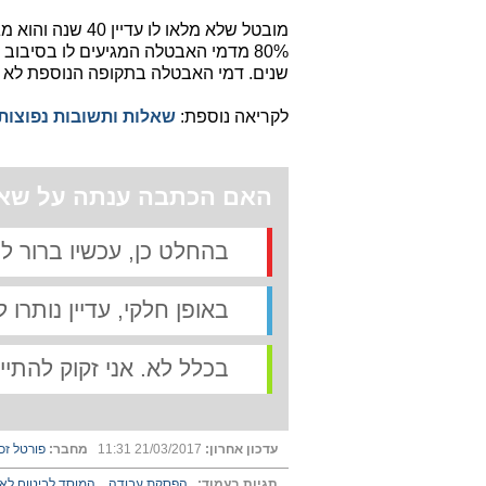
שנים. דמי האבטלה בתקופה הנוספת לא יעלו על 85% מהסכום המר
לקריאה נוספת:
שאלות ותשובות נפוצות
האם הכתבה ענתה על שאל
בהחלט כן, עכשיו ברור 
באופן חלקי, עדיין נותרו
בכלל לא. אני זקוק להתיי
עדכון אחרון:
21/03/2017 11:31
מחבר:
פורטל זכ
תגיות בעמוד:
הפסקת עבודה
המוסד לביטוח לאו