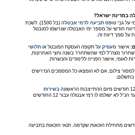
ה במדינת ישראל?
י על גבי
טופס תביעה לדמי אבטלה
(בל 1500). לשכת
יווח חודשי על מספר ימי האבטלה שנרשמו למובטל
על סמך דיווח זה.
:
אישור
מעסיק
על תקופה העסקת המובטל או
תלושי
ודת שחרור מצה"ל למי שהשתחרר בשנה וחצי האחרונות,
ת לאומי, אישור הפנייה ללימודים והכשרות.
ם למסור צילום. אם לא הומצאו כל המסמכים הנדרשים
 בתשלום.
בשירות
. מובטל שיגיש לאחר תום המועד הנ"ל לא ישולמו לו דמי אבטלה עבור 12 החודשים
 להגיש תביעה חוזרת רק לאחר 12 חודשים מתחילת הזכאות שקדמה. תנאי הזכאות בתביעה