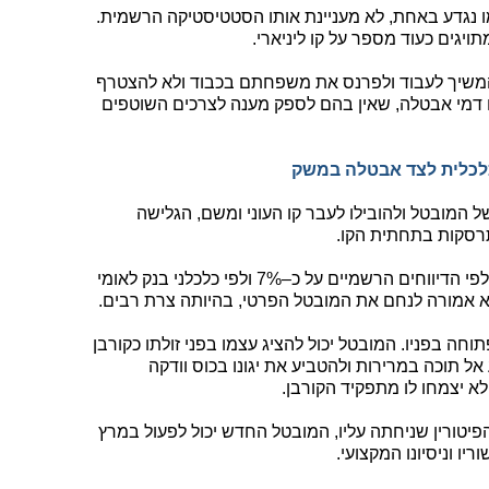
נגדע באחת, לא מעניינת אותו הסטטיסטיקה הרשמית.
יגים כעוד מספר על קו ליניארי.
 להמשיך לעבוד ולפרנס את משפחתם בכבוד ולא להצטרף
 דמי אבטלה, שאין בהם לספק מענה לצרכים השוטפים
לכלית לצד אבטלה במשק
המובטל ולהובילו לעבר קו העוני ומשם, הגלישה
רסקות בתחתית הקו.
העובדה ששיעור המובטלים הנוכחי עומד לפי הדיווחים הרשמיים על כ–7% ולפי כלכלני בנק לאומי
וחה בפניו. המובטל יכול להציג עצמו בפני זולתו כקורבן
 תוכה במרירות ולהטביע את יגונו בכוס וודקה
א יצמחו לו מתפקיד הקורבן.
ורין שניחתה עליו, המובטל החדש יכול לפעול במרץ
יו וניסיונו המקצועי.