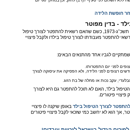
במהלך תקופת הארכת חופשת הלידה לחופשה ללא תשלום לפי סעיף 7(ד1) לחוק, וכן במהלך 60 יום
לד - בדין מפוטר
בהתאם לסעיף 7(ב) לחוק פיצויי פיטורים, תשכ"ג-1973, כשם שהאם רשאית להתפטר לצורך טיפול
רשאי להתפטר מעבודתו לצורך טיפול בילדו ולקבל פיצויי
שמתקיים לגביו אחד מהתנאים הבאים:
וגו עבדה כעובדת עצמאית במשך 12 חודשים רצופים לפני הלידה, ולא הפסיקה את עיסוקה לצורך
לעדי, עקב נכות או מחלה של בת הזוג.
טיפול בילד, האם לא תוכל להתפטר גם היא לצורך
התפטר לצורך הטיפול בילד
באופן שיקנה לו פיצויי
ר, אך הוא לא יחשב כמי שזכאי לקבל פיצויי פיטורים
פורום הגדול בישראל לזכויות עובדים!