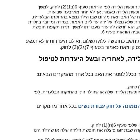
במידה ובת זוגו של העובד החליטה לפצל את חופשת הלידה לפי הוראות סעיף 6(ב1)(2) לחוק, למשך
פשת הלידה כאמור, אך לא יותר מארבעה שבועות.
ת של האב וזאת מהיום שבו הילד נמצא בהחזקתו הבלעדית,
 שלא נוצלה על ידה עד ליום האמור. במידה ומדובר ביולדת
זכאית לחופשת לידה לפי סעיף 6 לחוק, הוא יורשה להיעדר מעבודתו למשך יתרת תקופת חופשת
יה הוראות סעיף 6.
תיחשב כחופשה ללא תשלום, ואולם היעדרות זו לא תפגע
 כאמור בסעיף 7(ג2)(3) לחוק.
ידה, לאחריה ובשל היעדרות לטיפול
חופשת הלידה שלה או שהילד הינו בהחזקתו הבלעדית, לפי
ממונה על חוק עבודת נשים
בכל אחד מהמקרים
תו במקרה שבת זוגו פיצלה את חופשת הלידה שלה או שהילד הינו