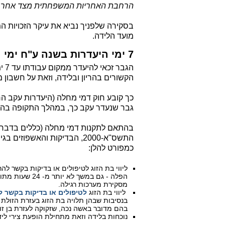
הרחבת האחריות המשפחתית מצד אחר
.
בסקירה שלפניך נביא את עיקר הזכויות המ
מועד הלידה.
7 ימי היעדרות בשנה ע"ח ימי מחלה בשל הריון או לידה של בת הזוג
הגב
הקשורים בהריון ובלידה, וזאת על חשבון
גבר שנעדר עקב כך, במהלך התקופה בה ה
בהתאם לתקנות דמי מחלה (כללים בדבר הי
התשס"א-2000, הבדיקות והאשפ
כמפורט להלן:
ליווי בת הזוג לטיפולים או בדיקות בקשר להר
הפלה - גם במשך 
מסקירת מערכות רגילה.
ליווי בת הזוג
לטיפולים או בדיקות בקשר לה
בנסיבות שבהן תלויה בת הזוג בעזרת הזולת
בהם מדובר באשה נכה, שזקוקה לעזרת בן זוג
נוכחות בלידה וזאת מתחילת הופעת צירי לידה ועד 24 שעות מת