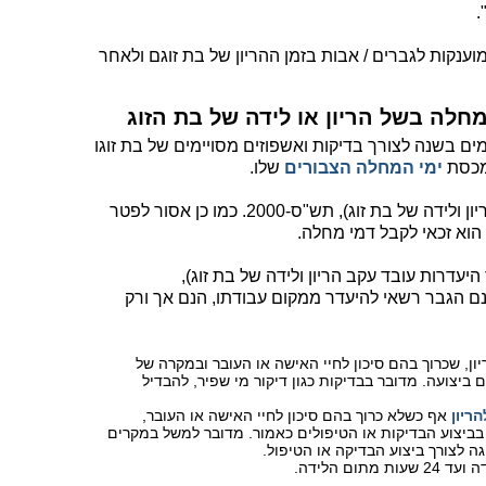
"
וענקות לגברים / אבות בזמן ההריון של בת זוגם ולאחר
ר זכאי להיעדר ממקום עבודתו עד 7 ימים בשנה לצורך בדיקות ואשפוזים מסויימים של בת זוגו
 מכסת
ימי המחלה הצבורים
שלו.
כך קובע חוק דמי מחלה (היעדרות עקב הריון ולידה של בת זוג), תש"ס-2000. כמו כן אסור לפטר
וא זכאי לקבל דמי מחלה.
עדרות עובד עקב הריון ולידה של בת זוג),
וזים בגינם הגבר רשאי להיעדר ממקום עבודתו, הנם אך ורק
יון, שכרוך בהם סיכון לחיי האישה או העובר ובמקרה של
לא יותר מ- 24 שעות מתום ביצועה. מדובר בבדיקות כגון דיקור מי שפיר, להבדיל
ריון
אף כשלא כרוך בהם סיכון לחיי האישה או העובר,
 בביצוע הבדיקות או הטיפולים כאמור. מדובר למשל במקרים
ה לצורך ביצוע הבדיקה או הטיפול.
ום הלידה.