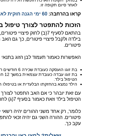
לאחר סיום תקופה זו.
קראו בהרחבה:
60 ימי הגנה חוקית לאחר חופשת הלידה
הזכות להתפטר לצורך טיפול בי
בילדה ולקבל פיצויי פיטורים, כך גם האב 
פיטורים.
האפשרות כאמור תעמוד לבן הזוג בתנאי 
בת זוגו הועסקה כעובדת שכירה 6 חודשים רצופים לפני יום התפטרותו.
בת ז
הטיפול בילד.
הילד נמצא בהחזקתו הבלעדית או בטיפולו הב
עם זאת יובהר כי אם האב התפטר לצורך ה
הטיפול בילד וזאת כאמור בסעיף 7(ג) לחוק פיצויי פיטורים.
כלומר, רק אחד משני ההורים יהיה רשאי
ל
פיטורים. ההורה השני גם יהיה זכאי להתפט
עקב כך.
שאלות? לחצו כאן והכנסו ל