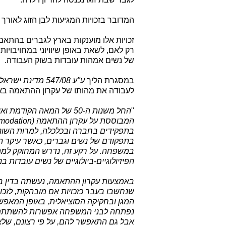
המדובר בזכויות המגיעות לבן הזוג לאורך
זכויות אלו מוענקות בארץ לגברים בהתאם
רק לאם, לשאת באופן שיוויוני במחויבויות
של נשים אמהות עובדות בשוק העבודה.
במסגרת הליך
ע"ע 547/08 מדינת ישראל-משרד החינוך נ' שלמה לוי ואח'
לעבודה את מהותו של עקרון ההתאמה באו
"
החל משנות ה-50 של המאה ה
בתפקידים בחברה ובכלכלה, למרות השוני 
בתפקודם של נשים וגברים, כאשר עיקר הא
במשפחה. על רקע זה, נדרש המחוקק למת
הפיזיולוגיים-ביולוגיים של נשים עובדות בנוש
באמצעות עקרון ההתאמה, נעשתה בדין ביש
שנחשבו בעבר כזכויות אֵם מובהקות, לזכו
המגן ובחקיקה הסוציאלית, באופן המאפש
נפתחה לבני המשפחה אפשרות להשתתף 
אבל גם התאפשר להם, על פי רצונם, שלא