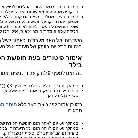
התקופה שבה היא מאושפזת ושבה פוצלה חו
במידה והילד שנולד נמצא בהחזקתו הבלעדי
ולמשך יתרת תקופת חופשת הלידה של היולדת
שאינה 
הלידה שלה היולדת היתה זכאית, אילו חלו לגב
היעדרותו של האב מעבודתו כאמור לעיל 
בזכויות התלויות בוותק של העובד אצל מעסיקו וזאת
איסור פיטורים בעת חופשת הל
בילד
בהתאם לסעיף 9 לחוק עבודת נשים, אסור בכלל לפטר את האב בכל אחד מהמקרים הבאים:
במהלך חופשת הלידה שלו לפי סעיף 6(ח)(1) לחוק.
בימי היעדרותו במקרה שבת זוגו פיצלה את 
סעיף 7(ג2) לחוק.
כמו כן אסור לפטר את האב ללא
היתר מה
הבאים:
במהלך 60 יום לאחר תום חופשת הלידה שלו שלפי סעיף 6(ח)(1) לחוק.
במהלך 60 יום לאחר תום ימי היעדרו
בהחזקתו הבלעדית, לפי סעיף 7(ג2) לחוק.