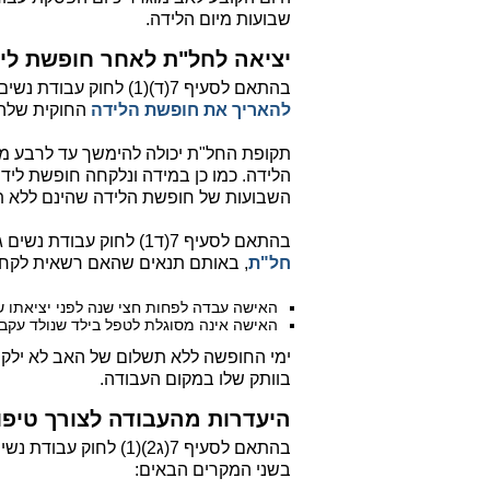
שבועות מיום הלידה.
יציאה לחל"ת לאחר חופשת לי
בהתאם לסעיף 7(ד)(1) לחוק עבודת נשים כל עובדת, ללא קשר לתקופת הוותק שלה, זכאית
להאריך את חופשת הלידה
החוקית שלה 
תקופת החל"ת יכולה להימשך עד לרבע מת
השבועות של חופשת הלידה שהינם ללא ת
בהתאם לסעיף 7(ד1) לחוק עבודת נשים גם הגבר רשאי להאריך את חופשת הלידה שלו ולקחת
חל"ת
, באותם תנאים שהאם רשאית לקחת 
האישה עבדה לפחות חצי שנה לפני יציאתו ש
האישה אינה מסוגלת לטפל בילד שנולד עקב 
ימי החופשה ללא תשלום של האב לא ילקחו
בוותק שלו במקום העבודה.
היעדרות מהעבודה לצורך טיפו
בהתאם לסעיף 7(ג2)(1) 
בשני המקרים הבאים: