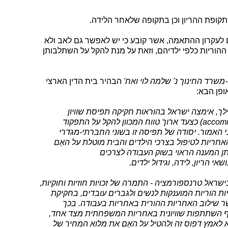
 תקופת ההריון וכן בתקופה שלאחר הלידה.
 לעקרון ההתאמה, אשר קובע כי יש לאפשר גם לאב ולא
 ההוריות כלפי ילדיהם, וזאת על מנת להקל על השתלבותן
הבהיר בית הדין הארצי
פן הבא:
קודמת ואילך, אימצה ישראל בהוראות חקיקה תפיסת שוויון
המבוססת על עקרון ההתאמה (accommodation) כצעד ארוך טווח המכוון להקל על התפקוד
האמור. יסודה של תפיסה זו בשוני החברתי-מגדרי
חריות לטיפול בצרכי הילדים והבית מוטלת על האֵם
ן המענה הראוי בשוק העבודה לצרכים
אי הריון, לידה, וגידול ילדים.
ראל טרנספורמציה - התמרה של זכויות חוזיות וחוקיות,
יות הוריות המוענקות לנשים ולגברים עובדים, בחקיקת
ר שילוב האחריות ההורית באחריות בעבודה. בכך
השתתפות שוויונית באחריות המשפחתית מצד אחד,
 לאמץ דפוס זה ולהטיל על האֵם את מלוא המחיר של