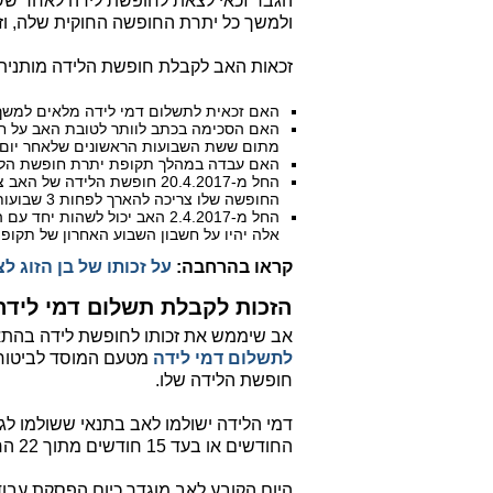
הגבר זכאי לצאת לחופשת לידה לאחר שש
ולמשך כל יתרת החופשה החוקית שלה, וזאת בהתאם לסעיף 
זכאות האב לקבלת חופשת הלידה מותנית
האם זכאית לתשלום דמי לידה מלאים למשך 15 שבועות או דמי לידה חלקיים 8 שבועו
האם הסכימה בכתב לוותר לטובת האב על חל
מתום ששת השבועות הראשונים שלאחר יום 
האם עבדה במהלך תקופת יתרת חופשת הלי
החל מ-20.4.2017 חופשת הלידה
החופשה שלו צריכה להארך לפחות 3 שבועות.
אלה יהיו על חשבון השבוע האחרון של תקו
קראו בהרחבה:
על זכותו של בן הזוג 
הזכות לקבלת תשלום דמי לידה
אב שיממש את זכותו לחופשת לידה בהתאם לסעיף 6(ח)(1) לחוק עבוד
לתשלום דמי לידה
מטעם המוסד לביטוח 
חופשת הלידה שלו.
דמי הלידה ישולמו לאב בתנאי ששולמו לגב
החודשים או בעד 15 חודשים מתוך 22 החודשים שקדמו ליום הקובע לאב.