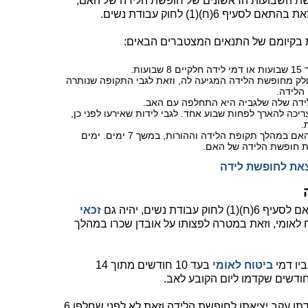
ת השבועות הראשונים של חופשת הלידה של האם,
6(ח)(1) לחוק עבודת נשים.
 בקיומם של התנאים המצטברים הבאים:
ת.
ק מחופשת הלידה המגיעה לה, וזאת לגבי התקופה שנותרה
הלידה.
דה שלה שלגביה היא התחלפה עם האב.
 של האב צריכה להארך לפחות שבוע אחד. לגבי לידות שאירעו לפני כן,
החל מ-2.4.2017 האב יכול לשהות יחד עם האם במהלך תקופת הלידה וההורות, במשך 7 ימים. ימים
פת חופשת הלידה של האם.
לצאת לחופשת לידה
ת נשים, יהיה גם
זכאי
לאומי, וזאת במטרה לפצותו על אובדן שכרו במהלך
יו דמי
ביטוח לאומי
בעד 10 חודשים מתוך 14
היום הקובע לאב מוגדר כיום הפסקת עבודתו עקב יציאתו לחופשת הלידה וזאת לא לפני שחלפו 6