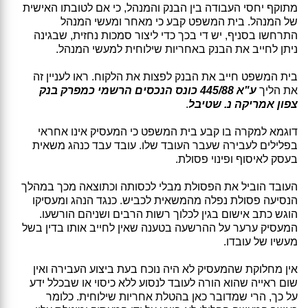
מתוקף יחסי העבודה בין הבנק והמנהל, כי אם לטובתו האישית
של המנהל. בית המשפט קבע כי מאחר ומעשי המנהל
התרחשו בסניף, יש די בכך כדי ליצור סמכות נחזית, שבגינה
ניתן לחייב את הבנק באחריות שילוחית למעשי המנהל.
בית המשפט חייב את הבנק לפצות את הלקוח. ראו לעניין זה
את הליך
ע"א 445/88 כונס הנכסים הרשמי כמפרק בנק
צפון אמריקה נ. שטיבל
.
דוגמא למקרה בו קבע בית המשפט כי המעסיק אינו אחראי
בפלילים לעבירה שעבר העובד שלו. עובד עבד כנהג משאית
בעסק לאיסוף ופינוי פסולת.
העובד הוביל את הפסולת מבלי לכסותה וכתוצאה מכך במהלך
הנסיעה פסולת נפלה מהמשאית לכביש. כנגד הנהג ומעסיקו
הוגש כתב אישום בגין לכלוך רשות הרבים ושניהם הורשעו.
המעסיק ערער על ההרשעה בטענה שאין לחייב אותו בדין בשל
מעשיו של עובדו.
אין מחלוקת שהמעסיק לא היה נוכח בעת ביצוע העבירה ואין
שום ראייה שהוא הורה לעובד לנסוע ללא כיסוי או שבכלל ידע
על כך, הרי שמדובר כאן בהטלת אחריות שילוחית. כלומר