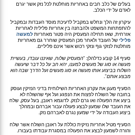
בעלים של כלב חבים באחריות מוחלטת לכל נזק אשר יגרם
לאדם על ידי הכלב.
עיקרון זה הלך ונחלש במקביל לדעיכת מוסד העבדות ובמקביל
להתפתחות המשפט ולהבחנה בין אחריות פלילית לאחריות
אזרחית, שאז תחילה המעסיק היה פטור מאחריות
למעשה
פלילי
של העובד ולאחר מכן המעסיק שוחרר גם מאחריות
מוחלטת לנזקי גוף ונזקי רכוש אשר אינם פליליים.
סעיף 14 קובע כדלהלן: "
המעסיק שלוח, שאיננו עובדו, בעשיית
מעשה או סוג של מעשים למענו, יהא חב על כל דבר שיעשה
השלוח בביצוע אותו מעשה או סוג מעשים ועל הדרך שבה הוא
מבצע אותם
".
הסעיף מעגן את עקרון האחריות השילוחית בדיני הנזיקין ועוסק
בחובה של השולח לפצות את הנפגע ועל אף שהשולח לא
ביצע את הפעולה ואו גרם לנזק. לדוגמא ראובן, בעל עסק, שלח
את העובד שלו שמעון לבצע פעולה עבור אברהם ובמהלך
ביצוע העבודה על ידי שמעון נגרם לאברהם נזק.
הסעיף מטיל אחריות נזיקית כוללת על ראובן השולח אשר שלח
והורה לשמעון לבצע את הפעולה במסגרת עבודתו בעבורו.