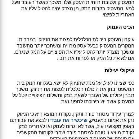
המעסיק ולטובת רווחיות העסק שלו ומשכך כאשר העובד פעל
למען המעסיק בקרות הנזק, מן הצדק יהיה להטיל עליו את
האחריות לפיצוי.
הכיס העמוק
עיקרון העוסק ביכולת הכלכלית לפצות את הניזוק. במרבית
המקרים המעסיק כבעל עסק מרוויח ומשתכר יותר מהעובד
ומשכך מוצדק יותר להטיל עליו את הפיצויים על הנזק שנגרם,
אם לא את כל הנזק אז לפחות את רובו.
שיקולי יעילות
כפי שציינו לעיל, על מנת שהניזוק לא ישא בעלויות הנזק בית
המשפט יבחן את היכולת הכלכלית לפצות את הניזוק. משכך
תבחן יכולתו של העובד לשאת בנזק ותשלום הפיצויים יוטל על
המעסיק אשר יש ביכולתו לספוג זאת.
לצורך עידוד מסחר פורה ותקין, נקודת המוצא היא כי הניזוק
נתן את אמונו במעסיק,
שיכשיר את עובדיו
לבצע את עבודתם
באופן מקצועי ויעיל, אשר לא יגרום לעסק ואו לאחרים לנזק.
נקודת מוצא זו טובה למסחר פורה שהרי לקוחות מתקשרים
עם העסק של המעביד באמצעות העובדים.