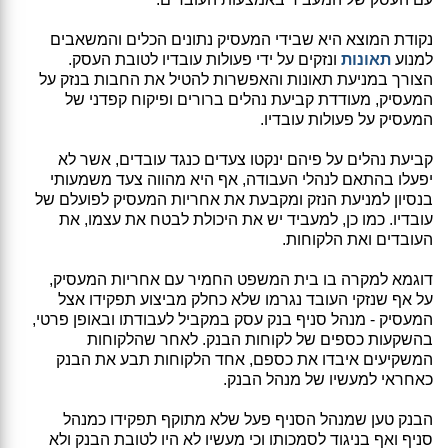
נקודת המוצא היא שבידי המעסיק נתונים הכלים והמשאבים
למנוע
תאונות
ונזקים על ידי פעולות עובדיו לטובת העסק.
הצורך במניעת תאונות והאפשרות להטיל את החבות בנזק על
המעסיק, מעודדת קביעת נהלים ברורים ופיקוח קפדני של
המעסיק על פעולות עובדיו.
קביעת נהלים על פיהם ינקטו צעדים כנגד עובדים, אשר לא
יפעלו בהתאם לנהלי העבודה, אף היא מהווה צעד משמעותי
בנסיון למניעת הנזק ומקבעת את אחריות המעסיק לפועלם של
עובדיו. כמו כן, למעביד יש את היכולת לבטח את עצמו, את
העובדים ואת הלקוחות.
דוגמא למקרה בו בית המשפט החמיר עם אחריות המעסיק,
על אף שנזקי העובד נגרמו שלא כחלק מביצוע תפקידו אצל
המעסיק - מנהל סניף בנק עסק במקביל לעבודתו ובאופן פרטי,
בהשקעות כספים של לקוחות הבנק. לאחר שהלקוחות
המשקיעים איבדו את כספם, אחד הלקוחות תבע את הבנק
כאחראי למעשיו של מנהל הבנק.
הבנק טען שמנהל הסניף פעל שלא מתוקף תפקידו כמנהל
סניף ואף בניגוד לסמכותו וכי מעשיו לא היו לטובת הבנק ולא