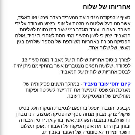
אחריותו של שלוח
סעיף 2 לפקודה מגדיר את המעביד כאדם פרטי ואו תאגיד,
אשר הנו בעל שליטה מוחלטת על אופן ביצוע העבודה על ידי
העובד ובעבורו. עובד מוגדר כמי שעבודתו נתונה לשליטת
המעביד. יצוין כי לשון הסעיף מתייחסת לאחריות יחיד, אולם
הפסיקה הכירה באחריות משותפת של מספר שולחים בגין
מעשיו של שלוח אחד.
לצורך ביסוס אחריות שילוחית של מעביד מונה סעיף 13
לפקודה,
שלושה תנאים מצטברים
אשר בהתקיימם ניתן יהיה
לבסס אחריות שילוחית של המעביד:
קיום יחסי עובד מעביד
- במהלך השנים פסיקותיה של
מערכת המשפט הגמישה את הדרישה לשליטה ופיקוח
מוחלטים של המעסיק על העובד.
נקבע כי המבחן יופעל בהתאם לנסיבות המקרה ועל בסיס
שיקולי צדק. מבחן מנחה נוסף שהפסיקה אמצה, הינו מבחן
ההשתלבות במבנה הארגוני, אשר בודק את יחסי העבודה
ובוחן בין היתר את אופן הפיקוח על העבודה, אופן תשלום
השכר ומידת האוטונומיה של העובד בעבודתו.