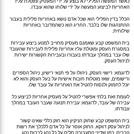
כאשר המעשה הפלילי לא בוצע על ידי המעסיק ומוטלת עליו
האחריות לביצוע המעשה על ידי שלוחו שהוא עובדו.
הכלל בדין הפלילי הוא שכל אדם נושא באחריות פלילית בעבור
ההתנהגות שלו בלבד. החריג הוא כשהמדובר באחריות
שילוחית.
בית המשפט קבע שאמנם מעסיק מחוייב למנוע ביצוע עבירות
במסגרת העסק ומוטלת עליו אחריות פלילית לעבירות שהעובד
שלו עבר במהלך עבודתו בעבורו ובעבירות הקשורות ישירות
לניהול העסק.
לדוגמא: רישוי העסק, ניהולו על פי תנאי רישיון, ניהול הספרים
ורישומים, שאז מוטלות חובות אישיות על בעל העסק והוא לא
יוכל לחמוק ולנסות להטיל את האחריות על עובד שלו.
לעומת זאת בלתי אפשרי להטיל על מעסיק אחריות לביצוע כל
עבירה של עובד, לדוגמא: עבירת תנועה שעבר העובד במהלך
עבודתו.
בית המשפט קבע שחוק הניקיון הוא חוק כללי שאינו קשור
לניהול עסק דווקא. החוק אוסר על כל אדם ללכלך את רשות
הרבים, כמו שדיני התעבורה חלים על כל נהג לרבות נהג