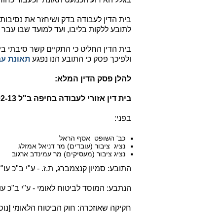
בית הדין לעבודה בדק ושיחזר את נסיבות
לתובע ללקות בליבו, ועד למועד שבו עבר 
בית הדין החליט כי התקיים קשר סיבתי בי
ולפיכך פסק כי התובע הנו נפגע
תאונת עב
להלן פסק הדין המלא:
בית דין אזורי לעבודה בחיפה ב"ל 56741-02-13
בפני:
כב' השופט אסף הראל
נציג ציבור (עובדים) מר דניאל אמזלג
נציג ציבור (מעסיקים) מר עמינדב ארגוב
התובע: סמיון קנצמברג, ת.ז. - ע"י ב"כ עו"ד 
הנתבע: המוסד לביטוח לאומי - ע"י ב"כ עו"
חקיקה שאוזכרה: חוק הביטוח הלאומי [נוסח משולב], תשנ"ה-