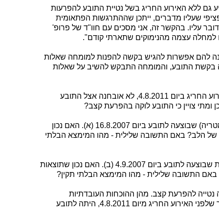
יע גם ללא האירוע החריג בשל נטיית התובע להפרעות
יפי שעליו מדברים, ייתכן שההתרגשות הפתאומית
ר עליו. בהקשר זה, אני מסכים עם חוו"ד של פרופ'
רם למחלה עצמה מהנימוקים שתארתי קודם".
ניתנה להם אפשרות להגיש בקשה להפנות למומחה שאלות
טה מיום 11.6.14 התקבלה בקשת התובע, והמומחה התבקש להשיב על שאלות
"א. האם נכון הדבר שעד להתרחשות האירוע החריג ביום 4.8.2011, לא אובחנה אצל התובע
ומתי צויין כי התובע לוקה בהפרעת קצב?
ב. מצורפות תוצאות בדיקת מאמץ (ארגומטריה) שבוצעה לתובע ביום 16.8.2007 (א). האם נכון
 של הלב? באם התשובה שלילית - מהו המימצא הבלתי
ג. מצורפות תוצאות בדיקה אקוקרדיוגרפית שבוצעה לתובע ביום 4.9.2007 (ב). האם נכון שתוצאות
באם התשובה שלילית - מהו המימצא הבלתי תקין?
ה נטייה להפרעת קצב. מהן ההוכחות העובדתיות
הפוזיטיביות שהיו בפניך, המצביעות על כך שלפני האירוע החריג מיום 4.8.2011, היתה לתובע