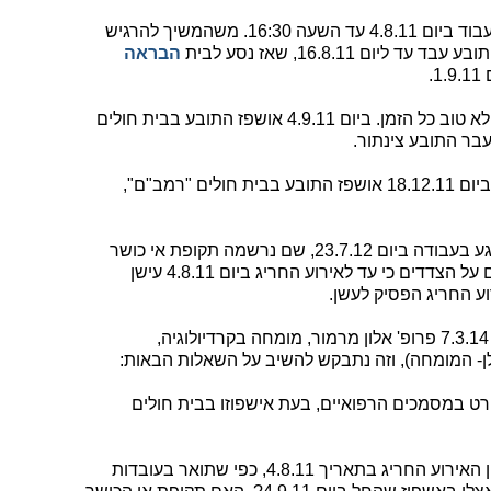
3. לאחר האירוע החריג, המשיך התובע לעבוד ביום 4.8.11 עד השעה 16:30. משהמשיך להרגיש
הבראה
.
לטענת התובע, כאשר שהה בחו"ל הרגיש לא טוב כל הזמן. ביום 4.9.11 אושפז התובע בבית חולים
מאשפוז זה שוחרר התובע ביום 12.9.11. ביום 18.12.11 אושפז התובע בבית חולים "רמב"ם",
לתובע ניתנה תעודה רפואית ראשונה לנפגע בעבודה ביום 23.7.12, שם נרשמה תקופת אי כושר
עבור התקופה שבין 4-21.9.11. עוד הוסכם על הצדדים כי עד לאירוע החריג ביום 4.8.11 עישן
וע החריג הפסיק לעשן.
4. בהתאם להסכמות הצדדים, מונה ביום 7.3.14 פרופ' אלון מרמור, מומחה בקרדיולוגיה,
- המומחה), וזה נתבקש להשיב על השאלות הבאות:
ט במסמכים הרפואיים, בעת אישפוזו בבית חולים
ב. האם לדעת המומחה יש קשר סיבתי בין האירוע החריג בתאריך 4.8.11, כפי שתואר בעובדות