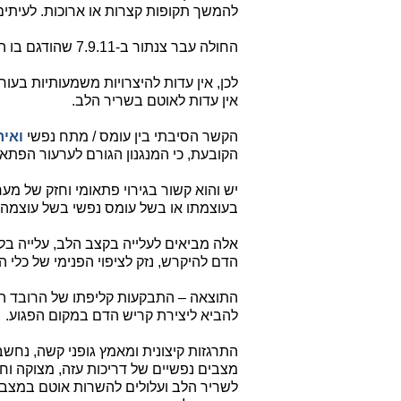
להמשך תקופות קצרות או ארוכות. לעיתים 
החולה עבר צנתור ב-7.9.11 שהודגם בו הצרות עד 40% בענף מרגינלי ו-30% בעורק הימני.
לכן, אין עדות להיצרויות משמעותיות בעור
אין עדות לאוטם בשריר הלב.
הקשר הסיבתי בין עומס / מתח נפשי
ואיר
הקובעת, כי המנגנון הגורם לערעור הפתאו
יש והוא קשור בגירוי פתאומי וחזק של מ
בעוצמתו או בשל עומס נפשי בשל עוצמה ו
אלה מביאים לעלייה בקצב הלב, עלייה בלח
הדם להיקרש, נזק לציפוי הפנימי של כלי הד
התוצאה – התבקעות קליפתו של הרובד הט
להביא ליצירת קריש הדם במקום הפגוע.
התרגזות קיצונית ומאמץ גופני קשה, נחשב
מצבים נפשיים של דריכות עזה, מצוקה 
לשריר הלב ועלולים להשרות אוטם במצבים