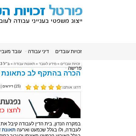
זכויות עובדים
דיני עבודה
עובד מעבי
זכויות עובדים
»
מידע לעובד
»
תאונות עבודה
»
ב''ל 56741-02-13
פרישה
הכרה בהתקף לב כתאונת 
(
15
) דירוגים |
דרגו אותנו:
במקרה הנדון, בית הדין לעבודה קיבל את
לעבודה, ולו בגלל שכמעט וארעה
תאונת ד
בגלל האירוע הכמעט תאונתי וכעבור כחוד