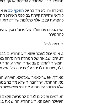
מחומצן לבין האספקה הקיימת או אף בשל
במקרה זה, לא מדובר על
התקף לב
או אי
לוודאי שהייתה קיימת גם לפני האירוע ה
כהפרעת קצב, אלא כתלונות של דקירות, דפי
אני מסכים עם חוו"ד של פרופ' רוגין, שא
להחמירה.
ב. ראה לעיל.
זה, יתכן שבואה של המחלה היה נדחה מא
ותמשיך להתקיים גם אחרי האירוע החריג
בלב, שניתנת לריפוי ע"י צריבה של המעג
מאידך, אפשר לאמר שאלמלא האירוע החר
מאוחר יותר. יש להבהיר שלא מדובר במח
אלא מדובר על מבנה אנטומי שמאפשר מד
הגורמים שיכולים לגרום להפרעת הקצב הם 
השאלה האם האירוע החריג החיש את בוא