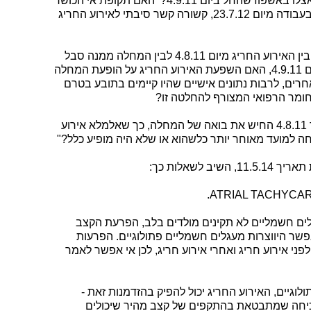
המוסכמות לעיל, לבין המחלה שאובחנה אצלו באשפוז שהחל ביום 4.9.11? האם תקופת אי הכושר
שנקבעה בתעודה רפואת ראשונה לנפגע בעבודה מיום 23.7.12, קשורה קשר סיבתי לאירוע החריג
ג. אם יקבע המומחה, כי קיים קשר סיבתי בין האירוע החריג מיום 4.8.11 לבין המחלה ממנה סבל
התובע, ואשר אובחנה באשפוז שהחל ביום 4.9.11, האם השפעת האירוע החריג על הופעת המחלה
ם, לרבות נתונים אישיים שהיו קיימים בתובע בטרם
ומר הרפואי המצורף להחלטה זו?
ד. האם יש לומר שהאירוע החריג בתאריך 4.8.11 החיש את בואה של המחלה, כך שאלמלא אירוע
חה למועד מאוחר יותר כלשהוא או שלא היה מופיע כלל?"
ם חשמליים לא תקינים מולדים בלב, הפרעת הקצב
ר היווצרות מעגלים חשמליים פתולוגיים. הפרעות
פני אירוע חריג ואחרי אירוע חריג, לכן אי אפשר לאמר
גיים, האירוע החריג יכול להפיק בהזדמנות זאת -
יחה שמתבטאת בהתקפים של קצב מהיר שיכולים