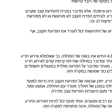
 בקיעה של רובד טרשתי.
רוע איסכמי, אלא מדובר בנטייה להפרעת קצב שקרוב
חריג. לעיתים הפרת הקצב לא מורגשת או לא מפורשת
קות לב וכו'.
ירוע של התרגשות יכול לעורר את הפרעת הקצב, אף
ג. אינני יכול לאמר שהאירוע החריג ב-4.8.11 החיש את בואה של המחלה, כך שאלמלא אירוע חריג
חר ומדובר במחלה שהייתה קיימת קודם לאירוע חריג
, מאחר ומדובר על הפרעה מולדת במעגלים חשמליים
לים כפי שנעשה במקרה הזה.
יג, יתכן שבואה של הפרעת הקצב היה נדחה למועד
לה במובן של תהליך מוגדר עם התחלה, אמצע וסוף,
י פעם היווצרות הפרעת קצב מהירה.
רבים ומגוונים. אחד מהם יכול להיות האירוע החריג.
ה של המחלה, אינה מתאימה למקרה הזה.