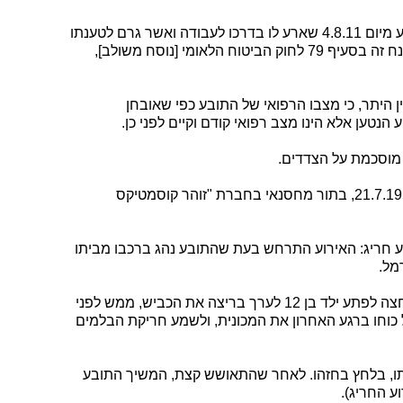
1. בתובענה זו עותר התובע להכרה באירוע מיום 4.8.11 שארע לו בדרכו לעבודה ואשר גרם לטענתו
לליקוי בלבו, כתאונת עבודה כמשמעות מונח זה בסעיף 79 לחוק הביטוח הלאומי [נוסח משולב],
 היתר, כי מצבו הרפואי של התובע כפי שאובחן
הנטען אלא הינו מצב רפואי קודם וקיים לפני כן.
לפי תשתית זו, עבד התובע, שהוא יליד 21.7.1950, בתור מחסנאי בחברת "זוהר קוסמטיקס
הינו אירוע חריג: האירוע התרחש בעת שהתובע נהג ברכבו מביתו
מל.
בסביבות 07:45, בהגיעו לקרבת החנות, חצה לפתע ילד בן 12 לערך בריצה את הכביש, ממש לפני
כוחו ברגע האחרון את המכונית, ולשמע חריקת הבלמים
תו, בלחץ בחזהו. לאחר שהתאושש קצת, המשיך התובע
ע החריג).