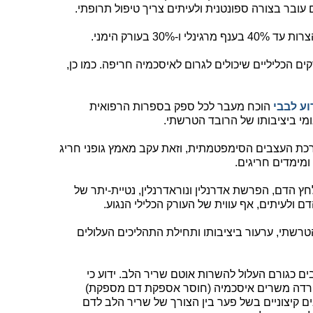
עובר בצורה ספונטנית ולעיתים צריך טיפול תרופתי.
קים הכליליים שיכולים לגרום לאיסכמיה חריפה. כמו כן,
וע לבבי
הוכח מעבר לכל ספק בספרות הרפואית
מי ביציבותו של הרובד הטרשתי.
ערכת העצבים הסימפטמתית, וזאת עקב מאמץ גופני חריג
מימדים חריגים.
ץ הדם, הפרשת אדרנלין ונוראדרנלין, נטיית-יתר של
ם ולעיתים, אף עווית של העורק הכלילי הנגוע.
רשתי, ערעור ביציבותו ותחילת התהליכים העלולים
ים כגורם העלול להשרות אוטם שריר הלב. ידוע כי
וחרדה משרים איסכמיה (חוסר אספקת דם מספקת)
 קיצוניים בשל פער בין הצורך של שריר הלב לדם