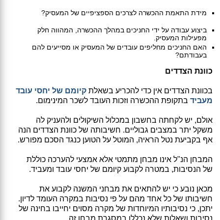
מידת התאמת ההכשרה לצרכים הספציפיים של המעסיק?
ביצוע עבודה על ידי החניכים במהלך ההכשרה, המהווה חלק
מפעילות המעסיק.
האם החניכים מחליפים עובדים של המעסיק או מסייעים להם
בעבודתם?
כוונת הצדדים
בכוונת הצדדים אין כדי להכריע בשאלת
קיומם של יחסי עובד
מעביד
בתקופת ההכשרה וזכות העובד לשכר המינימום.
אולם, יש לקחתה בחשבון במכלול השיקולים ולהעניק לה
משקל יתר במצבים גבוליים. חשיבותה של כוונת הצדדים הנה
אף בקביעת נטל הראיה, המוטל על הטוען כנגד הסכם מפורש.
המבחן הנ"ל אינו מבחן מתמטי אלא אמצעי להערכה כוללת
של הנסיבות, במטרה לקבוע קיומם של יחסי עובד ומעביד.
מכאן נובע כי יש להתאים את מבחני המשנה לקבוע את
חשיבותו של כל אחד מהם על פי נסיבות במקרה העומד לדיון.
יתכן, כי נסיבותיו המיוחדות של מקרה מסוים יחייבו בחינה של
נסיבות ושאלות שלא נכללו במסגרת מבחן זה.