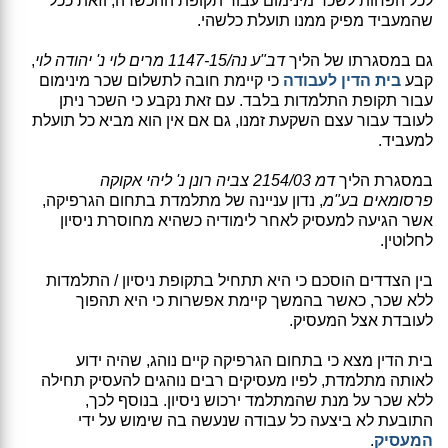
לכל הפחות לשכר מינימום עבור תקופת ההכשרה, וזאת ככל
שהמעביד מפיק ממנו תועלת כלשהי.
גם במסגרתו של הליך
דב"ע נה/1147-15 מרים לוי נ' יהודה לוי
,
קבע
בית הדין לעבודה
כי קיימת חובה לתשלום שכר מינימום
עבור תקופת התלמדות בלבד. עם זאת נקבע כי השכר ניתן
לעובד עבור עצם השקעת זמנו, גם אם אין הוא מביא כל תועלת
למעביד.
במסגרת הליך
דמ 2154/03 צביה רונן נ' ליהי אקוקה
פרסומאים בע"מ
, נדון עניינה של מתלמדת בתחום הגרפיקה,
אשר הגיעה למעסיק לאחר לימודיה כשהיא מחוסרת ניסיון
לחלוטין.
בין הצדדים הוסכם כי היא תתחיל בתקופת ניסיון / התלמדות
ללא שכר, כאשר בהמשך קיימת אפשרות כי היא תהפוך
לעובדת אצל המעסיק.
בית הדין מצא כי בתחום הגרפיקה קיים נוהג, שהיה ידוע
לאותה מתלמדת, לפיו מעסיקים רבים נוהגים להעסיק תחילה
ללא שכר על מנת שהמתלמד ירכוש ניסיון. בנוסף לכך,
התובעת לא ביצעה כל עבודה שנעשה בה שימוש על ידי
המעסיק
.