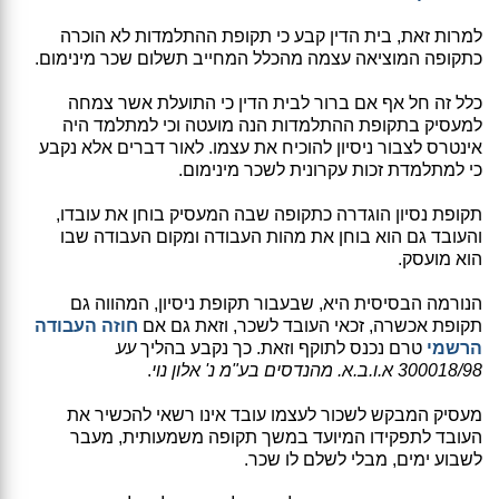
למרות זאת, בית הדין קבע כי תקופת ההתלמדות לא הוכרה
כתקופה המוציאה עצמה מהכלל המחייב תשלום שכר מינימום.
כלל זה חל אף אם ברור לבית הדין כי התועלת אשר צמחה
למעסיק בתקופת ההתלמדות הנה מועטה וכי למתלמד היה
אינטרס לצבור ניסיון להוכיח את עצמו. לאור דברים אלא נקבע
כי למתלמדת זכות עקרונית לשכר מינימום.
תקופת נסיון הוגדרה כתקופה שבה המעסיק בוחן את עובדו,
והעובד גם הוא בוחן את מהות העבודה ומקום העבודה שבו
הוא מועסק.
הנורמה הבסיסית היא, שבעבור תקופת ניסיון, המהווה גם
תקופת אכשרה, זכאי העובד לשכר, וזאת גם אם
חוזה העבודה
הרשמי
טרם נכנס לתוקף וזאת. כך נקבע בהליך
עע
300018/98 א.ו.ב.א. מהנדסים בע"מ נ' אלון נוי
.
מעסיק המבקש לשכור לעצמו עובד אינו רשאי להכשיר את
העובד לתפקידו המיועד במשך תקופה משמעותית, מעבר
לשבוע ימים, מבלי לשלם לו שכר.