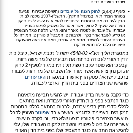
שחבר בוועד עובדים.
סעיף 3(א)(2)
לחוק הגנה על עובדים
(חשיפת עבירות ופגיעה
בטוהר המידות או במינהל התקין), התשנ"ז-1997 מקנה לבית
הדין לעבודה את הסמכות הייחודית להוציא צו עשה לשם תיקון
הפרה של סעיף 2 לחוק, אשר אוסר על מעסיק לפגוע בענייני
עבודתו של עובד או לפטרו מאחר והוא הגיש תלונה כנגד המעסיק
או סייע לעובד אחר בכך, ולרבות צו המבטל פיטורין צו המורה על
העברת העובד למשרה מתאימה אחרת, וזאת אם ראה שהענקת
פיצויים בלבד לא תהא צודקת.
במסגרת
הליך תע"א 4548-03 חזות נ' רכבת ישראל
, קיבל בית
הדין האזורי לעבודה בחיפה את תביעתו של מר משה חזות,
וקבע כי הוא פוטר עקב הגשת תלונותיו בניגוד לסעיף 2 לחוק
זה, וכן נתן צו עשה אשר מורה על השבתו של מר חזות לעבודה
ברכבת ישראל. פסק הדין אושרר במסגרת
הערעורים
שהגישו שני הצדדים בפני בית הדין הארצי לעבודה.
כדי לקבל צו עשה בדיני עבודה, יש להגיש תביעה מתאימה
כנגד הנתבע בפני בית הדין האזורי לעבודה, וזאת בהתאם
לכללי סדרי הדין בדיני עבודה, ולרבות בהתאם לכללי הסמכות
המקומית והעניינית. לדוגמא, כאשר עובד
שפוטר
מעוניין לקבל
צו אשר מצהיר כי פיטוריו בוצעו שלא כדין, וכן לקבל צו עשה
אשר יורה על ביטול פיטוריו והשבתו למקום העבודה שלו, עליו
להגיש את התביעה כנגד המעסיק שלו בפני בית הדין האזורי