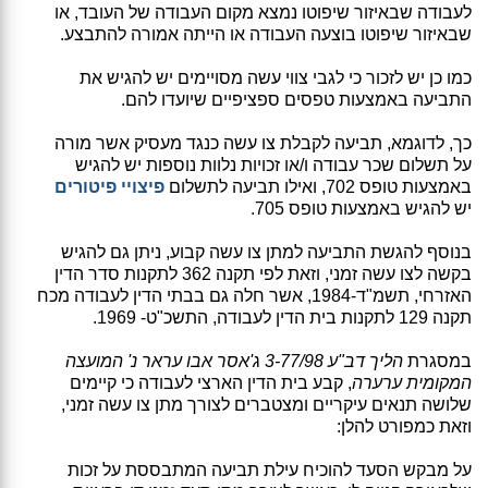
לעבודה שבאיזור שיפוטו נמצא מקום העבודה של העובד, או
שבאיזור שיפוטו בוצעה העבודה או הייתה אמורה להתבצע.
כמו כן יש לזכור כי לגבי צווי עשה מסויימים יש להגיש את
התביעה באמצעות טפסים ספציפיים שיועדו להם.
כך, לדוגמא, תביעה לקבלת צו עשה כנגד מעסיק אשר מורה
על תשלום שכר עבודה ו/או זכויות נלוות נוספות יש להגיש
באמצעות טופס 702, ואילו תביעה לתשלום
פיצויי פיטורים
יש להגיש באמצעות טופס 705.
בנוסף להגשת התביעה למתן צו עשה קבוע, ניתן גם להגיש
בקשה לצו עשה זמני, וזאת לפי תקנה 362 לתקנות סדר הדין
האזרחי, תשמ"ד-1984, אשר חלה גם בבתי הדין לעבודה מכח
תקנה 129 לתקנות בית הדין לעבודה, התשכ"ט- 1969.
במסגרת
הליך דב"ע 3-77/98 ג'אסר אבו עראר נ' המועצה
המקומית ערערה
, קבע בית הדין הארצי לעבודה כי קיימים
שלושה תנאים עיקריים ומצטברים לצורך מתן צו עשה זמני,
וזאת כמפורט להלן:
על מבקש הסעד להוכיח עילת תביעה המתבססת על זכות