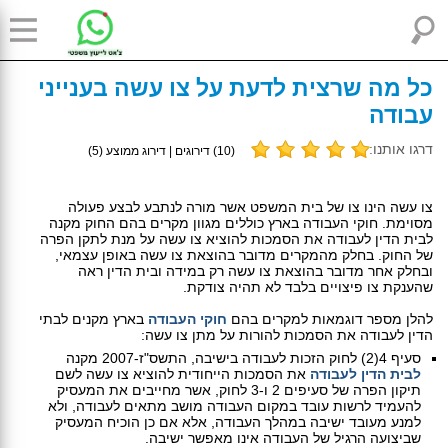
כל מה שרצית לדעת על צו עשה בענייני
עבודה
דרגו אותנו:
(
10
) דירוגים | דירוג ממוצע (
5
)
צו עשה הינו צו של בית המשפט אשר מורה לנתבע לבצע פעולה
מסוימת. חוקי העבודה בארץ כוללים מגוון מקרים בהם החוק מקנה
לבית הדין לעבודה את הסמכות להוציא צו עשה על מנת לתקן הפרה
של החוק. בחלק מהמקרים מדובר בהוצאת צו עשה באופן עצמאי,
ובחלק אחר מדובר בהוצאת צו עשה רק במידה ובית הדין ראה
שהענקת צו פיצויים בלבד לא תהיה צודקת.
להלן מספר דוגמאות למקרים בהם
חוקי העבודה
בארץ מקנים לבתי
הדין לעבודה את הסמכות להורות על מתן צו עשה:
סעיף 4(2) לחוק הזכות לעבודה בישיבה, התשס"ז-2007 מקנה
לבית הדין לעבודה
את הסמכות הייחודית להוציא צו עשה לשם
תיקון הפרה של סעיפים 2 ו-3 לחוק, אשר מחייבים את המעסיק
להעמיד לרשות עובד במקום העבודה מושב מתאים לעבודה, ולא
למנע מעובד ישיבה במהלך העבודה, אלא אם כן הוכיח המעסיק
שביצועה הרגיל של העבודה אינו מאפשר ישיבה.