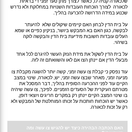
שלכאורה קנויה לו, כאשר לצורך מתן סעד זמני די בראיות
לכאורה לצורך הוכחות העובדות השנויות במחלוקת ולא נדרש
שכנוע במידה הדרושה להכרעה בהליך.
על בית הדין לבחון האם קיימים שיקולים שלא להיעתר
לבקשה, כגון האם בא המבקש ביושר, בניקיון כפיים או שמא
העלים עובדות חשובות מידיעת בית הדין והבקשה לוקה
בשיהוי.
על בית הדין לשקול את מידת הנזק העשוי להיגרם לכל אחד
מבעלי הדין אם יינתן הצו אם לאו והשוואתם זה לזה.
עוד נפסק כי קבלת צו עשה זמני, קשה יותר להשגה מקבלת צו
מניעה זמני, מאחר שבצו עשה זמני, יש, לכאורה, שינוי במצב
הקיים עוד לפני ההכרעה הסופית בהליך, דבר המסכל את
מטרתם העיקרית של הסעדים הזמניים. לפיכך, צו עשה שיהיה
בו שינוי המצב הקיים יינתן רק במקרים חריגים ויוצאי דופן,
כאשר יש הוכחות חותכות על זכותו המוחלטת של המבקש ולא
רק על זכות לכאורה.
האם הכתבה הבהירה כיצד יש להגיש צו עשה ומה