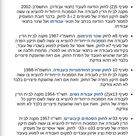
סעיף 5(2) לחוק הודעה לעובד (תנאי עבודה), התשס"ב-2002
מקנה לבית הדין לעבודה את הסמכות הייחודית להוציא צו עשה
לשם תיקון הפרה של סעיפים 2 ו-3 לחוק, בדבר חובת המעסיק
למסור לעובד הודעה בכתב על
תנאי עבודתו
ועל שינוי בתנאי
עבודתו.
סעיף 8א לחוק
שכר מינימום
, התשמ"ז-1987 מקנה לבית הדין
לעבודה את הסמכות הייחודית להוציא צו עשה לשם תיקון הפרה
של סעיף 7א לחוק, אשר אוסר על מעסיק לפגוע בשכרו של עובד,
בקידומו בעבודה או בתנאי עבודתו ואו לפטרו, מחמת תלונה או
תביעה שהגיש העובד על הפרת החוק, אם ראה שהענקת פיצויים
בלבד לא תהא צודקת.
סעיף 10
לחוק שוויון ההזדמנויות בעבודה
, התשמ"ח-1988
מקנה לבית הדין לעבודה את הסמכות הייחודית להוציא צו עשה
לשם תיקון הפרה של החוק, וזאת אם ראה שהענקת פיצויים בלבד
לא תהא צודקת.
סעיף 13א(2)
לחוק עבודת נשים
, תשי"ד-1954 מקנה לבית הדין
לעבודה את הסמכות הייחודית להוציא צו עשה לשם תיקון כל
הפרה של החוק, וזאת אם ראה שהענקת פיצויים בלבד לא תהא
צודקת.
סעיף 33יא
לחוק הסכמים קיבוציים
, תשי"ז-1957 מקנה לבית
הדין לעבודה את הסמכות הייחודית להוציא צו עשה לשם תיקון
הפרה של סעיפים 33ט ו-33י לחוק, אשר אוסרים על מעסיק
למנוע כניסת נציג ארגון עובדים למקום העבודה או לפגוע בעובד