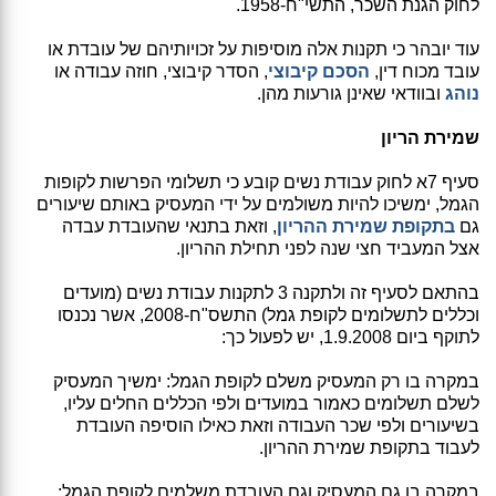
לחוק הגנת השכר, התשי"ח-1958.
עוד יובהר כי תקנות אלה מוסיפות על זכויותיהם של עובדת או
עובד מכוח דין,
הסכם קיבוצי
, הסדר קיבוצי, חוזה עבודה או
נוהג
ובוודאי שאינן גורעות מהן.
שמירת הריון
סעיף 7א לחוק עבודת נשים קובע כי תשלומי הפרשות לקופות
הגמל, ימשיכו להיות משולמים על ידי המעסיק באותם שיעורים
גם
בתקופת שמירת ההריון
, וזאת בתנאי שהעובדת עבדה
אצל המעביד חצי שנה לפני תחילת ההריון.
בהתאם לסעיף זה ולתקנה 3 לתקנות עבודת נשים (מועדים
וכללים לתשלומים לקופת גמל) התשס"ח-2008, אשר נכנסו
לתוקף ביום 1.9.2008, יש לפעול כך:
במקרה בו רק המעסיק משלם לקופת הגמל: ימשיך המעסיק
לשלם תשלומים כאמור במועדים ולפי הכללים החלים עליו,
בשיעורים ולפי שכר העבודה וזאת כאילו הוסיפה העובדת
לעבוד בתקופת שמירת ההריון.
במקרה בו גם המעסיק וגם העובדת משלמים לקופת הגמל: