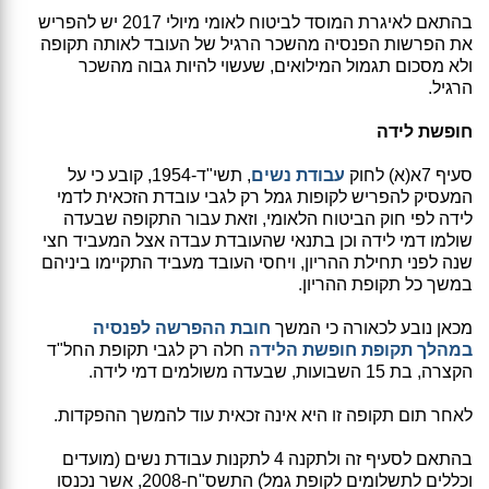
בהתאם לאיגרת המוסד לביטוח לאומי מיולי 2017 יש להפריש
את הפרשות הפנסיה מהשכר הרגיל של העובד לאותה תקופה
ולא מסכום תגמול המילואים, שעשוי להיות גבוה מהשכר
הרגיל.
חופשת לידה
סעיף 7א(א) לחוק
עבודת נשים
, תשי"ד-1954, קובע כי על
המעסיק להפריש לקופות גמל רק לגבי עובדת הזכאית לדמי
לידה לפי חוק הביטוח הלאומי, וזאת עבור התקופה שבעדה
שולמו דמי לידה וכן בתנאי שהעובדת עבדה אצל המעביד חצי
שנה לפני תחילת ההריון, ויחסי העובד מעביד התקיימו ביניהם
במשך כל תקופת ההריון.
מכאן נובע לכאורה כי המשך
חובת ההפרשה לפנסיה
במהלך תקופת חופשת הלידה
חלה רק לגבי תקופת החל"ד
הקצרה, בת 15 השבועות, שבעדה משולמים דמי לידה.
לאחר תום תקופה זו היא אינה זכאית עוד להמשך ההפקדות.
בהתאם לסעיף זה ולתקנה 4 לתקנות עבודת נשים (מועדים
וכללים לתשלומים לקופת גמל) התשס"ח-2008, אשר נכנסו