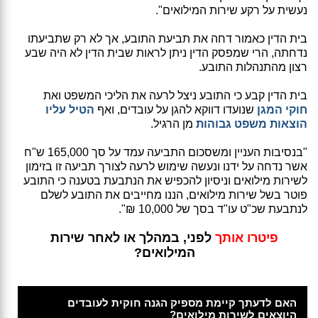
נעשית על רקע שירות המילואים".
בית הדין כאמור דחה את תביעת התובע, אך לא רק שתביעתו
נדחתה, הרי שמפסק הדין ניתן לראות שבית הדין לא היה שבע
רצון מהתנהלות התובע.
בית הדין קבע כי התובע ניצל לרעה את הליכי המשפט ואת
חוקי המגן
שנועדו דווקא להגן על עובדים, ואף
הטיל עליו
הוצאות משפט גבוהות
מן הרגיל.
"בנסיבות העניין ומשסכום התביעה עמד על סך 165,000 ש"ח
אשר נדחה על ידנו ונעשה שימוש לרעה לצורך תביעה זו בזימון
לשירות מילואים וניסיון להכפיש את הנתבעת בטענה כי התובע
פוטר בשל שירות מילואים, הננו מחייבים את התובע לשלם
לנתבעת שכ"ט עו"ד בסך של 10,000 ₪".
פיטרו אותך
לפני, במהלך או לאחר שירות
המילואים?
האם לדעתך קיימת מספיק הגנה חוקית לעובדים
היוצאים לשירות מילואים?