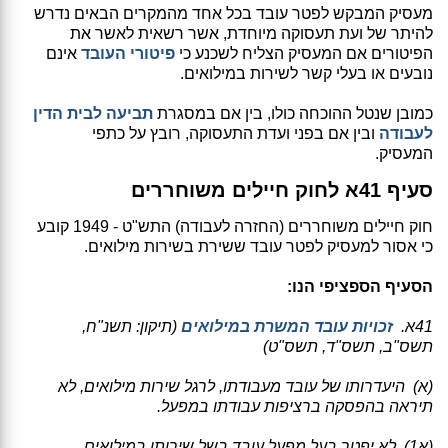
מעסיק המבקש לפטר עובד בכל אחד מהמקרים הבאים נדרש
להיתר של ועת תעסוקה מיוחדת, אשר רשאית לאשר את
הפיטורים אם המעסיק הצליח לשכנע כי
פיטורי העובד
אינם
נובעים או בעלי קשר לשירות במילואים.
כמובן שנטל ההוכחה כולו, בין אם במסגרת
תביעה לבית הדין
לעבודה
ובין אם בפני ועדת התעסוקה, רובץ על כתפי
המעסיק.
סעיף 41א לחוק חיילים משוחררים
חוק חיילים משוחררים (החזרה לעבודה) התש"ט - 1949 קובע
כי אסור למעסיק לפטר עובד ששירת בשירות מילואים.
הסעיף הספציפי הנו:
41א.
זכויות עובד המשרת במילואים
(תיקון: תשנ"ח,
תשס"ב, תשס"ד, תשס"ט)
(א) היעדרותו של עובד מעבודתו, לרגל שירות מילואים, לא
תיראה בהפסקה ברציפות עבודתו במפעל.
(א1) לא יפטר בעל מפעל עובד בשל שירותו במילואים,