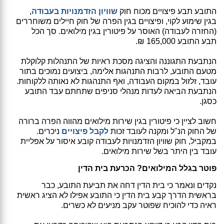
התובע תבע פיצויים מכוח חוק
שוויון הזדמנויות בעבודה
,
בגין שימוע לקוי, ופיצויים בגין הפרה של חוק חיילים משוחררים
(החזרה לעבודה) האוסר על פיטורין בגין מילואים. סך הכל
תבע התובע 165,000 ₪.
הנתבעת התגוננה והציגה מסכת ראיות של התנהלות קלוקלת
מטעם התובע, לרבות התנהגות אלימה, ביצועים נמוכים בתור
עובד, זלזול במקום העבודה, ואף התנהגות לא נאותה ללקוחות.
הנתבעת הביאה לעדות מנהלי סניפים שתחתם עבד התובע
כסגן.
חשוב לציין כי פיטורין בגין שירות מילואים מהווה הפרה ברורה
של החוק הנ"ל ומקנה לעובד זכות
לקבל פיצויים
ניכרים.
במקביל, חוק שוויון הזדמנויות לעבודה קובע איסור על אפליית
עובד בין היתר בשל שירות מילואים.
פוטר בגלל המילואים? הכרעת בית הדין
נקדים ונאמר כי בית הדין דחה את תביעת התובע, כבר
בראשית הדרך קבע בית הדין כי התובע אפילו לא הציג ראשית
ראיה כדי להוכיח שפוטר עקב מניעים לא כשרים.