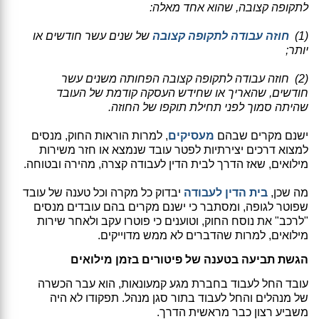
לתקופה קצובה, שהוא אחד מאלה:
(1)
חוזה עבודה לתקופה קצובה
של שנים עשר חודשים או
יותר;
(2) חוזה עבודה לתקופה קצובה הפחותה משנים עשר
חודשים, שהאריך או שחידש העסקה קודמת של העובד
שהיתה סמוך לפני תחילת תוקפו של החוזה.
ישנם מקרים שבהם
מעסיקים
, למרות הוראות החוק, מנסים
למצוא דרכים יצירתיות לפטר עובד שנמצא או חזר משירות
מילואים, שאז הדרך לבית הדין לעבודה קצרה, מהירה ובטוחה.
מה שכן,
בית הדין לעבודה
יבדוק כל מקרה וכל טענה של עובד
שפוטר לגופה, ומסתבר כי ישנם מקרים בהם עובדים מנסים
"לרכב" את נוסח החוק, וטוענים כי פוטרו עקב ולאחר שירות
מילואים, למרות שהדברים לא ממש מדוייקים.
הגשת תביעה בטענה של פיטורים בזמן מילואים
עובד החל לעבוד בחברת מגע קמעונאות, הוא עבר הכשרה
של מנהלים והחל לעבוד בתור סגן מנהל. תפקודו לא היה
משביע רצון כבר מראשית הדרך.