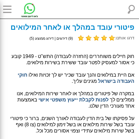
פיטורי עובד במהלך או לאחר המילואים
דרגו אותנו:
(
9
) דירוגים | דירוג ממוצע (
5
)
חוק חיילים משוחררים (החזרה לעבודה) התש"ט - 1949 קובע
כי אסור למעסיק לפטר עובד ששירת בשירות מילואים.
אם היית במילואים והנך עובד שכיר יש לך זכויות ואילו
חוקי
העבודה בישראל
מגינים עליך.
במקרה של פיטורים במהלך או לאחר שירות המילואים, אנו
ממליצים לך
לפנות לקבלת ייעוץ משפטי אישי
באמצעות
אחד מעורכי הדין שלנו.
על פסיקתו של בית הדין לעבודה לאורך השנים, ברור כי פיטורי
עובד בשל שירות מילואים או בשל זימון למילואים (צו 8) ואף
בשל שירות מילואים עתידי וצפוי אסורים מכל וכל.