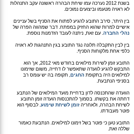
בשנת 2012 נערכה עמו שיחת הבהרה ראשונה עקב התנהלות
לא ראויה מטעמו וביצועים נמוכים.
בין היתר, סירב התובע להגיע לפתוח את הסניף בשל עניינים
אישיים למרות שהוא החזיק במפתח. דבר שמהווה הפרה של
נהלי החברה
. עם זאת, ניתנה לעובד הזדמנות נוספת.
בין לבין התקבלה תלונה נגד התובע בגין התנהגות לא ראויה
כלפי אחת מלקוחות הסניף.
התובע זומן לשירות מילואים בחודש מאי 2012, אך הוא
התבקש להגיע לוועדה שתאפשר לו דחייה, משום שזימונו
למילואים היה בתקופת
החגים
, תקופה בה יש עומס רב
בסניפי הנתבעת.
הוועדה שהתכנסה לדון בדחיית מועד המילואים של הנתבע
דחתה את בקשתו. בסמוך להתכנסות הועדה זומן התובע
לשיחת הבהרה, ולאחריה
זומן לשיחת שימוע
. לבסוף הוא
פוטר מעבודתו.
התובע טען כי פוטר בשל זימונו למילואים. הנתבעת כאמור
שללה זאת.