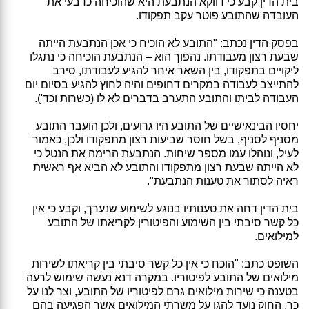
בית הדין קבע כי דווקא הנתבעת היא שהוכיחה כדבעי את
העובדה שהתובע פוטר עקב תפקודו.
בפסק הדין נכתב: "התובע לא הוכיח כי אכן הנתבעת הייתה
שבעת רצון מעבודתו. נהפוך הוא – הנתבעת הוכיחה כי נתגלו
ליקויים בתפקודו, בין השאר איחר להגיע לעבודתו, סירב
להתייצב לעבודה במקרים דחופים והיה לחוץ להגיע בסיום יום
העבודה לביתו והתובע התערב בדברים לא לו (כשרות וכד').
יחסיו הבינאישיים של התובע היו גרועים, ולכן הועבר התובע
מסניף לסניף, בשל חוסר שביעות רצון מתפקודו ולכן, כאמור
לעיל, ונוהלו עמו מספר שיחות. הנתבעת הרימה את הנטל כי
לא הייתה שבעת רצון מתפקודו והתובע לא הביא אף ראשית
ראיה לסתור את טענות הנתבעת".
בית הדין דחה את טענותיו בנוגע לשימוע שנערך, וקבע כי אין
כל קשר סיבתי בין השימוע והפיטורין לקריאתו של התובע
למילואים.
השופט כתב: "הוכח כי אין כל קשר סיבתי בין קריאתו לשירות
מילואים של התובע לפיטוריו. במקרה דנא נעשה שימוש לרעה
בטענה כי שירות מילואים גרם לפיטוריו של התובע, וצר לנו על
כך. החוק נועד להגן על משרתי המילואים אשר הפגיעה בהם