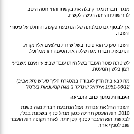
מנגד, חברת מגה קיבלה את בקשתו והתייחסה היטב
לדרישותיו והייתה רגישה לקשייו.
אך לבסוף גם סבלנותה של הנתבעת פקעה, והוחלט על פיטורי
העובד.
העובד טען כי הוא פוטר בשל שירות מילואים אליו נקרא.
הנתבעת, חברת מגה שללה את הטענה הזו מכל וכל.
לשיטתה פוטר העובד בשל היותו עובד שביצועיו אינם משביעי
רצון בלשון המעטה.
מה קבע בית הדין לעבודה במסגרת הליך
סע"ש (תל אביב)
1981-06/12 איתיאל שינדלר נ' מגה קמעונאות בע"מ
?
העבודות מתוך כתב התביעה
העובד החל את עבודתו אצל הנתבעת חברת מגה בשנת
2010. הוא הועסק תחילה כסגן מנהל סניף בשכונת בבלי,
לבקשתו הוא הועבר לסניף קטן יותר. לאחר תקופה הוא הועבר
שוב לסניף אחר.