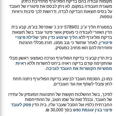
מקומות עבודה בהם בדיקת הפוליגרף מתחייבת כחלק
משגרת העבודה במקום, לא ניתן לבסס את פיטוריו של העובד
על בסיס תוצאות הבדיקה לבדה, ודרושות לכך סיבות וראיות
נוספות.
במסגרת הליך
ע"ב 5789/01 יניב נ' שופרסל בע"מ
, קבע בית
הדין האזורי לעבודה כי מעסיק אשר פיטר עובד בשל תוצאות
בדיקת פוליגרף ללא
הליך שימוע כדין
ותוך
שלילת פיצויי
פיטורין
, לאחר שחשד כי גנב ממנו, חורג מכללי ההגינות
והזהירות להם הוא מחויב כמעסיק.
בית הדין קבע כי בדיקת הפוליגרף נערכה כאמצעי ראשון מבלי
שהתקיימה קודם בדיקה ראויה ביחס לחשדות וללא
ראיות
ממשיות הקושרות את העובד לגניבה
.
כמו כן, הסכמת העובד לביצוע בדיקת הפוליגרף ניתנה תחת
לחץ ומבלי לשתף את ועד העובדים.
לפיכך, בשל ההשלכות הקשות של התנהגות המעסיק על עתידו
של העובד, ובכלל זאת על שמו הטוב, על ההתייחסות
החברתית כלפיו ועל הסבל שעבר עליו, בית הדין
פסק לעובד
פיצוי בגין עוגמת נפש
בסך 30,000 ₪.