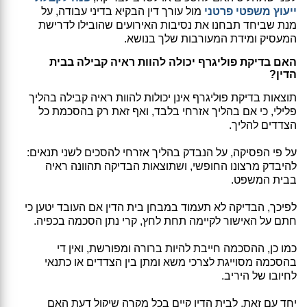
ייעוץ משפטי פרטני
מול עורך דין הבקיא בדיני עבודה, על
מנת שביחד תבחנו את נסיבות האירועים שהובילו לדרישת
המעסיק ומידת המעורבות שלך בנושא.
האם בדיקת פוליגרף יכולה להוות ראיה קבילה בבית
הדין?
תוצאות בדיקת פוליגרף אינן יכולות להוות ראיה קבילה בהליך
פלילי, כי אם בהליך אזרחי בלבד, ואף זאת רק בהסכמת כל
הצדדים להליך.
על פי הפסיקה, על הנבדק בהליך אזרחי להסכים לשני תנאים:
להיבדק מרצונו החופשי, ושתוצאות הבדיקה תהוונה ראיה
בבית המשפט.
לפיכך, הבדיקה לא תעמוד במבחן בית הדין אם העובד יטען כי
חתם על האישור לקיימה תחת לחץ, קרי נתן הסכמה בכפיה.
כמו כן, ההסכמה חייבת להיות ברורה ומפורשת, ואין די
בהסכמה מסוייגת לצרכי משא ומתן בין הצדדים או כתנאי
לחיובו של היריב.
יחד עם זאת, לבית הדין קיים בכל מקרה שיקול דעת האם