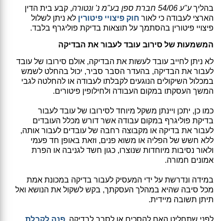
בהליך
ע"ע 54/06 חברת ספן בע"מ נ' ונטורה
, קבע בית הדין
הארצי לעבודה כי לאור
חוק פיצויי פיטורין
לא ניתן לשלול
פיצויי פיטורין בהסתמך על תוצאות בדיקת פוליגרף בלבד.
המשמעות של סירוב עובד לעבור את הבדיקה
לא ניתן לחייב עובד לעשות את הבדיקה, אולם סירובו של עובד
לעבור את הבדיקה, בהעדר הסבר סביר, יכול בהחלט לשמש
במכלול השיקולים הנוגעים לקבלתו לעבודה או להחלטה לגבי
המשך העסקתו במקום העבודה ולחילופין פיטורים.
כמו כן, יתכן ויינתן משקל מיוחד לסירובו של עובד לעבור
בדיקת פוליגרף במקום עבודה אשר דורש מכלל העובדים
לעבור את בדיקה או מקבוצה רחבה של עובדים לעבור אותה,
ללא חשש של הפליה או משוא פנים, וזאת באופן חד פעמי
ולאור נסיבות מיוחדות שנוצרו, כגון חשד לגניבה או הפרת
אמונים חמורה.
במידה ונדרשת על ידי המעסיק לעבור בדיקה במכונת אמת
מכל סיבה שהיא במהלך העסקתך, בקש לשקול את הנושא ואל
תיתן תשובה מיידית.
לפני שתחליט האם להסכים או לסרב לבדיקה,
פנה לקבלת