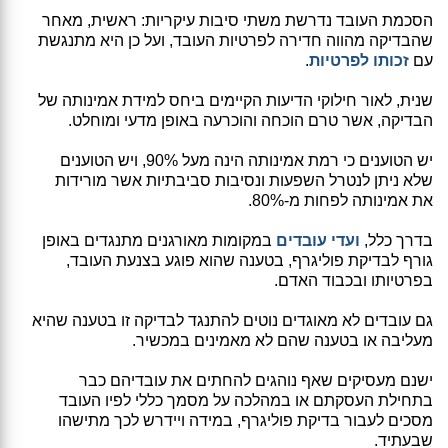
הסכמת העובד נדרשת משתי סיבות עיקריות: ראשית, מאחר
שהבדיקה מהווה חדירה לפרטיות העובד, ועל כן היא מתנגשת
עם
זכותו לפרטיות
.
שנית, לאור חילוקי הדיעות הקיימים ביחס למידת אמינותה של
הבדיקה, אשר טרם הוכחה והוכרעה באופן מדעי ומוחלט.
יש הטוענים כי רמת אמינותה הינה מעל 90%, ויש הטוענים
שלא ניתן לנטרל השפעות ונסיבות סביבתיות אשר מורידות
את אמינותה לפחות מ-80%.
בדרך כלל,
ועדי עובדים
במקומות מאורגנים מתנגדים באופן
גורף לבדיקת פוליגרף, בטענה שהוא פוגע בצנעת העובד,
בפרטיותו ובכבוד האדם.
גם עובדים לא מאוגדים נוטים להתנגד לבדיקה זו בטענה שהיא
מעליבה או בטענה שהם לא מאמינים במכשיר.
ישנם מעסיקים שאף נוהגים להחתים את עובדיהם כבר
בתחילת העסקתם או במהלכה על מסמך כללי לפיו העובד
מסכים לעבור בדיקת פוליגרף, במידה ויידרש לכך מתישהו
שבעתיד.