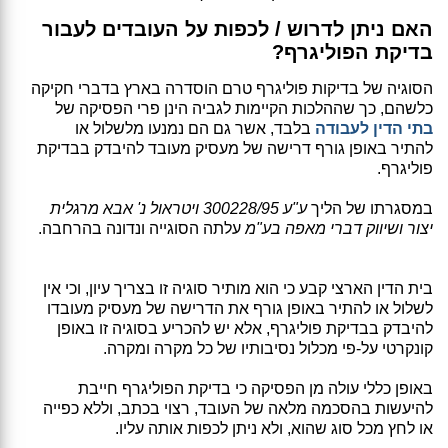
האם ניתן לדרוש / לכפות על העובדים לעבור
בדיקת הפוליגרף?
הסוגיה של בדיקות פוליגרף טרם הוסדרה בארץ בדברי חקיקה
כלשהם, כך שההלכות הקיימות לגביה הינן פרי הפסיקה של
בתי הדין לעבודה
בלבד, אשר גם הם נמנעו מלשלול או
להתיר באופן גורף דרישה של מעסיק מעובד להיבדק בבדיקת
פוליגרף.
במסגרתו של הליך
ע"ע 300228/95 ויטראול נ' אבא מרגלית
יצור ושיווק דברי מאפה בע"מ
עלתה הסוגייה ונדונה בהרחבה.
בית הדין הארצי קבע כי הוא מותיר סוגיה זו בצריך עיון, וכי אין
לשלול או להתיר באופן גורף את הדרישה של מעסיק מעובדו
להיבדק בבדיקת פוליגרף, אלא יש להכריע בסוגיה זו באופן
קונקרטי על-פי מכלול נסיבותיו של כל מקרה ומקרה.
באופן כללי עולה מן הפסיקה כי בדיקת הפוליגרף חייבת
להיעשות בהסכמה מלאה של העובד, רצוי בכתב, וללא כפייה
או לחץ מכל סוג שהוא, ולא ניתן לכפות אותה עליו.