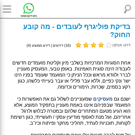
בדיקת פוליגרף לעובדים - מה קובע
החוק?
דרגו אותנו:
(
16
) דירוגים | דירוג ממוצע (
4
)
אחת הסוגיות המרכזיות בשלבי מיון וקליטת מועמדים חדשים
לעבודה הינה סוגית האמינות. באופן טבעי, המעסיק מעוניין
לברר ולוודא מראש וככל הניתן כי המועמד שעומד בפניו הינו
ישר ונקי כפיים, וללא עבר פלילי או עבר בעייתי כלשהו, כגון
רקע בסמים, שכרות, הימורים וכדומה.
ישנם גם
מעסיקים
שמעוניינים לשלול גם את האפשרות כי
המועמד שבפניהם איננו באמת מעוניין בתפקיד המוצע, אלא
הוא הגיע מטעם המתחרים שלהם ובמטרה לבלוש ולרגל
אחריהם, ועל מנת לאסוף מודיעין עסקי / תעשייתי, כגון רשימת
לקוחות, תוכניות לעתיד, תהליכי מחקר ופיתוח וכיו"ב.