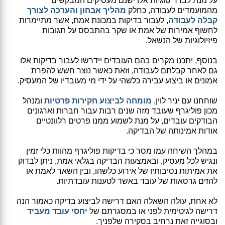
על מנת לברר סוגיות אלו ישנם מעסיקים המבקשים
מהמועמדים לעבודה, כחלק
מהליך אבחון והערכה לצורך
קבלה לעבודה
, לעבור בדיקות במכונת אמת, אשר מתיימרות
לחשוף אמירות של אמת או שקר בהתבסס על תגובות
פיזיולוגיות של הנשאל.
בנוסף, יתכנו מקרים בהם העובדים יידרשו לעבור בדיקות אלו
גם לאחר קבלתם לעבודה, וזאת כאשר נוצר חשש להפרת
אמונים או ביצוע עבירה כלשהי על ידי מי מעובדיו של המעסיק.
שוחחנו עם יניר לוין,
מומחה לביצוע חקירות פרטיות
ומנהל
מכון פוליגרף שעובד מזה שנים רבות עבור חברות וארגונים
הבודקים עובדים, על מנת לשמוע ממנו פרטים רלוונטיים
אודות אמינותה של הבדיקה.
במהלך השיחה עמו מסר כי בדיקות פוליגרף מהוות כלי זמין
ונגיש לכל מעסיק, ובאמצעות הבדיקה בגלאי אמת, ניתן לבדוק
את אמיתות נסיבותיו של אירוע כלשהו, ובין השאר לאמת או
להזים גרסאות של עובד באשר לטענות עובדתיות.
לא אחת, עולה השאלה האם דרישה לביצוע בדיקה כאמור הנה
דרישה לגיטימית לפני או במסגרתם של
יחסי עובד מעביד
ובסוגייה זאת נרחיב בסקירה שלפניך.