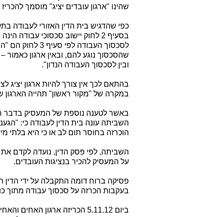
שהינו "ארגון עובדים יציג" מוסמך להכריז
כפי שהדגיש בית הדין האזורי לעבודה בתל-
בסעיף 2 לחוק יישוב סכסוכי עבודה 
לסכסוך העבודה לפי
שהסכסוך נוגע להם, ובאין ארגון כאמור – 
ובין לסכסוך העבודה הנדון".
בהתאם לכך אין צורך להיות ארגון יציג 
במקרה של "מקור ראשון" תהייה הארגון ש
באשר לטענה נוספת של המעסיק בדבר חו
השביתה עונה בית הדין לעבודה כי: "הגע
הוכרזה בחוסר תום לב או כי היא בלתי מי
השביתה, לפי פסק הדין, נועדה לקדם את
על המעסיק להכיר בנציגות העובדים.
פסיקה ברוח דומה התקבלה על ידי הדין ה
בעקבות הכרזה על סכסוך עבודה מתוך כוו
ביום 5.11.12 הכריזה ארגון האחים והאחיות בבתי חולים על סכסוך עבודה בנוגע לענייני