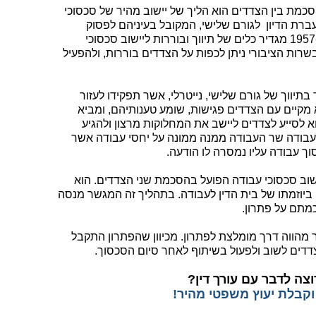
מוסכמת בין הצדדים הוא הליך של יישוב מהיר של סכסוכי
רת הדיון לגורם שלישי, המקובל בעיניהם לפסוק
בעניינם. חוק יישוב סכסוכי עבודה, תשי"ז-1957 מגדיר כלים של תיווך ובוררות ליישוב סכסוכי
שרות הציבורי ניתן לכפות על הצדדים בוררות, ולהפעיל
תיווך של גורם שלישי, נייטרלי, אשר תפקידו לעזור
 מקיים עם הצדדים פגישות, שומע טענותיהם, ומביא
 לסייע לצדדים ליישב את המחלוקות מרצון ולהגיע
 עבודה שר העבודה ממנה ממונה על יחסי עבודה אשר
וך עבודה עליו נמסרה לו הודעה.
ישוב סכסוכי עבודה הפועל בהסכמת שני הצדדים. הוא
 ביוזמתו של בית הדין לעבודה. בתהליך זה המגשר מנסה
מתם על פתרון.
ר מהווה דרך מומלצת לפתרון. מכיוון שהפתרון התקבל
צדדים לשוב ולפעול בשיתוף לאחר סיום הסכסוך.
צה לדבר עם עורך דין?
וקבלת יעוץ משפטי מהיר!