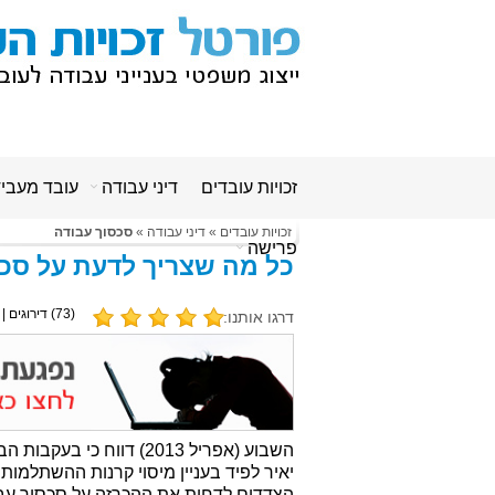
זכויות עובדים
דיני עבודה
עובד מעבי
זכויות עובדים
»
דיני עבודה
»
סכסוך עבודה
פרישה
כל מה שצריך לדעת על סכס
(
73
) דירוגים |
דרגו אותנו:
השבוע (אפריל 2013) דווח 
יאיר לפיד בעניין מיסוי קרנות ההשתלמות 
הצדדים לדחות את ההכרזה על סכסוך עב