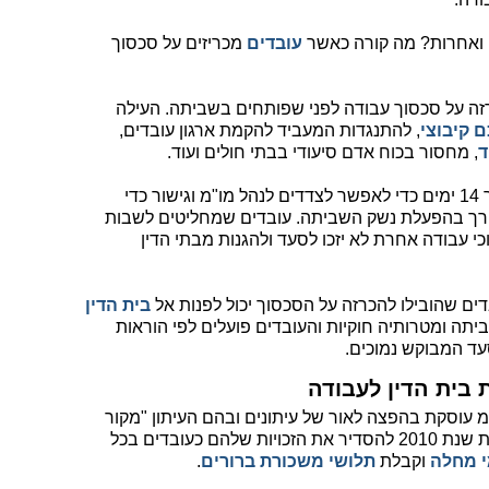
 ואחרות? מה קורה כאשר
עובדים
מכריזים על סכסוך
רזה על סכסוך עבודה לפני שפותחים בשביתה. העילה
 קיבוצי
, להתנגדות המעביד להקמת ארגון עובדים,
ד
, מחסור בכוח אדם סיעודי בבתי חולים ועוד.
לאחר ההכרזה אין לפתוח בשביתה במשך 14 ימים כדי לאפשר לצדדים לנהל מו"מ וגישור כדי
רך בהפעלת נשק השביתה. עובדים שמחליטים לשבות
כי עבודה אחרת לא יזכו לסעד ולהגנות מבתי הדין
ם שהובילו להכרזה על הסכסוך יכול לפנות אל
בית הדין
תה ומטרותיה חוקיות והעובדים פועלים לפי הוראות
עד המבוקש נמוכים.
 בית הדין לעבודה
 עוסקת בהפצה לאור של עיתונים ובהם העיתון "מקור
ראשון". עובדי ההפצה ביקשו כבר מתחילת שנת 2010 להסדיר את הזכויות שלהם כעובדים בכל
 מחלה
וקבלת
תלושי משכורת ברורים
.