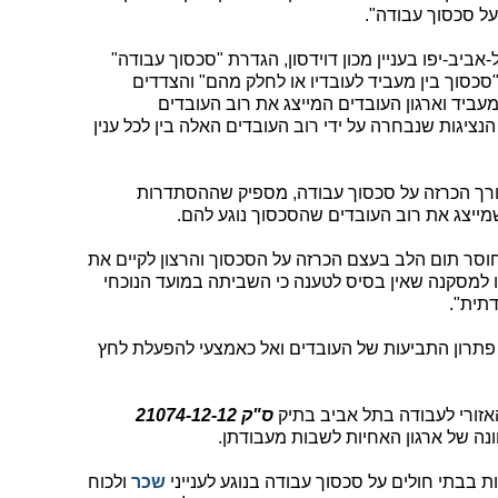
 על סכסוך עבודה".
אביב-יפו בעניין מכון דוידסון, הגדרת "סכסוך עבודה"
הינה "סכסוך בין מעביד לעובדיו או לחלק מהם" והצדדים
 סעיף 3 לחוק הם "המעביד וארגון העובדים המייצג את רוב העובדים
הנציגות שנבחרה על ידי רוב העובדים האלה בין לכל ענין
לצורך הכרזה על סכסוך עבודה, מספיק שההסתדרות
מייצג את רוב העובדים שהסכסוך נוגע להם.
סר תום הלב בעצם הכרזה על הסכסוך והרצון לקיים את
נו למסקנה שאין בסיס לטענה כי השביתה במועד הנוכחי
דתית".
 פתרון התביעות של העובדים ואל כאמצעי להפעלת לחץ
אזורי לעבודה בתל אביב בתיק
ס"ק 21074-12-12
נה של ארגון האחיות לשבות מעבודתן.
שכר
ולכוח