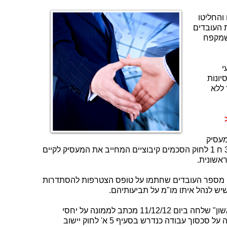
והחליטו
 העובדים
שמקפח
י
יונות
ללא
עסיק
והודיע לו כי הוא מפר את הוראות סעיף 33 ח 1 לחוק הסכמים קיבוציים המחייב את המעסיק לקיים
אשונית.
פי מספר העובדים שחתמו על טופס הצטרפות להסתדרות
 שיש לנהל איתו מו"מ על תביעותיהם.
ההסתדרות שמייצגת את עובדי "מקור ראשון" שלחה ביום 11/12/12 מכתב לממונה על יחסי
עבודה במשרד התעשייה והמסחר והכריזה על סכסוך עבודה כנדרש בסעיף 5 א' לחוק יישוב