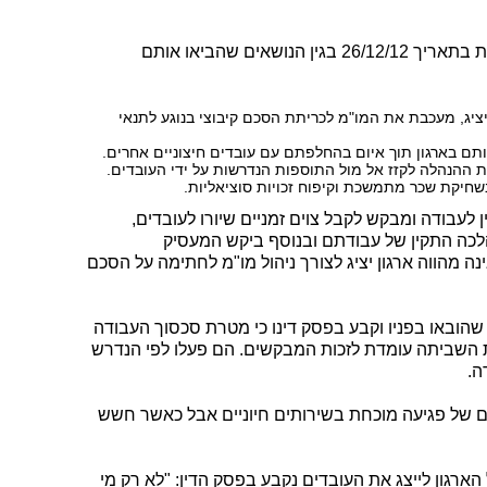
בהודעתה נמסר כי בכוונת העובדים לשבות בתאריך 26/12/12 בגין הנושאים שהביאו אותם
ציג, מעכבת את המו"מ לכריתת הסכם קיבוצי בנוגע לתנאי
ם בארגון תוך איום בהחלפתם עם עובדים חיצוניים אחרים.
 ההנהלה לקזז אל מול התוספות הנדרשות על ידי העובדים.
חיקת שכר מתמשכת וקיפוח זכויות סוציאליות.
לעבודה ומבקש לקבל צוים זמניים שיורו לעובדים,
כה התקין של עבודתם ובנוסף ביקש המעסיק
ה מהווה ארגון יציג לצורך ניהול מו"מ לחתימה על הסכם
הובאו בפניו וקבע בפסק דינו כי מטרת סכסוך העבודה
ות השביתה עומדת לזכות המבקשים. הם פעלו לפי הנדרש
ה.
ים של פגיעה מוכחת בשירותים חיוניים אבל כאשר חשש
גון לייצג את העובדים נקבע בפסק הדין: "לא רק מי