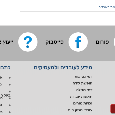
ויות העובדים
פורום
פייסבוק
ייעוץ 
אפ
מידע לעובדים ולמעסיקים
כתבות
פי
או
דמי נסיעות
עו
חופשת לידה
דמי מחלה
בעל הח
תאונות עבודה
הפ
זכויות מורים
גם
עובדי משק בית
פג