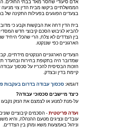
אדם סיעודי שחסר מאד בבתי החולים. ה
הממשלתיים ביקשו מבית הדין צוי מניעה ז
בצעדים הפוגעים בפעילות התקינה של בתי
בית הדין דחה את הבקשות וקבע כי מדובר 
להביא לגיבוש הסכם קיבוצי חדש המסדי
בין הצדדים לא צלח, הרי שהכלי היחיד ש
הארגוניים כפי שננקטו.
הצעדים הארגוניים הננקטים מידתיים, קבע 
שמדובר היה בתקופת בחירות ובהעדר תקצי
הזכות הבסיסית להכריז על סכסוך עבודה 
קיימת בדין ובצדק.
דוגמא:
סכסוך עבודה בדרום בעקבות פי
כיצד מיישבים סכסוכי עבודה?
על-מנת למנוע או לצמצם את הנזק נקבעו מ
ועדה פריטטית
- הסכמים קיבוציים שונים
עובדים ונציגים מטעם ההנהלה, והיא משמ
וניהול באמצעות משא ומתן בין הצדדים.