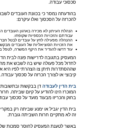
סכסוכי עבודה.
להכרזה על הסכסוך ואלו עיקרם:
הנהלת העיתון לא מכירה בארגון העובדים הי
עבודתם והזכויות הכספיות שקופחו.
ההנהלה מפעילה לחץ על עובדים לבטל חברות
את הזכויות הסוציאליות של העובדים מבקשת
עוד דרשו להגדיר את היקף המשרה, לטפל בש
המעסיק בתגובה לדרישות פונה לבית הדין 
לחדול מכל פעולה שיש בה לשבש את מהל
שההסתדרות תיתן צו הצהרתי לפיו היא אינ
קיבוצי או לצורך הכרזה על סכסוך עבודה.
בית הדין לעבודה
דן בבקשות ובתשובות ש
המוכרז הינו להודיע על קיום שביתה. חר
בחוק והכריזו מבעוד מועד על סכסוך עבוד
בית הדין יגביל או ימנע שביתה רק במקר
זה לא מתקיים חרות השביתה גוברת.
באשר לטענת המעסיק לחוסר סמכות של האר