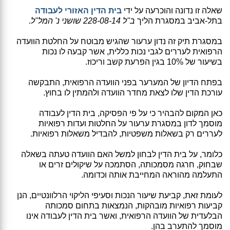
שאלה זו נדונה והוכרעה על ידי
בית הדין האזורי לעבודה
בתל-אביב במסגרת הליך
ב"ל 228-08-14 שושני נ' המל"ל
.
במסגרת תיק זה נדון ערעור שהגיש מבוטח על החלטת הוועדה
הרפואית לעררים לגבי נכות כללית, אשר קבעה לו נכות
בשיעור של 10% בגין הפרעת קשב וריכוז.
בפתח הדיון של המערער בפני הוועדה הרפואית, התבקשה
עורכת הדין שלו לצאת מחדר הוועדה ולהמתין לו בחוץ.
כאן המקום להבהיר כי על פי הפסיקה, בית הדין לעבודה
מוסמך לדון במסגרת ערעור על החלטות ועדות רפואיות
לעררים רק בשאלות משפטיות, להבדיל משאלות רפואיות.
כלומר, על בית הדין לבחון למשל האם הוועדה טעתה בשאלה
שבחוק, חרגה מסמכותה, הסתמכה על שיקולים זרים או
התעלמה מהוראה המחייבת אותה וכדומה.
לעומת זאת, קביעת שיעור הנכות וסעיפי הליקוי הרלוונטיים, הנן
קביעות רפואיות מובהקות, הנמצאות בתחום סמכותה
הבלעדית של הוועדה הרפואית, ואשר בית הדין לעבודה אינו
מוסמך להתערב בהן.