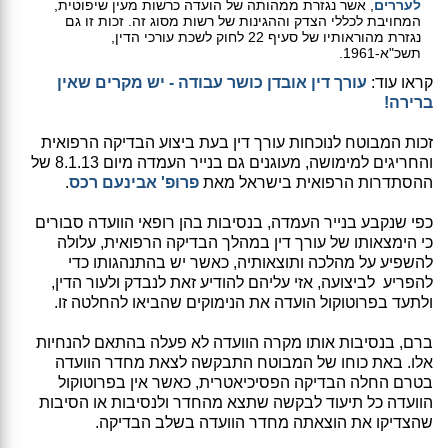
לעררים
, אשר נגזרת ממהותה של הועדה כרשות מעין שיפוטית,
המחויבת לכללי הצדק וההגינות של רשות מסוג זה. זכות זו גם
נגזרת מהוראותיו של סעיף 22 לחוק לשכת עורכי הדין,
תשכ"א-1961.
קראו עוד:
עורך דין אובדן כושר עבודה - יש מקרים שאין
ברירה!
זכות המבוטח לנוכחות עורך דין בעת ביצוע הבדיקה הרפואית
והחריגים למימושה, מעוגנים גם בנייר העמדה מיום 8.1.13 של
ההסתדרות הרפואית בישראל מאת
פרופ' אבינעם רכס
.
כפי שנקבע בנייר העמדה, בנסיבות בהן רופאי הוועדה סבורים
כי הימצאותו של עורך דין במהלך הבדיקה הרפואית, עלולה
להשפיע על מהלכה ותוצאותיה, כאשר יש בהתנהגותו כדי
להפריע לביצועה, אזי עליהם להודיע זאת לנבדק ולעור הדין,
ולתעד בפרוטוקול הועדה את הנימוקים שהביאו להחלטה זו.
ברם, בנסיבות אותו מקרה הוועדה לא פעלה בהתאם להנחיות
אלו. באת כוחו של המבוטח התבקשה לצאת מחדר הוועדה
בטרם החלה הבדיקה הפסיכיאטרית, כאשר אין בפרוטוקול
הוועדה כל תיעוד לבקשה שתצא מהחדר ולנסיבות או הסיבות
שהצדיקו את הוצאתה מחדר הוועדה בשלב הבדיקה.