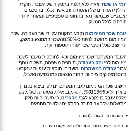
יומי או שעתי
וזאת ללא תלות בתפקיד של העובד. חוק זה
החליף הסדרים של ההסתדרות, אשר נכללו בהסכמים
קיבוציים שבמקור נגעו בתחומים ספציפיים ומאוחר יותר
הורחבו לכלל המשק.
גובה שכר המינימום
נקבע בתקנות על ידי שר העבודה. שכר
המינימום מחושב להיות כ-50% מהשכר הממוצע במשק,
החישוב כולל רכיבי שכר יסוד ותוספות יוקר.
העובד המשתכר שכר מינימום זכאי לתוספות מעבר לשכר
מינימום לפי
ותק בעבודה
, תוספת משפחה, תשלום נוסף
עבור
עבודה במשמרות
ומועדים, תוספות ענפיות שנקבעו
בהסכמים קיבוציים וכן החזר הוצאות כמו נסיעה ואש"ל.
חישוב שכר המינימום לגבי המשתכרים לפי ביצועים, נדון
בהליך
ע"ע 300113/98, ד.ג.מ.ב. אילת מסעדות בע"מ נגד
מלכה ענבל
בו נקבע לגבי
מלצרים
, כי תשר יהווה חלק
מתשלום שכר עבודה רק בהתקיים שלושת התנאים:
הסכמה בין העובד למעביד
התשר ירשם בספר התקבולים של מקום העבודה