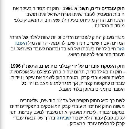
חוק עובדים זרים, תשנ"א 1991
- חוק זה מסדיר בעיקר את
חובות המעסיק לעובד שאינו אזרח ישראל ואינו תושב
השטחים. החוק מתייחס בעיקר לנושאי חובות המעסיק כלפי
מוסדות המדינה.
מנגד מעניק החוק לעובדים הזרים זכויות שוות לאלה של אזרחי
המדינה עם השינויים הנדרשים, לדוגמא - החוזה מול
העובד
הזר
חייב להיות בשפתו של העובד ובדומה לעובד מישראל גם
העובד הזר זכאי לביטוח רפואי.
חוק העסקת עובדים על ידי קבלני כוח אדם, התשנ"ו 1996
- חוק זה בא להסדיר, תחום שהיה פרוץ לניצולם של אוכלוסיות
חלשות והוא עובדי קבלן. מטרת החוק לשמר את עיקרון ניידות
עובדים לתקופות קצרות, אך מנגד למנוע מצב בו יהיו כל
העובדים זמניים באופן בלתי מוגבל.
לשם כך סייג החוק תקופה של עד 12 חודשים, שלאחריה
משווה החוק את זכויות עובדי קבלן המועסקים בתפקידים זהים
במקום עבודה, לזכויות מועסקי אותו מעביד למעט קביעות. יתר
על כן, קבלן עבודה לא ישבור
שביתה
בדרך של הבאת עובדי
קבלן להחלפת עובדי המעסיק.