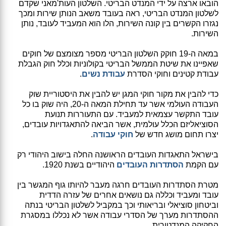
הובאו ארצה על ידי המנדט הבריטי. השלטון העות'מאני שקדם
לשלטון המנדט הבריטי, ראה בעובד משאב הנותן שירות ומכך
נגזרו הקשרים בין קונה השירות, הלו הוא המעביד לעובד, נותן
השירות.
במאה ה-19 חוקק השלטון הבריטי מספר מצומצם של חוקים
שאפיינו את שיטת הממשל הבריטי בקולוניות וכלל חוק הגבלת
עבודת קטינים וחוקי הסדרת
עבודת נשים
.
כדי להבין את מקור חוקי המגן יש להבין את היסטוריית שוק
העבודה העולמי אשר עד תחילת המאה ה-20, היה שוק בו כל
עובד התקשר עצמאית למעביד. עם התעוררות תנועת
הסוציאליזם הכלל עולמית, אשר הביאה להתאגדויות עובדים,
יצרו תחום מושג חדש של
חוקי עבודה
.
בישראל התאגדות העובדים הראושנה החלה בישוב היהודי רק
עם הקמת
הסתדרות העובדים
היהודיים בשנת 1920.
מטרת הסתדרות העובדים חרגה מעבר להיותו גוף המגשר בין
עובד ומעביד וכללה גם נושאים אחרים של עזרה הדדית
וביטחון סוציאלי ובריאותי וכך במקביל לשלטון הבריטי בנתה
ההסתדרות מערך של הסדרי עבודה אשר לא נכללו במסגרת
החקיקה המנדטורית.