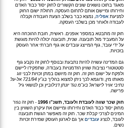
מאגד בתוכו נושאים שונים הקשורים לחוק יסוד כבוד האדם
וחירותו ומיישם אותם לתחום העסקה. תחולת ישום החוק
למניעת
אפליה
, נמצא כבר בשלב הצעת העבודה וקבלה
לעבודה ולאחר מכן בשלבי העסקה.
חוק זה מתבטא במספר אופנים. ראשית, חובת ההוכחה היא
על המעביד מול תובענה. שנית, תובענה יכולה להיות מוגשת
על ידי עובד, גוף המייצג עובדים או גוף חברתי אחר העוסק
בזכויות.
גם המדינה עשויה להיות נתבעת ובנוסף לחוק זה נקבע גוף
סטטוטורי נציבות שוויון הזדמנויות בעבודה, שתפקידו ליישם
ולפקח על ישום חוק זה. חוק זה מיושם במתן זכויות לבני זוג
מאותו מין, ודוגמא לכך ניתן למצוא בהליך
בג"ץ 721/94 אל-על
נתיבי אויר לישראל בע"מ נגד יונתן דנילוביץ
וכן לנושאי גיל
פרישה.
חוק שכר שווה לעובדת ולעובד, תשנ"ו 1996
- חוק זה נגזר
מחוק יסוד כבוד האדם וחירותו ומיישם את עיקרון השוויון בין
המינים לצרכי קבלת שכר. חוק זה מאפשר הגשת תובענה
לעובד, לנציג
עובדים
אך גם לארגון העוסק שמירת זכויות
נשים.