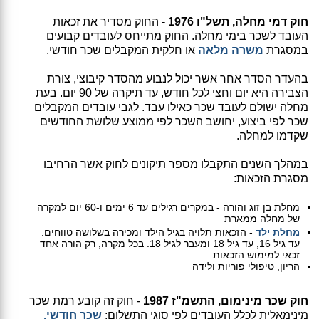
חוק דמי מחלה, תשל"ו 1976
- החוק מסדיר את זכאות
העובד לשכר בימי מחלה. החוק מתייחס לעובדים קבועים
במסגרת
משרה מלאה
או חלקית המקבלים שכר חודשי.
בהעדר הסדר אחר אשר יכול לנבוע מהסדר קיבוצי, צורת
הצבירה היא יום וחצי לכל חודש, עד תיקרה של 90 יום. בעת
מחלה ישולם לעובד שכר כאילו עבד. לגבי עובדים המקבלים
שכר לפי ביצוע, יחושב השכר לפי ממוצע שלושת החודשים
שקדמו למחלה.
במהלך השנים התקבלו מספר תיקונים לחוק אשר הרחיבו
מסגרת הזכאות:
מחלת בן זוג והורה - במקרים רגילים עד 6 ימים ו-60 יום למקרה
של מחלה ממארת
מחלת ילד
- הזכאות תלויה בגיל הילד ומכירה בשלושה טווחים:
עד גיל 16, עד גיל 18 ומעבר לגיל 18. בכל מקרה, רק הורה אחד
זכאי למימוש הזכאות
הריון, טיפולי פוריות ולידה
חוק שכר מינימום, התשמ"ז 1987
- חוק זה קובע רמת שכר
מינימאלית לכלל העובדים לפי סוגי התשלום:
שכר חודשי,