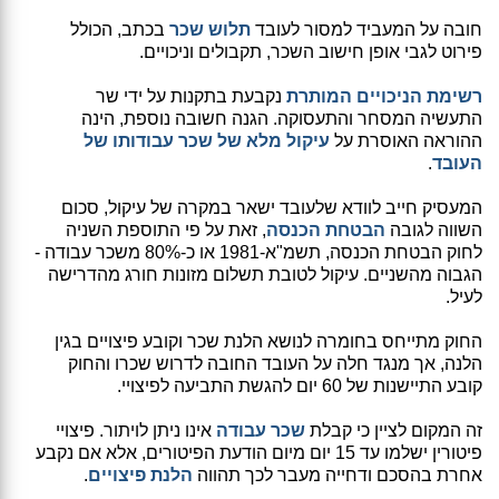
חובה על המעביד למסור לעובד
תלוש שכר
בכתב, הכולל
פירוט לגבי אופן חישוב השכר, תקבולים וניכויים.
רשימת הניכויים המותרת
נקבעת בתקנות על ידי שר
התעשיה המסחר והתעסוקה. הגנה חשובה נוספת, הינה
ההוראה האוסרת על
עיקול מלא של שכר עבודותו של
העובד
.
המעסיק חייב לוודא שלעובד ישאר במקרה של עיקול, סכום
השווה לגובה
הבטחת הכנסה
, זאת על פי התוספת השניה
לחוק הבטחת הכנסה, תשמ"א-1981 או כ-80% משכר עבודה -
הגבוה מהשניים. עיקול לטובת תשלום מזונות חורג מהדרישה
לעיל.
החוק מתייחס בחומרה לנושא הלנת שכר וקובע פיצויים בגין
הלנה, אך מנגד חלה על העובד החובה לדרוש שכרו והחוק
קובע התיישנות של 60 יום להגשת התביעה לפיצויי.
זה המקום לציין כי קבלת
שכר עבודה
אינו ניתן לויתור. פיצויי
פיטורין ישלמו עד 15 יום מיום הודעת הפיטורים, אלא אם נקבע
אחרת בהסכם ודחייה מעבר לכך תהווה
הלנת פיצויים
.