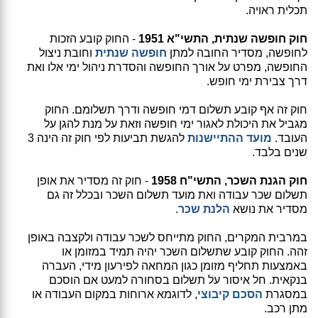
תכלית ראויה.
חוק חופשה שנתית, התשי"א 1951
- החוק קובע הזכות
לחופשה, מסדיר החובה למתן
חופשה שנתית
וחובת ניצול
החופשה, מפרט על אורך החופשה והסדרת ניהול ימי אלו ואת
דרך צבירת ימי חופש.
חוק זה אף קובע תשלום דמי חופשה ודרך תשלומם. החוק
מגביל את היכולת לאגור ימי חופשה וזאת על מנת להגן על
העובד.
מועד ההתיישנות
להגשת תביעות לפי חוק זה הינה 3
שנים בלבד.
חוק הגנת השכר, התשי"ח 1958
- חוק זה מסדיר את אופן
תשלום שכר עבודה ואת מועד תשלום השכר ובכלל זה גם
מסדיר את נושא
הלנת שכר
.
במרבית המקרים, החוק מתייחס לשכר עבודה ולקצבה באופן
זהה. החוק קובע שתשלום השכר יהיה תמיד במזומן או
באמצעות תחליף מזומן כגון המחאה לפירעון מידי, העברה
בנקאית. חל איסור על תשלום בסחורה למעט אם הוסכם
במסגרת
הסכם קיבוצי
, לדוגמא ארוחות במקום העבודה או
מתן רכב.