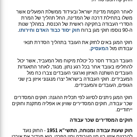
לאחר הקמת מדינת ישראל ובעידוד ממשלת הפועלים אשר
משלו בתחילת דרכה של המדינה, החל תהליך של המרת
הסדרי העבודה בחקיקה ראשית של הכנסת. במהלך שנות
ה-90 נוספו חוקי מגן ברוח
חוק יסוד כבוד האדם וחירותו
.
חוקי המגן באים לחזק את העובד בתהליך הסדרת תנאי
עבודתו מול
המעסיק
.
העובד הבודד חסר כל יכולת מיקוח מול המעביד, אשר יכול
להחליפו בעובד אחר בכל רגע נתון. מנגד, לאחר התאגדות
העובדים השתנה האיזון וארגוני העובדים צברו כח מול
המעבידים. חוקי העבודה בישראל יצרו מנגנוני איזון בין שני
הגופים, העובדים והמעבידים.
חוקי המגן ניתנים לסיווג לפי תכלית ההגנה: חוקים המסדרים
שכר עבודה, חוקים המסדירים שוויון או אפליה מתקנת וחוקים
ייחודיים.
חוקים המסדירים שכר עבודה
חוק שעות עבודה ומנוחה, התשי"א 1951
- החוק נועד
להבטיח איזון בין חיי העבודה וחיי הפרט. הוא מגדיר את אורכו