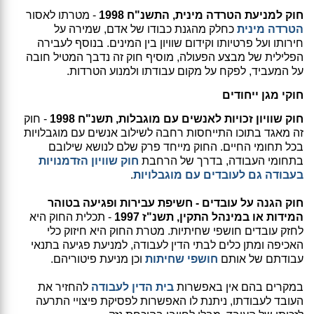
חוק למניעת הטרדה מינית, התשנ"ח 1998
- מטרתו לאסור
הטרדה מינית
כחלק מהגנת כבודו של אדם, שמירה על
חירותו ועל פרטיותו וקידום שוויון בין המינים. בנוסף לעבירה
הפלילית של מבצע הפעולה, מוסיף חוק זה נדבך המטיל חובה
על המעביד, לפקח על מקום עבודתו ולמנוע הטרדות.
חוקי מגן ייחודים
חוק שוויון זכויות לאנשים עם מוגבלות, תשנ"ח 1998
- חוק
זה מאגד בתוכו התייחסות רחבה לשילוב אנשים עם מוגבלויות
בכל תחומי החיים. החוק מייחד פרק שלם לנושא שילובם
בתחומי העבודה, בדרך של הרחבת
חוק שוויון הזדמנויות
בעבודה גם לעובדים עם מוגבלויות
.
חוק הגנה על עובדים - חשיפת עבירות ופגיעה בטוהר
המידות או במינהל התקין, תשנ"ז 1997
- תכלית החוק היא
לחזק עובדים חושפי שחיתיות. מטרת החוק היא חיזוק כלי
האכיפה ומתן כלים לבתי הדין לעבודה, למניעת פגיעה בתנאי
עבודתם של אותם
חושפי שחיתות
וכן מניעת פיטוריהם.
במקרים בהם אין באפשרות
בית הדין לעבודה
להחזיר את
העובד לעבודתו, ניתנת לו האפשרות לפסיקת פיצויי התרעה