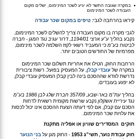
במקרה שגובה התשר לא יגיע לשכר המינימום, ישלים מקום
העבודה לשכר המינימום
קיראו בהרחבה לגבי:
טיפים במקום שכר עבודה
לגבי מקרה בו מקום העבודה צריך להשלים לשכר המינימום,
נקבע בהליך
ע"ע ארצי 1194/01, דרור עגיב נגד המגן - חברה
לביטוח בע"מ
כי המעביד רשאי לקזז השלמה לשכר מינימום,
מפרמיות של החודשים הטובים יותר.
הרחבות החוק, הטילו את אחריות תשלום שכר המינימום
במקרה של
עובדי קבלן
, על המעסיק בפועל. רשות ציבורית
נדרשת לוודא שההסכם בינה לבין קבלן המעסיק עובדי קבלן,
לא יפגע בעובדים.
בהליך
עת"מ באר-שבע, 357/09 חברת שלג לבן 1986 בע"מ
נגד עיריית אשקלון
נקבע שרשות מקומית רשאית לדחות
הסכם עם קבלן, אם לפי דעתה הצעת ההסכם אינו יכול לכסות
את עלויות שכר המינימום.
חוקים המסדירים שוויון או אפליה מתקנת
חוק עבודת נוער, תשי"ג 1953
- החוק מגן על
בני הנוער