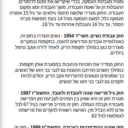
ומטיל מגבלות העסקה, בכדי שיקדישו את זמנם ללימודים.
ההגבלות הן על שעות העבודה, משך העבודה וסוג ומקום
העבודה. החוק מגדיר שלושה תחומי גילאים: עד גיל 15 אסורה
העסקה כלל, למעט העסקה מגיל 14 בעת חופשות מבית
הספר, עד גיל 16 והגבלות אחרות עד גיל 18.
חוק עבודת נשים, תשי"ד 1954
- נשים הוגדרו בחוק זה,
כאוכלוסיית עובדים הנדרשים להגנה, בתקופות ובמקרים
מוגדרים כגון במהלך תקופת הריון,
לאחר לידה
ועקב טיפול
בילדים.
החוק מסדיר את הזכויות והחובות במסגרת אותן תקופות.
במהלך השנים הורחבו ההגנות גם לגבי בני הזוג של הנשים,
כך שסעיפים הנוגעים להיעדרות עקב הריון, יכולים להיות
תקפים גם לגבי בני הזוג של הנשים.
חוק גיל פרישה שווה לעובדת ולעובד, התשמ"ז 1987
-
מטרת חוק זה היא שוויון בין המינים לקביעת זמן הפרישה
מעבודה וקבלת הגמלה. חוק זה מחייב
פרישה
בגיל 67 לכל
אדם ללא הבדל מין. האישה רשאית להקדים את פרישתה
לגמלאות לגיל 62.
חוק שוויון ההזדמנויות בעבודה, התשמ"ח 1988
- חוק זה