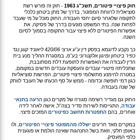
חוק פיצויי פיטורים, תשכ"ג 1963
- חוק זה פורש רשת
סוציאלית לרווחת המפוטר, בדרך של מתן ביטחון כלכלי
לתקופה שלאחר סיום יחסי העבודה. החוק מוכל על מי שעבד
לפחות שנה. בתי המשפט מונעים בדרך של פסיקה, את
אפשרות הפיטורים ללא פיצוי עבור התקופה בסמוך לסיום
השנה.
כך נקבע לדוגמא בפסק דין
ע"ע ארצי 420/06 ליאוניד קוגן נגד
כפיר ביטחון ומיגון אלקטרוני בע"מ
. במסגרת ההליך מנע בית
הדין לעבודה את האפשרות לתופעת דלת מסתובבת,
שתכליתה פיטורי עובדים והעסקת עובדים חדשים במקומם,
במטרה להימנע מתשלומי פיצויי פיטורים, הפרשות סוציאליות
כגון דמי חופשה וכדומה - ממש על סף הכעתו של העובד לוותק
של שנה בעבודה.
החוק גם מגדיר רשימה סגורה של מקרים כגון
הרעה בתנאי
עבודה
, התגייסות לשירות סדיר בצה"ל, אישה לאחר לידה
ואחרים, בהם
התפטרות תחשב כפיטורים
המזכים פיצוי.
במקרים מאד חריגים
ישללו מהמפוטר פיצויי הפיטורים
, ולו
באופן חלקי, וזאת בשל התנהגות שאינה הולמת או פוגענית
כלפי המעסיק.