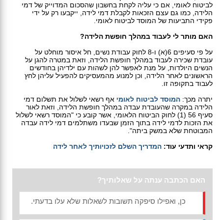
לביטוח לאומי, אם כי עליה לקחת בחשבון שהסכום המדוייק של דמי
הלידה, כמו גם עצם הזכאות לקבלת דמי לידה, ייקבעו רק על ידי
פקידי התביעות של המוסד לביטוח לאומי.
האם מותר לי לעבוד במהלך חופשת הלידה?
על פי סעיפים 6(א) ו-8 לחוק עבודת נשים, חל איסור מוחלט על
עובדת שכירה לעבוד במהלך חופשת הלידה, וזאת במטרה להגן על
הנשים היולדות, על מנת לאפשר להן לשהות עם ילדיהן בחודשים
הראשונים לאחר הלידה, וכן למנוע מהמעסיקים להפעיל עליהן לחץ
לעבוד בתקופה זו.
יתרה מכך:
המוסד לביטוח לאומ
י אף רשאי לשלול את תשלום דמי
הלידה במקרה שהעובדת עבדה במהלך חופשת הלידה, וזאת לאור
סעיף 56 (1) לחוק הביטוח הלאומי, אשר קובע כי "המוסד רשאי לשלול
את הזכות לדמי לידה בתוך הזמן שבעדו משתלמים דמי לידה עבדה
המבוטחת שלא במשק ביתה".
קראי ותדעי עוד:
המדריך השלם לזכויותיך לאחר לידה
האם הכתבה ענתה על שאלותיך?
כן, ואפילו סיפקה תשובות לשאלות שלא עלו בדעתי.