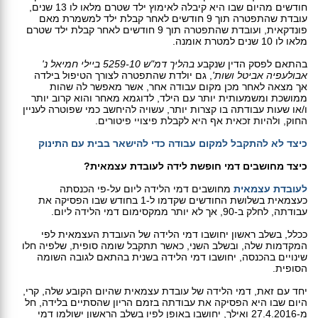
חודשים מהיום שבו היא קיבלה לאימוץ ילד שטרם מלאו לו 13 שנים,
עובדת שהתפטרה תוך 9 חודשים לאחר קבלת ילד למשמרת מאם
פונדקאית, ועובדת שהתפטרה תוך 9 חודשים לאחר קבלת ילד שטרם
מלאו לו 10 שנים למטרת אומנה.
בהתאם לפסק הדין שנקבע
בהליך דמ"ש 5259-10 ביילי חמיאל נ'
אבולעפיה אביטל ושות'
, גם יולדת שהתפטרה לצורך הטיפול בילדה
אך מצאה לאחר מכן מקום עבודה אחר, אשר מאפשר לה שהות
ממושכת ומשמעותית יותר עם הילד, לדוגמא מאחר והוא קרוב יותר
ו/או שעות עבודתה בו קצרות יותר, עשויה להיחשב כמי שפוטרה לעניין
החוק, ולהיות זכאית אף היא לקבלת פיצויי פיטורים.
כיצד לא להתקבל למקום עבודה כדי להישאר בבית עם התינוק
כיצד מחושבים דמי חופשת לידה לעובדת עצמאית?
לעובדת עצמאית
מחושבים דמי הלידה ליום על-פי הכנסתה
כעצמאית בשלושת החודשים שקדמו ל-1 בחודש שבו הפסיקה את
עבודתה, לחלק ב-90, אך לא יותר ממקסימום דמי הלידה ליום.
ככלל, בשלב ראשון יחושבו דמי הלידה של העובדת העצמאית לפי
המקדמות שלה, ובשלב השני, כאשר תתקבל שומה סופית, שלפיה חלו
שינויים בהכנסה, יחושבו דמי הלידה בשנית בהתאם לגובה השומה
הסופית.
יחד עם זאת, דמי הלידה של עובדת עצמאית שהיום הקובע שלה, קרי,
היום שבו היא הפסיקה את עבודתה בזמם הריון שהסתיים בלידה, חל
מ-27.4.2016 ואילך, יחושבו באופן לפיו בשלב הראשון ישולמו דמי