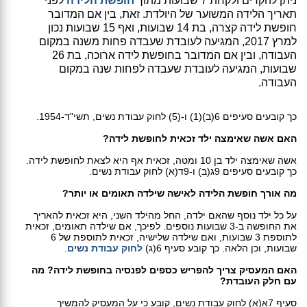
ניתן להקדים ולקחת 7 שבועות מתוך
חופשת הלידה
לפני
תאריך הלידה המשוער של היולדת. זאת, בין אם המדובר
חופשת לידה קצרה, בת 14 שבועות, ואף 15 שבועות נכון
למרץ 2017, המגיעה לעובדת שעבדה פחות משנה במקום
העבודה, ובין אם המדובר בחופשת לידה ארוכה, בת 26
שבועות, המגיעה לעובדת שעבדה לפחות שנה במקום
העבודה.
כך קובעים סעיפים 6(ב)(1) ו-(5) לחוק עבודת נשים, תשי"ד-1954.
האם אשה שאימצה ילד זכאית לחופשת לידה?
אשה שאימצה ילד בן 10 ומטה, זכאית אף היא לצאת לחופשת לידה.
כך קובעים סעיפים 9ג(ב) ו-9ד(א) לחוק עבודת נשים.
מה אורך חופשת הלידה לאישה שילדה תאומים או יותר?
על כל ילד נוסף שהאם ילדה, החל מהילד השני, היא זכאית להאריך
את החופשה ב-3 שבועות נוספים. לפיכך, אם שילדה תאומים, זכאית
לתוספת 3 שבועות, ואם שילדה שלישיה, זכאית לתוספת של 6
שבועות, וכן הלאה. כך קובע סעיף 6(ג)
לחוק עבודת נשים
.
האם המעסיק צריך להפריש כספים לפנסיה בחופשת לידה? מה
עם חלק העובדת?
סעיף 7א(א) לחוק עבודת נשים, קובע כי על המעסיק להמשיך