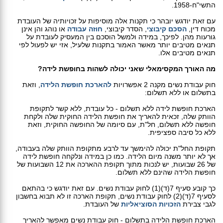
התשי"ח-1958.
עם זאת יודגש יובהר כי תקנות אלה מוסיפות על זכויותיה של העובדת
מכוח דין,
הסכם קיבוצי
, הסדר קיבוצי,
חוזה עבודה
או נוהג והן אינן
גורעות מהן. לפיכך, במידה ולמשל הוסכם בין המעסיק לעובדת על
תנאים מטיבים יותר מאשר האמור בתקנות שלעיל, אזי יש לפעול לפי
תנאים מטיבים אלו.
מה האורך המקסימאלי שאני יכולה לשהות בחופשת לידה?
חוק עבודת נשים מקנה 2 אפשרויות
להארכת חופשת הלידה
, וזאת
בתשלום או ללא תשלום:
הארכת חופשת לידה ללא תשלום - כל עובדת, ללא קשר לתקופת
הוותק שלה, זכאית להאריך את חופשת הלידה החוקית שלה ולקחת
חופשה ללא תשלום, חל"ת, עם סיומה של החופשה החוקית, וזאת
ללא כל סיבה ספציפית.
תקופת החל"ת יכולה להימשך עד לרבע מתקופת הוותק שלה בעבודה,
אך לא יותר משנה מיום הלידה. כמו כן במידה ונלקחה חופשת לידה
של 26 שבועות, יש לנכות מתוך תקופת ההארכה את 12 השבועות של
חופשת הלידה שהינם ללא תשלום.
כך קובע סעיף 7(ד)(1) לחוק עבודת נשים. עם זאת יודגש כי בהתאם
לסעיף 7(ד)(2) לחוק עבודת נשים, תקופת הארכה זו לא תבוא בחשבון
לגבי צבירת
הזכויות הסוציאליות
של העובדת.
הארכת חופשת הלידה בתשלום - חוק עבודת נשים מאפשר להאריך