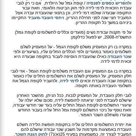
ולהפריש כספים לפנסיה
/ קופת גמל של היולדת, אם כי רק לגבי
עובדת הזכאית לדמי לידה לפי חוק הביטוח הלאומי, וזאת עבור
התקופה שבעדה שולמו דמי לידה, וכן בתנאי שהעובדת עבדה אצל
המעביד חצי שנה לפני תחילת ההריון,
ויחסי העובד-מעביד
התקיימו
ביניהם במשך כל תקופת ההריון.
על פי תקנות עבודת נשים (מועדים וכללים לתשלומים לקופת גמל)
התשס"ח-2008, יש לפעול כדלקמן:
במקרה בו רק המעסיק משלם לקופת הגמל - על המעסיק לשלם
תשלומים כאמור במועדים ולפי הכללים החלים עליו, בשיעורים ולפי
שכר העבודה
כאילו שהעובדת הוסיפה לעבוד בתקופה שבעדה היא
זכאית לדמי לידה.
במקרה בו גם המעסיק וגם העובדת משלמים לקופת הגמל - אזי לגבי
חלק המעסיק, על המעסיק לשלם את התשלומים החלים עליו כאמור
בתקופה שבה העובדת זכאים
לדמי לידה
, ולהעביר לקופת הגמל את
תשלומי העובדת באותה תקופה.
לגבי חלק העובדת, על המעסיק לנכות, ככל הניתן, מהשכר האחרון
שישלם לעובדת לפני יציאתה לחופשת לידה, סכום שלא יעלה על
שיעורי התשלומים לקופת הגמל החלים עליה בעד שני חודשי עבודה,
וזאת נוסף על ניכוי התשלום לקופת גמל החל עליה בעבור החודש
שבעדו משתלם השכר האמור.
את יתרת התשלומים החלים עליה בתקופת חופשת הלידה תשלם
העובדת באמצעות מקדמות על חשבון שכר עבודה שישלם להם
המעביד לצורך זה, כמשמעותן בסעיף 25(א)(7)
לחוק הגנת השכר
,