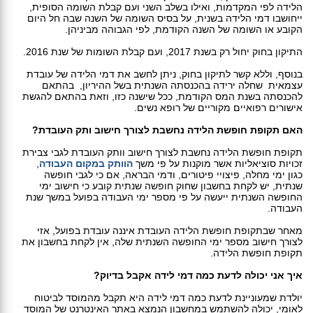
הלידה לפי המקדמות, ואילו בשלב השני ועם קבלת השומה הסופית,
ייחושבו דמי הלידה בשנית, על בסיס השומה של השנה שבה חל היום
הקובע או השומה של השנה הקודמת, לפי הגבוהה מביניהן.
התיקון בחוק יחול רק בשנת 2017, ועם קבלת השומות של שנת 2016.
בנוסף, וללא קשר לתיקון בחוק, ניתן לחשב את דמי הלידה של עובדת
עצמאית שחלה ירידה בהכנסתה השנתית בשל ההיריון, בהתאם
להכנסתה בשנת המס הקודמת, ככל שישנה כזו, וזאת בהתאם להגשת
אישורים רפואיים מקוריים של רופא נשים.
האם תקופת חופשת הלידה נחשבת לצורך חישוב ותק העובדת?
תקופת חופשת הלידה נחשבת לצורך חישוב וותק העובדת לגבי צבירת
זכויות סוציאליות אשר מוקנות על פי משך
הוותק במקום העבודה
,
כגון ימי מחלה, פיצויי פיטורים, ודמי הבראה, אם כי לגבי חופשה
שנתית, יש לקחת בחשבון שחוק חופשה שנתית קובע כי חישוב ימי
החופשה השנתית ייעשה על פי מספר ימי העבודה בפועל במשך שנת
העבודה.
מאחר שבתקופת חופשת הלידה העובדת איננה עובדת בפועל, אזי
לצורך חישוב מספר ימי החופשה השנתית שלה, אין לקחת בחשבון את
תקופת חופשת הלידה.
איך אני יכולה לדעת כמה דמי לידה אקבל בדיוק?
יולדת שמעוניינת לדעת כמה דמי לידה היא תקבל מהמוסד לביטוח
לאומי, יכולה להשתמש במחשבון הנמצא באתר האינטרנט של המוסד