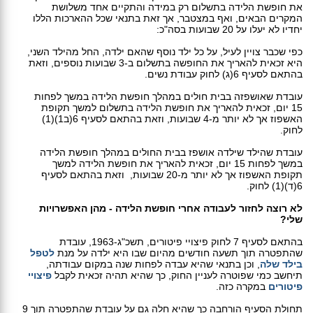
את חופשת הלידה בתשלום רק במידה והתקיים אחד משלושת
המקרים הבאים, ואף במצטבר, אך זאת בתנאי שכל ההארכות הללו
יחדיו לא יעלו על 20 שבועות בסה"כ:
כפי שכבר צויין לעיל, על כל ילד נוסף שהאם ילדה, החל מהילד השני,
היא זכאית להאריך את החופשה בתשלום ב-3 שבועות נוספים, וזאת
בהתאם לסעיף 6(ג) לחוק עבודת נשים.
עובדת שאושפזה בבית חולים במהלך חופשת הלידה במשך לפחות
15 יום, זכאית להאריך את חופשת הלידה בתשלום למשך תקופת
האשפוז אך לא יותר מ-4 שבועות, וזאת בהתאם לסעיף 6(ב1)(1)
לחוק.
עובדת שהילד שילדה אושפז בבית החולים במהלך חופשת הלידה
במשך לפחות 15 יום, זכאית להאריך את חופשת הלידה למשך
תקופת האשפוז אך לא יותר מ-20 שבועות, וזאת בהתאם לסעיף
6(ד)(1) לחוק.
לא רוצה לחזור לעבודה אחרי חופשת הלידה - מהן האפשרויות
שלי?
בהתאם לסעיף 7 לחוק פיצויי פיטורים, תשכ"ג-1963, עובדת
שהתפטרה תוך תשעה חודשים מהיום שבו היא ילדה על מנת
לטפל
בילד שלה
, וכן בתנאי שהיא עבדה לפחות שנה במקום עבודתה,
תיחשב כמי שפוטרה לעניין החוק, כך שהיא תהיה זכאית לקבל
פיצויי
פיטורים
במקרה כזה.
תחולת הסעיף הורחבה כך שהיא חלה גם על עובדת שהתפטרה תוך 9