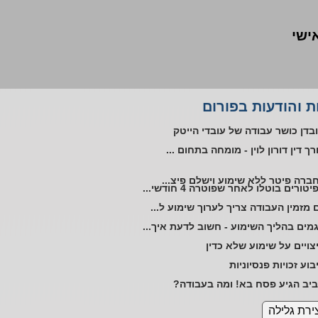
אישי
ליית עובד אוטיסט במקום העבודה
 והודעות בפורום
טורים ללא שימוע בתקופת אי כושר
בדן כושר עבודה של עובדי הייטק
רך דין דורון לוין - מומחה בתחום ...
ברה פיטר ללא שימוע וישלם פיצ...
יטורים בוטלו לאחר שפוטרה 4 חודשי...
 מזמין העבודה צריך לערוך שימוע ל...
מים בהליך השימוע - חשוב לדעת איך...
צויים על שימוע שלא כדין
בוע זכויות פנסיוניות
יב הגיע פסח בא! ומה בעבודה?
ויות והטבות להורים לילדים על הספ...
ירת גלילה