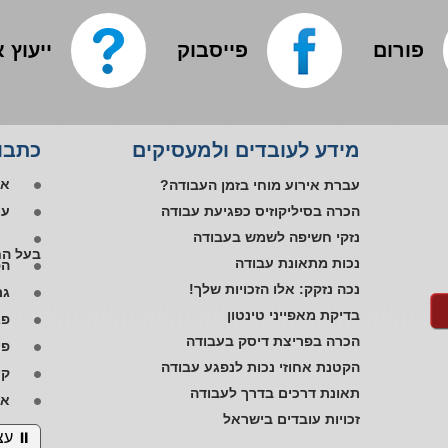
פורום
פייסבוק
ייעוץ 
אפ
מידע לעובדים ולמעסיקים
כתבות
פי
או
עברת אירוע מוחי בזמן העבודה?
עו
הכרה בסיליקוזיס כפגיעת עבודה
נזקי חשיפה לשמש בעבודה
בעל הח
הפ
נכות מתאונת עבודה
גם
נכה נזקק: אלו הזכויות שלך!
פג
בדיקת מאפייני טינטון
פי
הכרה בפריצת דיסק בעבודה
הקטנת אחוזי נכות לנפגע עבודה
קי
תאונת דרכים בדרך לעבודה
אב
זכויות עובדים בישראל
זכ
⏸︎ עצ