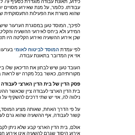
כידו
עבודתו. כלומר, על מנת שאירוע מסויים יו
שהוא משרת את הפעילות התעסוקתית של
לפיכך, המוסד טען במסגרת הערעור שיש ל
המידע ולא ביחס לאירועי ההשעיה והקליט
שכן אירוע ההשעיה ואירוע הקליטה היו תו
לפי עמדת
המוסד לביטוח לאומי
בערעור,
אזי אין המדובר בתאונת עבודה.
העובד טען שיש לבחון את הדיכאון שלו בי
מקורותיהם, כאשר בכל מקרה יש לראות 
פסק הדין של בית הדין הארצי לעבודה
בית הדין הארצי לעבודה ציין שכאשר ההש
נילווה לה, אזי יש שתי דרכים להשקיף ע
על פי הדרך האחת, שאותה מציע המוסד, 
קשור לעבודה, אף ההשעיה שהוא גרם לעו
אולם, בית הדין הארצי קבע שלא ניתן לקב
אירוע היסוד שגרם להשעיה אינו אירוע חמ