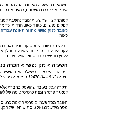
משמעות ההשעיה מעבודה הנה הפסקה זמנ
אינו זכאי לקבלת משכורת, למעט אם קיים
למותר לציין שהשעיית עובד נחשבת לסנקצ
לנזקים נפשיים, כגון דיכאון, חרדות וכ
לעובד לנזק נפשי מהווה תאונת עבודה
,
לאומי.
בהקשר זה יוזכר שהפסיקה מכירה גם בנזק
עקב אירוע חריג ומיוחד שאירע במהלך עבו
ללחץ הנפשי הכבד שנוצר אצל העובד.
השעיה > נזק נפשי > הכרה כנ
בית הדין הארצי דן בשאלה האם השעיה ש
תיק
עב"ל 12470-04-18 המוסד לביטוח לאומי
תיק זה עסק בעובד שהועסק בחברת אל-על
למאגר פרטי הזמנת כרטיסי טיסה של לקו
העובד מסר פעמיים פרטי הזמנות כרטיסי
מסר מידע לבנו על טיסת שותפו של הבן.