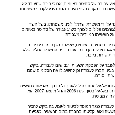
וע עבירה של סחיטה באיומים, אם כי הוכח שהעובד לא
עשה בו. במקרה השני העובד מסר מידע לקרובי משפחתו
ואר 2004, נעצר העובד על ידי משטרת ישראל, לעיני משפחתו, בשל חשד
רמים פליליים לצורך ביצוע עבירה של סחיטה באיומים.
על השעייתו המיידית מעבודתו.
עבירות סחיטה באיומים, שלאחר מכן הומר בעבירות
מאגר מידע, בהן הודה העובד. בית המשפט החליט שלא
דות שירות בלבד.
לעובד על הפסקת השעייתו. עם שובו לעבודה, ביקש
עיני חבריו לעבודה וכן להשיב לו את הסכומים שנוכו
תיו סורבו.
נתו אל-על התנכרה לו לאורך כל הדרך מאז אותה השעיה
והוא הפך לשבר כלי. העובד סיים את עבודתו באל-על בסוף שנת 2006 והחל מינואר 2007 הוא
 היה מבוטח.
 לעבודה כנגד המוסד לביטוח לאומי, בה ביקש להכיר
השעיה ואופן קליטתו בחברה בתום ההשעיה, כפגיעת