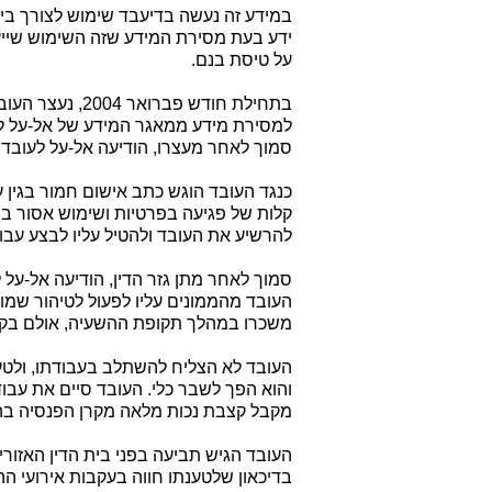
במידע זה נעשה בדיעבד שימוש לצורך ביצ
ידע בעת מסירת המידע שזה השימוש שיי
על טיסת בנם.
בתחילת חודש פבר
למסירת מידע ממאגר המידע של אל-על לגו
סמוך לאחר מעצרו, הודיעה אל-על לעובד 
כנגד העובד הוגש כתב אישום חמור בגין 
קלות של פגיעה בפרטיות ושימוש אסור ב
להרשיע את העובד ולהטיל עליו לבצע עבו
סמוך לאחר מתן גזר הדין, הודיעה אל-על 
העובד מהממונים עליו לפעול לטיהור שמו ב
משכרו במהלך תקופת ההשעיה, אולם בקשו
העובד לא הצליח להשתלב בעבודתו, ולטע
מקבל קצבת נכות מלאה מקרן הפנסיה בה
העובד הגיש תביעה בפני בית הדין האזורי
בדיכאון שלטענתו חווה בעקבות אירועי ה