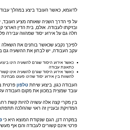
לדוגמא, כאשר העובד ביצע במהלך עבודתו
על פי הדרך השניה שאותה מציע העובד, י
ובזיקתו לעבודה. אולם, בית הדין הארצי ק
חלה גם על אירוע יסוד שמהווה עבירה פלי
לפיכך נקבע שכאשר בוחנים את השאלה אם 
עקב העבודה, יש לבחון את ההשעיה גם בה
כאשר אירוע היסוד שגרם להשעיה הינו ביצוע
כתאונת עבודה
כאשר אירוע היסוד שגרם להשעיה אינו קשור ל
להשוות בין אירוע יסוד שהינו פעוט מבחינת 
העבודה כגון, ביצוע שיחת
טלפון
פרטית במ
עובד שמצית במכוון את מקום העבודה על 
בין מקרי קצה אלה עשויה להיות קשת רח
המדויקת ובעניין זה ראוי שההלכה תתפתח
במקרה דנן, הגם שנקודת המוצא היא כי
פ
פרטי אינם קשורים לעבודה והם אף מעשים