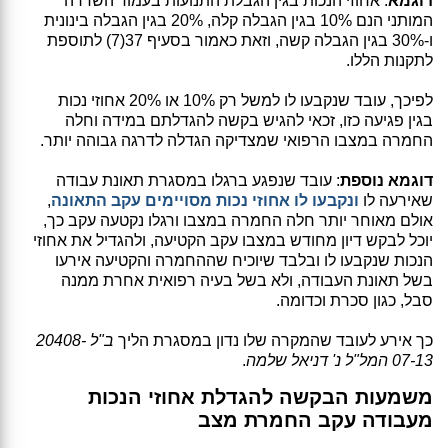
דוגמא
: אחוזי הנכות בגין הגבלת התנועות בעמוד השדרה
המותני הנם 10% בגין הגבלה קלה, 20% בגין הגבלה בינונית
ו-30% בגין הגבלה קשה, וזאת כאמור בסעיף 37(7) לתוספת
לתקנות הללו.
לפיכך, עובד שנקבעו לו למשל רק 10% או 20% אחוזי נכות
בגין פגיעה כזו, זכאי להגיש בקשה להגדלתם במידה וחלה
החמרה במצבו הרפואי שמצדיקה הגדלה לדרגה גבוהה יותר.
דוגמא נוספת
: עובד שנפגע ברגלו במסגרת תאונת עבודה
שאירעה לו
ונקבעו לו אחוזי נכות מסויימים עקב התאונה
,
אולם מאוחר יותר חלה החמרה במצבו ורגלו נקטעה עקב כך,
יוכל לבקש דיון מחודש במצבו עקב הקטיעה, ולהגדיל את אחוזי
הנכות שנקבעו לו ובלבד שיוכיח שההחמרה והקטיעה אירעו
בשל תאונת העבודה, ולא בשל בעיה רפואית אחרת ממנה
סבל, כגון סכרת וכדומה.
כך אירע לעובד שהמקרה שלו נדון במסגרת הליך
ב"ל 20408-
07-13 המל"ל נ' דניאל שלמה
.
משמעות הבקשה להגדלת אחוזי הנכות
מעבודה עקב החמרת מצב