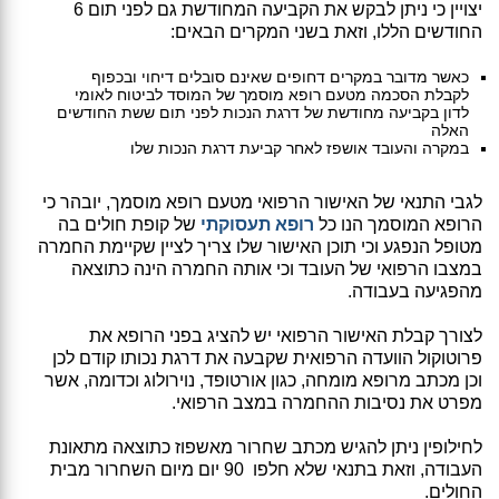
יצויין כי ניתן לבקש את הקביעה המחודשת גם לפני תום 6
החודשים הללו, וזאת בשני המקרים הבאים:
כאשר מדובר במקרים דחופים שאינם סובלים דיחוי ובכפוף
לקבלת הסכמה מטעם רופא מוסמך של המוסד לביטוח לאומי
לדון בקביעה מחודשת של דרגת הנכות לפני תום ששת החודשים
האלה
במקרה והעובד אושפז לאחר קביעת דרגת הנכות שלו
לגבי התנאי של האישור הרפואי מטעם רופא מוסמך, יובהר כי
הרופא המוסמך הנו כל
רופא תעסוקתי
של קופת חולים בה
מטופל הנפגע וכי תוכן האישור שלו צריך לציין שקיימת החמרה
במצבו הרפואי של העובד וכי אותה החמרה הינה כתוצאה
מהפגיעה בעבודה.
לצורך קבלת האישור הרפואי יש להציג בפני הרופא את
פרוטוקול הוועדה הרפואית שקבעה את דרגת נכותו קודם לכן
וכן מכתב מרופא מומחה, כגון אורטופד, נוירולוג וכדומה, אשר
מפרט את נסיבות ההחמרה במצב הרפואי.
לחילופין ניתן להגיש מכתב שחרור מאשפוז כתוצאה מתאונת
העבודה, וזאת בתנאי שלא חלפו 90 יום מיום השחרור מבית
החולים.